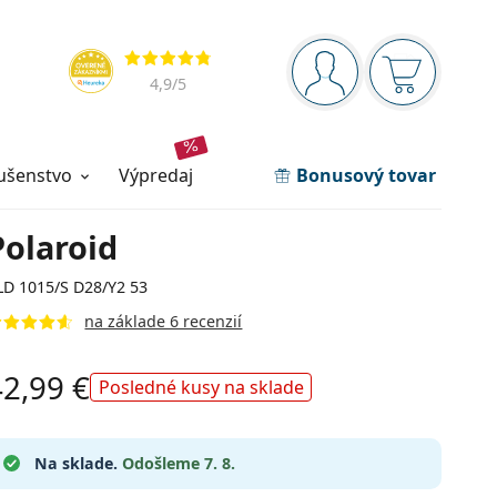
Navigačný panel
Hodnotenia
ste prihlásení
Nákupný ko
4,9
/5
lušenstvo
výpredaj
Bonusový tovar
Polaroid
LD 1015/S D28/Y2 53
na základe 6 recenzií
42,99 €
Posledné kusy na sklade
Na sklade.
Odošleme 7. 8.