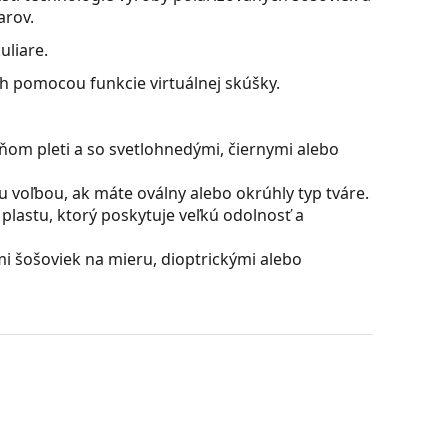
arov.
uliare.
ch pomocou funkcie virtuálnej skúšky.
ňom pleti a so svetlohnedými, čiernymi alebo
u voľbou, ak máte oválny alebo okrúhly typ tváre.
plastu, ktorý poskytuje veľkú odolnosť a
 šošoviek na mieru, dioptrickými alebo
ú skvelá pre oči, pretože neovplyvňujú kontrast ani
ú vyrobené z plastu, ktorého nespornými
sknutiu.
možňujú okuliare perfektné videnie, odstraňujú