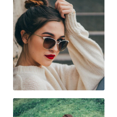
Čistiaca handrička:
Áno
Ostatné
Typ:
Pánske
Kategória:
Slnečné okuliare
Značka:
Polaroid
Použitie:
Móda
Kód:
PLD 1015/S D28/Y
Dostupné s dioptrickými
Áno
šošovkami: