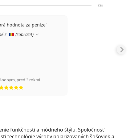
0×
brá hodnota za peníze
né z
(
zobraziť
)
Anonym
,
pred 3 rokmi
hodnotenie 5 z 5
jenie funkčnosti a módneho štýlu. Spoločnosť
sti technológie výroby polarizovaných šošoviek a