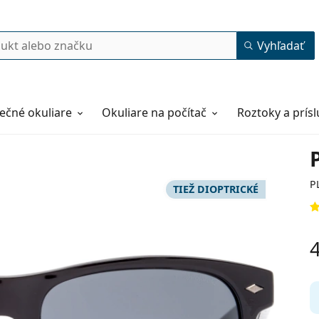
Vyhľadať
ečné okuliare
Okuliare na počítač
Roztoky a prís
P
TIEŽ DIOPTRICKÉ
53
20
142
142 mm