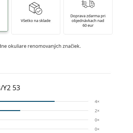
Doprava zdarma pri
Všetko na sklade
objednávkach nad
60 eur
ne okuliare renomovaných značiek.
/Y2 53
4×
2×
0×
0×