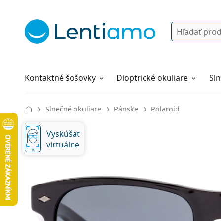
Vyhľadávanie
Prihlásenie
Navigácia webu
Roztoky
Všetko o nákupe
Kontaktné šošovky
Dioptrické okuliare
Sln
Slnečné okuliare
Pánske
Polaroid
Vyskúšať
virtuálne
140 mm