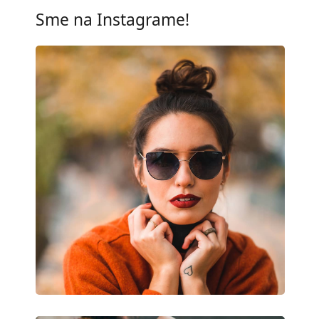
UV filter 400:
Áno
Sme na Instagrame!
Rám
Tvar rámu:
Obdĺžnikové
Farba rámov:
Čierna
Materiál rámov:
Plast
Veľkosť:
M
Šírka:
140 mm
Dĺžka stranice:
142 mm
Šírka mostíka:
20 mm
Hmotnosť:
50 g
Nastaviteľné sedielka:
Nie
Flexi pánt:
Nie
Príslušenstvo
Puzdro:
Nie