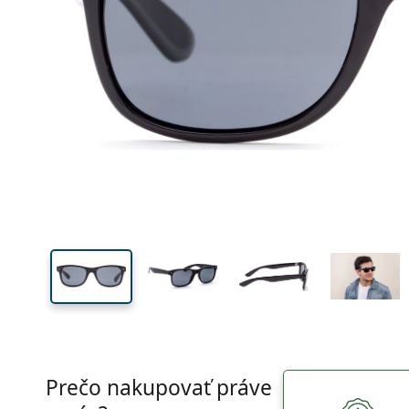
Šírka
Šírk
očnic
40 mm
53 mm
Výška očnice
Šírka očnice
Prečo nakupovať práve