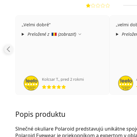
Velmi dobré
velmi do
Preložené z
(
zobraziť
)
Prelože
Kolcsar T.
,
pred 2 rokmi
hodnotenie 5 z 5
Popis produktu
Slnečné okuliare Polaroid predstavujú unikátne spo
Polaroid Eyewear je priekopníkom a expertom v obla