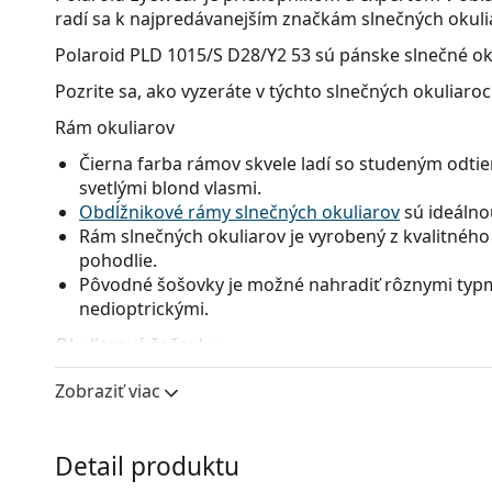
radí sa k najpredávanejším značkám slnečných okuli
Polaroid PLD 1015/S D28/Y2 53
sú pánske slnečné ok
Pozrite sa, ako vyzeráte v týchto slnečných okuliaro
Rám okuliarov
Čierna farba rámov skvele ladí so studeným odtie
svetlými blond vlasmi.
Obdĺžnikové rámy slnečných okuliarov
sú ideálno
Rám slnečných okuliarov je vyrobený z kvalitného 
pohodlie.
Pôvodné šošovky je možné nahradiť rôznymi typmi
nedioptrickými.
Okuliarové šošovky
Sivé sklá okuliarov zmierňujú intenzitu svetla a s
Zobraziť viac
neskresľujú farby.
Okuliarové šošovky týchto slnečných okuliarov s
výhodami sú nízka hmotnosť a odolnosť proti pra
Detail produktu
Vďaka jedinečnej technológii
polarizačných skiel
u