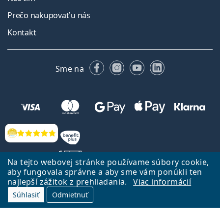
Prečo nakupovať u nás
Kontakt
Facebooku
Instagrame
YouTube
LinkedIn
Sme na
Hodnotenia
Na tejto webovej stránke používame súbory cookie,
aby fungovala správne a aby sme vám ponúkli ten
najlepší zážitok z prehliadania.
Viac informácií
Späť na Úvodnu stránku
Prejsť hore
Súhlasiť
Odmietnuť
Lentiamo.sk vlastní a prevádzkuje spoločnosť Lentiamo s.r.o., Česká
republika
Sme tu pre Vás už 18 rokov.