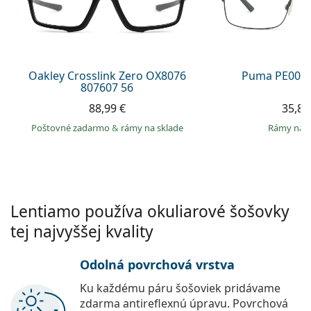
Gucci
Všetky roztoky
je onli
Všetky značky
Persol
Prada
Oakley Crosslink Zero OX8076
Puma PE0027
807607 56
Všetky značky
88,99 €
35,89
Poštovné zadarmo
&
rámy na sklade
rámy na 
Lentiamo používa okuliarové šošovky
tej najvyššej kvality
Odolná povrchová vrstva
Ku každému páru šošoviek pridávame
zdarma antireflexnú úpravu. Povrchová