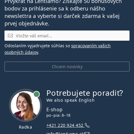
Prvýkrát na Lentiamo? Získajte 50 bonusových
bodov za prihlásenie sa k odberu nášho
newslettra a vyberte si darček zdarma k vašej
prvej objednávke.
E-mail
Odoslaním vyjadrujete súhlas so
spracovaním vašich
osobných údajov
.
Chcem novinky
Potrebujete poradiť?
je online
We also speak English
E-shop
po–pia: 8–18
+421 220 924 452
Radka
info@lentiamo.sk