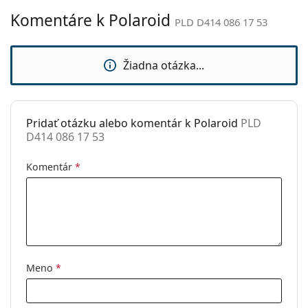
Komentáre k Polaroid
Nastaviteľné
Nie
PLD D414 086 17 53
sedielka:
Slnečný klip:
Nie
Žiadna otázka...
Príslušenstvo
Puzdro:
Nie
Pridať otázku alebo komentár k Polaroid
PLD
Čistiaca
Áno
D414 086 17 53
handrička:
Ostatné
Komentár
*
Typ:
Pánske
Kategória:
Dioptrické okuliare
Značka:
Polaroid
Kód:
PLD D414 086 17 53
Meno
*