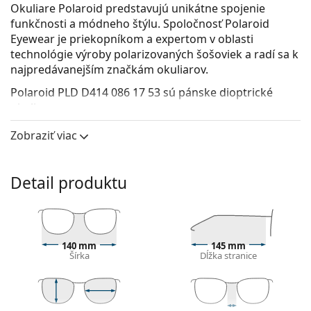
Okuliare Polaroid predstavujú unikátne spojenie
funkčnosti a módneho štýlu. Spoločnosť Polaroid
Eyewear je priekopníkom a expertom v oblasti
technológie výroby polarizovaných šošoviek a radí sa k
najpredávanejším značkám okuliarov.
Polaroid PLD D414 086 17 53
sú pánske dioptrické
okuliare.
Pozrite sa, ako vyzeráte v týchto okuliaroch pomocou
Zobraziť viac
funkcie virtuálnej skúšky.
Okuliarové rámy
Detail produktu
Hnedá farba rámov skvele ladí s teplým odtieňom
pleti a so svetlohnedými, čiernymi alebo tmavými
blond vlasmi.
Obdĺžnikové rámy sú ideálnou voľbou, ak máte
140 mm
145 mm
oválny alebo okrúhly typ tváre.
Šírka
Dĺžka stranice
Rám okuliarov je vyrobený v kombinácii kovu a
plastu. Ponúka vysokú odolnosť, pevnosť a
neobyčajný štýl.