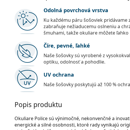
Odolná povrchová vrstva
Ku každému páru šošoviek pridávame z
zabraňuje nežiaducemu oslneniu a chr
šmuhami, takže okuliare môžete ľahko č
Číre, pevné, ľahké
Naše šošovky sú vyrobené z vysokokval
optiku, odolnosť a pohodlie.
UV ochrana
Naše šošovky poskytujú až 100 % ochr
Popis produktu
Okuliare Police sú výnimočné, nekonvenčné a inovatí
energické a silné osobnosti, ktoré rady vynikajú orig