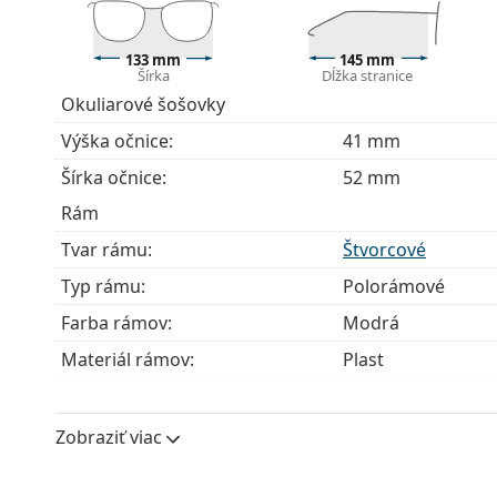
Okuliare dodávame s originálnym puzdrom. Farba 
Handrička, ktorá je súčasťou balenia, je ideálna na
133 mm
145 mm
Šírka
Dĺžka stranice
modely môžu namiesto handričky obsahovať texti
Okuliarové šošovky
Ide o zdravotnícku pomôcku. Pred použitím si prečít
Výška očnice:
41 mm
Šírka očnice:
52 mm
Rám
Tvar rámu:
Štvorcové
Typ rámu:
Polorámové
Farba rámov:
Modrá
Materiál rámov:
Plast
Veľkosť:
M
Šírka:
133 mm
Zobraziť viac
Dĺžka stranice:
145 mm