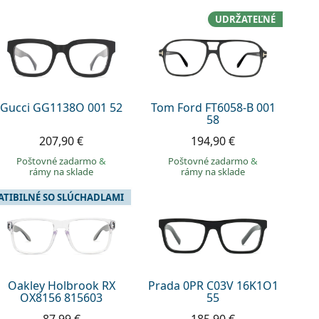
UDRŽATEĽNÉ
Gucci GG1138O 001 52
Tom Ford FT6058-B 001
58
207,90 €
194,90 €
Poštovné zadarmo
&
Poštovné zadarmo
&
rámy na sklade
rámy na sklade
TIBILNÉ SO SLÚCHADLAMI
Oakley Holbrook RX
Prada 0PR C03V 16K1O1
OX8156 815603
55