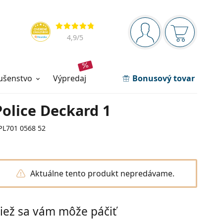
Navigačný panel
Hodnotenia
ste prihlásení
Nákupný ko
4,9
/5
lušenstvo
výpredaj
Bonusový tovar
Police Deckard 1
PL701 0568 52
Aktuálne tento produkt nepredávame.
iež sa vám môže páčiť