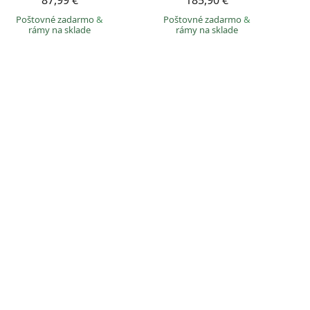
87,99 €
185,90 €
Poštovné zadarmo
&
Poštovné zadarmo
&
rámy na sklade
rámy na sklade