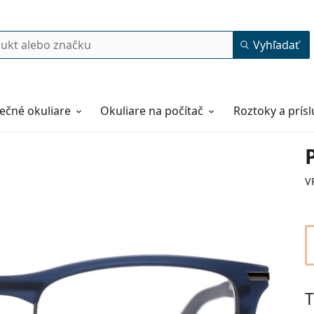
Vyhľadať
ečné okuliare
Okuliare na počítač
Roztoky a prís
V
T
52
18
145
145 mm