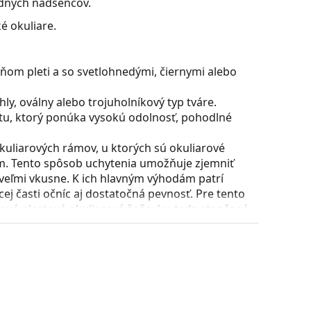
ódnych nadšencov.
é okuliare.
ňom pleti a so svetlohnedými, čiernymi alebo
y, oválny alebo trojuholníkový typ tváre.
stu, ktorý ponúka vysokú odolnosť, pohodlné
uliarových rámov, u ktorých sú okuliarové
m. Tento spôsob uchytenia umožňuje zjemniť
 veľmi vkusne. K ich hlavným výhodám patrí
ej časti očníc aj dostatočná pevnosť. Pre tento
é plastové okuliarové šošovky, teda stenčené
ateriálu Trivex.
ície a usadenie okuliarov. Nosové opierky sa
t pri nosení. Nastavenie sedielok by mal vždy
láciou nedošlo k ich poškodeniu alebo