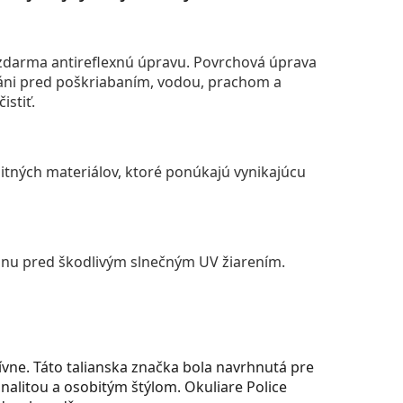
darma antireflexnú úpravu. Povrchová úprava
áni pred poškriabaním, vodou, prachom a
istiť.
itných materiálov, ktoré ponúkajú vynikajúcu
anu pred škodlivým slnečným UV žiarením.
vne. Táto talianska značka bola navrhnutá pre
inalitou a osobitým štýlom. Okuliare Police