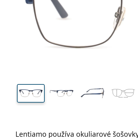
Šírka
Šírk
očnic
41 mm
52 mm
Výška očnice
Šírka očnice
Lentiamo používa okuliarové šošovky 