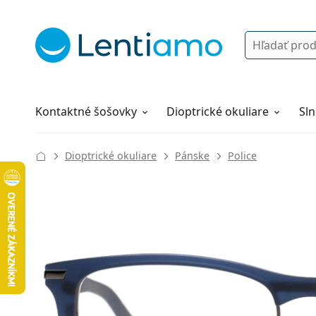
Vyhľadávanie
Prihlásenie
Navigácia webu
Roztoky
Všetko o nákupe
Kontaktné šošovky
Dioptrické okuliare
Sln
Dioptrické okuliare
Pánske
Police
133 mm