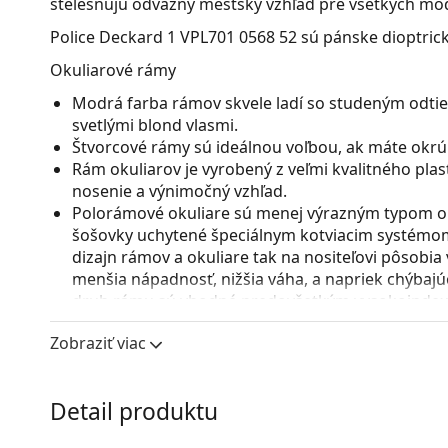
stelesňujú odvážny mestský vzhľad pre všetkých m
Police Deckard 1 VPL701 0568 52
sú pánske dioptrick
Okuliarové rámy
Modrá farba rámov skvele ladí so studeným odtie
svetlými blond vlasmi.
Štvorcové rámy sú ideálnou voľbou, ak máte okrúhl
Rám okuliarov je vyrobený z veľmi kvalitného pla
nosenie a výnimočný vzhľad.
Polorámové okuliare sú menej výrazným typom ok
šošovky uchytené špeciálnym kotviacim systémo
dizajn rámov a okuliare tak na nositeľovi pôsobia
menšia nápadnosť, nižšia váha, a napriek chýbajúc
druh rámu sú vhodné predovšetkým vysokoindexov
varianty s indexom nad 1.5 zo alebo špeciálneho m
Zobraziť viac
Nastaviteľné sedielka umožňujú jemnú úpravu poz
prispôsobia tvaru nosa a zaistia tak väčší komfor
vykonávať skúsený optik, aby neodbornou manipu
Detail produktu
zlomeniu.
Príslušenstvo