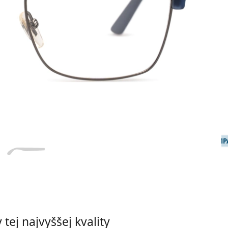
Dĺžka stranice
a
Šírka
Dĺžka
e
mostíka
stranice
18 mm
Šírka mostíka
KOMPA
tej najvyššej kvality