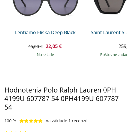
Persol
Prada
Všetky značky
Lentiamo Eliska Deep Black
Saint Laurent SL 
22,05 €
259,9
45,00 €
na sklade
Poštovné zadar
Hodnotenia Polo Ralph Lauren 0PH
4199U 607787 54
0PH4199U 607787
54
100 %
na základe 1 recenzií