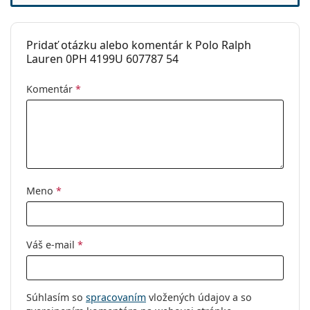
Kód:
0PH4199U 607787 54
Pridať otázku alebo komentár k Polo Ralph
Lauren 0PH 4199U 607787 54
Komentár
*
Meno
*
Váš e-mail
*
Súhlasím so
spracovaním
vložených údajov a so