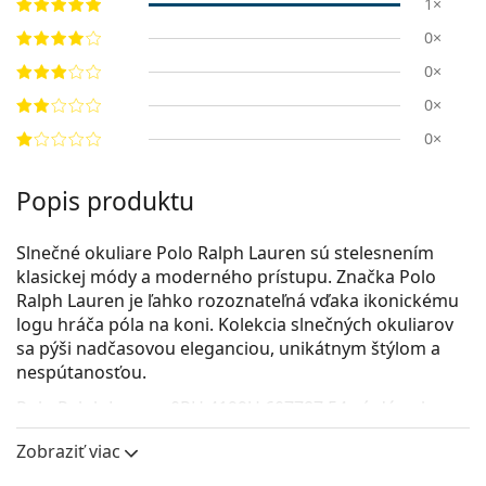
1×
0×
0×
0×
0×
Popis produktu
Slnečné okuliare Polo Ralph Lauren sú stelesnením
klasickej módy a moderného prístupu. Značka Polo
Ralph Lauren je ľahko rozoznateľná vďaka ikonickému
logu hráča póla na koni. Kolekcia slnečných okuliarov
sa pýši nadčasovou eleganciou, unikátnym štýlom a
nespútanosťou.
Polo Ralph Lauren 0PH 4199U 607787 54
sú dámske
slnečné okuliare.
Zobraziť viac
Rám okuliarov