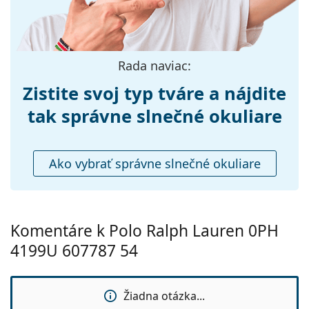
Šírka mostíka:
16 mm
Hmotnosť:
210 g
Nastaviteľné
Nie
Rada naviac:
sedielka:
Zistite svoj typ tváre a nájdite
Flexi pánt:
Nie
Príslušenstvo
tak správne slnečné okuliare
Puzdro:
Áno
Čistiaca
Áno
Ako vybrať správne slnečné okuliare
handrička:
Ostatné
Typ:
Dámske
Komentáre k Polo Ralph Lauren 0PH
Kategória:
Slnečné okuliare
4199U 607787 54
Značka:
Polo Ralph Lauren
Použitie:
Móda
Žiadna otázka...