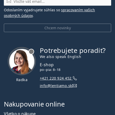
Odoslaním vyjadrujete súhlas so
spracovaním vašich
osobných údajov
.
Chcem novinky
Potrebujete poradiť?
je offline
We also speak English
E-shop
po–pia: 8–18
+421 220 924 452
Radka
info@lentiamo.sk
Nakupovanie online
Všetko o nákupe