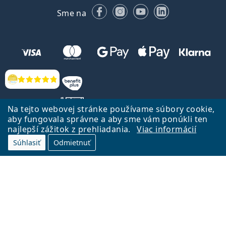
Facebooku
Instagrame
YouTube
LinkedIn
Sme na
Hodnotenia
Na tejto webovej stránke používame súbory cookie,
aby fungovala správne a aby sme vám ponúkli ten
najlepší zážitok z prehliadania.
Viac informácií
Späť na Úvodnu stránku
Prejsť hore
Súhlasiť
Odmietnuť
Lentiamo.sk vlastní a prevádzkuje spoločnosť Lentiamo s.r.o., Česká
republika
Sme tu pre Vás už 18 rokov.