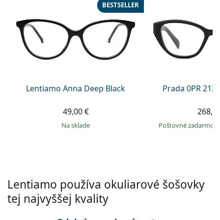
Gucci
Všetky roztoky
BESTSELLER
je onli
Všetky značky
Persol
Prada
Všetky značky
Lentiamo Anna Deep Black
Prada 0PR 21Z
49,00 €
268,9
na sklade
Poštovné zadarmo
Lentiamo používa okuliarové šošovky
tej najvyššej kvality