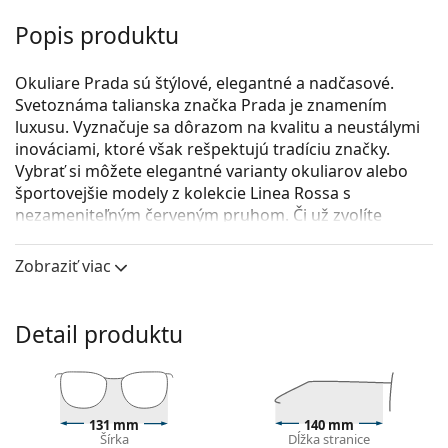
Popis produktu
Okuliare Prada sú štýlové, elegantné a nadčasové.
Svetoznáma talianska značka Prada je znamením
luxusu. Vyznačuje sa dôrazom na kvalitu a neustálymi
inováciami, ktoré však rešpektujú tradíciu značky.
Vybrať si môžete elegantné varianty okuliarov alebo
športovejšie modely z kolekcie Linea Rossa s
nezameniteľným červeným pruhom. Či už zvolíte
akýkoľvek štýl, s okuliarmi Prada bude Váš vzhľad vždy
osobitý a jedinečný.
Zobraziť viac
Prada 0PR 63XV AAV1O1 53
sú dámske dioptrické
okuliare.
Detail produktu
Okuliarové rámy
Čierna farba rámov skvele ladí so studeným
odtieňom pleti a so svetlohnedými, čiernymi alebo
svetlými blond vlasmi.
131 mm
140 mm
Šírka
Dĺžka stranice
Rámy Cat Eye sú ideálnou voľbou, ak máte srdcový,