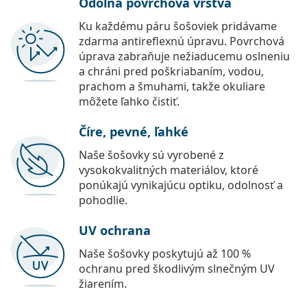
Odolná povrchová vrstva
Ku každému páru šošoviek pridávame
zdarma antireflexnú úpravu. Povrchová
úprava zabraňuje nežiaducemu oslneniu
a chráni pred poškriabaním, vodou,
prachom a šmuhami, takže okuliare
môžete ľahko čistiť.
Číre, pevné, ľahké
Naše šošovky sú vyrobené z
vysokokvalitných materiálov, ktoré
ponúkajú vynikajúcu optiku, odolnosť a
pohodlie.
UV ochrana
Naše šošovky poskytujú až 100 %
ochranu pred škodlivým slnečným UV
žiarením.