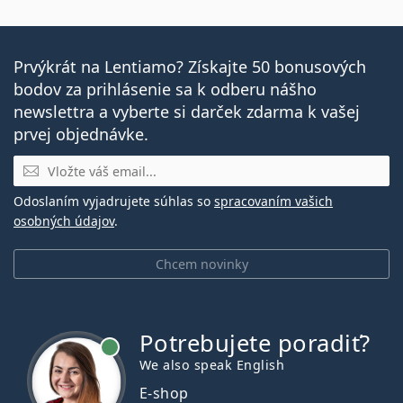
Prvýkrát na Lentiamo? Získajte 50 bonusových
bodov za prihlásenie sa k odberu nášho
newslettra a vyberte si darček zdarma k vašej
prvej objednávke.
E-mail
Odoslaním vyjadrujete súhlas so
spracovaním vašich
osobných údajov
.
Chcem novinky
Potrebujete poradiť?
je online
We also speak English
E-shop