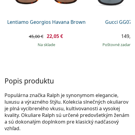
Persol
Prada
Lentiamo Georgios Havana Brown
Gucci GG074
Všetky značky
22,05 €
149,9
45,00 €
na sklade
Poštovné zadar
Popis produktu
Populárna značka Ralph je synonymom elegancie,
luxusu a výrazného štýlu. Kolekcia slnečných okuliarov
je plná vycibreného vkusu, kultivovanosti a vysokej
kvality. Okuliare Ralph sú určené predovšetkým ženám
a sú dokonalým doplnkom pre klasický nadčasový
vzhľad.