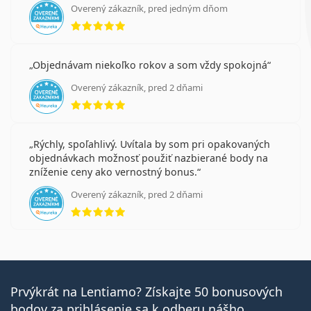
Overený zákazník, pred jedným dňom
hodnotenie 5 z 5
Objednávam niekoľko rokov a som vždy spokojná
Overený zákazník, pred 2 dňami
hodnotenie 5 z 5
Rýchly, spoľahlivý. Uvítala by som pri opakovaných
objednávkach možnosť použiť nazbierané body na
zníženie ceny ako vernostný bonus.
Overený zákazník, pred 2 dňami
hodnotenie 5 z 5
Prvýkrát na Lentiamo? Získajte 50 bonusových
bodov za prihlásenie sa k odberu nášho