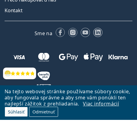
Kontakt
Facebooku
Instagrame
YouTube
LinkedIn
Sme na
Hodnotenia
Na tejto webovej stránke používame súbory cookie,
aby fungovala správne a aby sme vám ponúkli ten
najlepší zážitok z prehliadania.
Viac informácií
Späť na Úvodnu stránku
Prejsť hore
Súhlasiť
Odmietnuť
Lentiamo.sk vlastní a prevádzkuje spoločnosť Lentiamo s.r.o., Česká
republika
Sme tu pre Vás už 18 rokov.