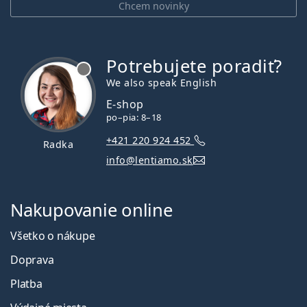
Chcem novinky
Potrebujete poradiť?
je offline
We also speak English
E-shop
po–pia: 8–18
+421 220 924 452
Radka
info@lentiamo.sk
Nakupovanie online
Všetko o nákupe
Doprava
Platba