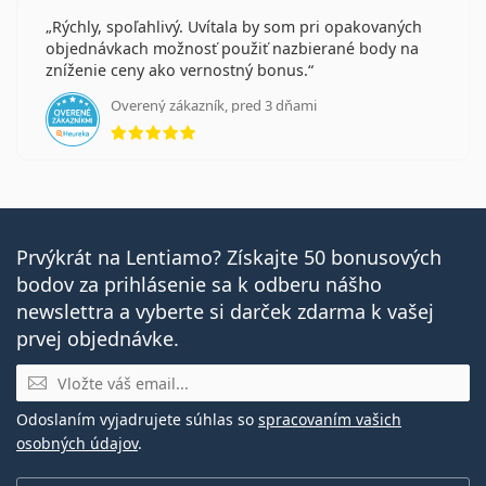
Rýchly, spoľahlivý. Uvítala by som pri opakovaných
objednávkach možnosť použiť nazbierané body na
zníženie ceny ako vernostný bonus.
Overený zákazník, pred 3 dňami
hodnotenie 5 z 5
Prvýkrát na Lentiamo? Získajte 50 bonusových
bodov za prihlásenie sa k odberu nášho
newslettra a vyberte si darček zdarma k vašej
prvej objednávke.
E-mail
Odoslaním vyjadrujete súhlas so
spracovaním vašich
osobných údajov
.