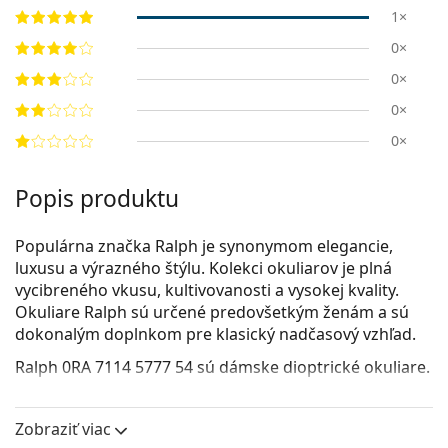
1×
0×
0×
0×
0×
Popis produktu
Populárna značka Ralph je synonymom elegancie,
luxusu a výrazného štýlu. Kolekci okuliarov je plná
vycibreného vkusu, kultivovanosti a vysokej kvality.
Okuliare Ralph sú určené predovšetkým ženám a sú
dokonalým doplnkom pre klasický nadčasový vzhľad.
Ralph 0RA 7114 5777 54
sú dámske dioptrické okuliare.
Pozrite sa, ako vyzeráte v týchto okuliaroch pomocou
funkcie virtuálnej skúšky.
Zobraziť viac