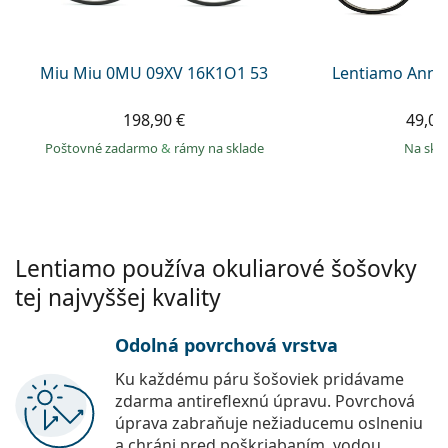
Persol
Prada
Miu Miu 0MU 09XV 16K1O1 53
Lentiamo Anna
Všetky značky
198,90 €
49,00
Poštovné zadarmo
&
rámy na sklade
na skl
Lentiamo používa okuliarové šošovky
tej najvyššej kvality
Odolná povrchová vrstva
Ku každému páru šošoviek pridávame
zdarma antireflexnú úpravu. Povrchová
úprava zabraňuje nežiaducemu oslneniu
a chráni pred poškriabaním, vodou,