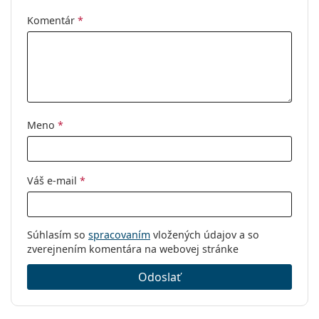
Puzdro:
Áno
Komentár
*
Čistiaca
Áno
handrička:
Ostatné
Typ:
Dámske
Kategória:
Dioptrické okuliare
Meno
*
Značka:
Ralph
Kód:
0RA 7114 5777 54
Váš e-mail
*
Súhlasím so
spracovaním
vložených údajov a so
zverejnením komentára na webovej stránke
Odoslať