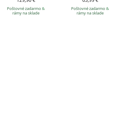
129,90 €
63,99 €
Poštovné zadarmo
&
Poštovné zadarmo
&
rámy na sklade
rámy na sklade