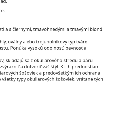
ľad.
re.
leti a s čiernymi, tmavohnedými a tmavými blond
y, oválny alebo trojuholníkový typ tváre.
astu. Ponúka vysokú odolnosť, pevnosť a
, skladajú sa z okuliarového stredu a páru
razniť a dotvoriť váš štýl. K ich prednostiam
uliarových šošoviek a predovšetkým ich ochrana
všetky typy okuliarových šošoviek, vrátane tých
puzdra a jeho vyhotovenie sa môžu líšiť.
 čistenie a starostlivosť o okuliare. Niektoré
lné vrecko.
ajte pokyny.