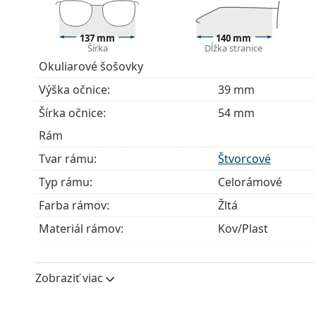
137 mm
140 mm
Šírka
Dĺžka stranice
Okuliarové šošovky
Výška očnice:
39 mm
Šírka očnice:
54 mm
Rám
Tvar rámu:
Štvorcové
Typ rámu:
Celorámové
Farba rámov:
Žltá
Materiál rámov:
Kov/Plast
Veľkosť:
M
Šírka:
137 mm
Zobraziť viac
Dĺžka stranice:
140 mm