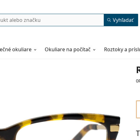
Vyhľadať
ečné okuliare
Okuliare na počítač
Roztoky a prís
0
T
54
17
140
140 mm