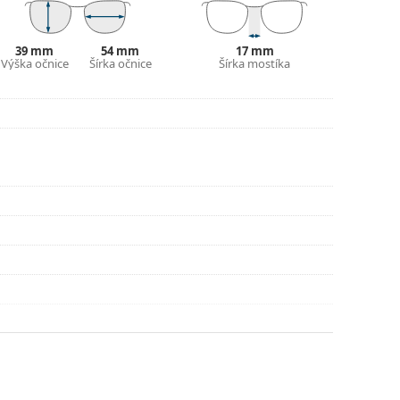
39 mm
54 mm
17 mm
Výška očnice
Šírka očnice
Šírka mostíka