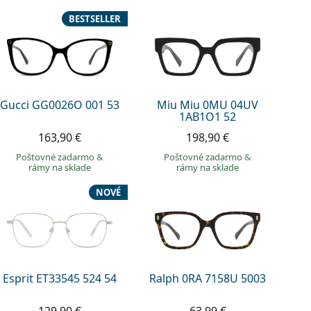
BESTSELLER
Gucci GG0026O 001 53
Miu Miu 0MU 04UV
1AB1O1 52
163,90 €
198,90 €
Poštovné zadarmo
&
Poštovné zadarmo
&
rámy na sklade
rámy na sklade
NOVÉ
Esprit ET33545 524 54
Ralph 0RA 7158U 5003