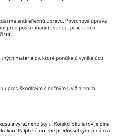
darma antireflexnú úpravu. Povrchová úprava
áni pred poškriabaním, vodou, prachom a
istiť.
itných materiálov, ktoré ponúkajú vynikajúcu
anu pred škodlivým slnečným UV žiarením.
su a výrazného štýlu. Kolekci okuliarov je plná
. Okuliare Ralph sú určené predovšetkým ženám a