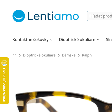
Vyhľadávanie
Prihlásenie
Navigácia webu
Roztoky
Všetko o nákupe
Kontaktné šošovky
Dioptrické okuliare
Sln
Dioptrické okuliare
Dámske
Ralph
137 mm