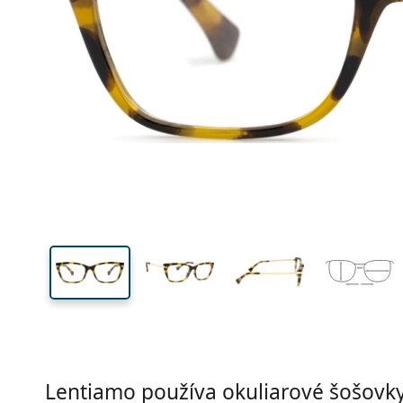
Šírka
Šírk
očnic
39 mm
54 mm
Výška očnice
Šírka očnice
Lentiamo používa okuliarové šošovky 