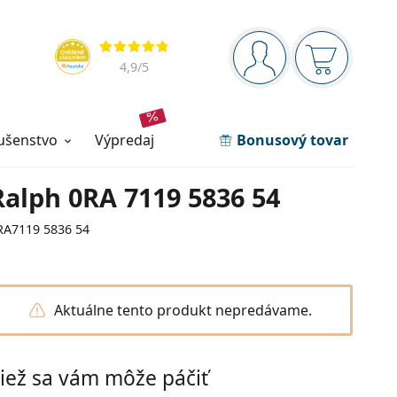
Navigačný panel
Hodnotenia
ste prihlásení
Nákupný ko
4,9
/5
lušenstvo
výpredaj
Bonusový tovar
Ralph 0RA 7119 5836 54
RA7119 5836 54
Aktuálne tento produkt nepredávame.
iež sa vám môže páčiť