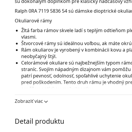
sú dokonalým doplnkom pre klasický nadčasový vzh
Ralph 0RA 7119 5836 54
sú dámske dioptrické okulia
Okuliarové rámy
Žltá farba rámov skvele ladí s teplým odtieňom p
vlasmi.
Štvorcové rámy sú ideálnou voľbou, ak máte okrúhl
Rám okuliarov je vyrobený v kombinácii kovu a pl
neobyčajný štýl.
Celorámové okuliare sú najbežnejším typom rámov
straníc. Svojím nápadným dizajnom vám pomôžu zvý
patrí pevnosť, odolnosť, spoľahlivé uchytenie ok
pred poškodením. Tento druh rámu je vhodný pre 
s vyššou optickou mohutnosťou.
Príslušenstvo
Zobraziť viac
Okuliare dodávame s originálnym puzdrom. Farba 
Handrička, ktorá je súčasťou balenia, je ideálna na
Detail produktu
modely môžu namiesto handričky obsahovať texti
Ide o zdravotnícku pomôcku. Pred použitím si prečít