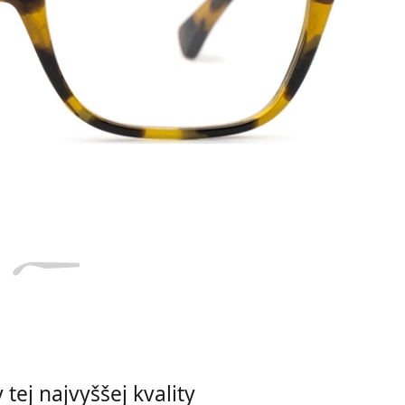
Dĺžka stranice
a
Šírka
Dĺžka
e
mostíka
stranice
17 mm
Šírka mostíka
tej najvyššej kvality