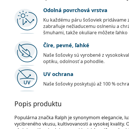
Odolná povrchová vrstva
Ku každému páru šošoviek pridávame z
zabraňuje nežiaducemu oslneniu a chr
šmuhami, takže okuliare môžete ľahko č
Číre, pevné, ľahké
Naše šošovky sú vyrobené z vysokokval
optiku, odolnosť a pohodlie.
UV ochrana
Naše šošovky poskytujú až 100 % ochr
Popis produktu
Populárna značka Ralph je synonymom elegancie, luxu
vycibreného vkusu, kultivovanosti a vysokej kvality