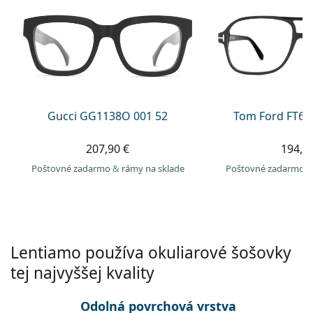
Gucci
Všetky roztoky
je onli
Všetky značky
Persol
Prada
Všetky značky
Gucci GG1138O 001 52
Tom Ford FT60
207,90 €
194,9
Poštovné zadarmo
&
rámy na sklade
Poštovné zadarmo
Lentiamo používa okuliarové šošovky
tej najvyššej kvality
Odolná povrchová vrstva