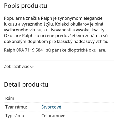
Popis produktu
Populárna značka Ralph je synonymom elegancie,
luxusu a výrazného štýlu. Kolekci okuliarov je plná
vycibreného vkusu, kultivovanosti a vysokej kvality.
Okuliare Ralph sú určené predovšetkým ženám a sú
dokonalým doplnkom pre klasický nadčasový vzhľad.
Ralph 0RA 7119 5841
sú pánske dioptrické okuliare.
Pozrite sa, ako vyzeráte v týchto okuliaroch pomocou
funkcie virtuálnej skúšky.
Zobraziť viac
Okuliarové rámy
Čierna farba rámov skvele ladí so studeným
Detail produktu
odtieňom pleti a so svetlohnedými, čiernymi alebo
svetlými blond vlasmi.
Rám
Štvorcové rámy sú ideálnou voľbou, ak máte
okrúhly, oválny alebo trojuholníkový typ tváre.
Tvar rámu:
Štvorcové
Rám okuliarov je vyrobený v kombinácii kovu a
Typ rámu:
Celorámové
plastu. Ponúka vysokú odolnosť, pevnosť a