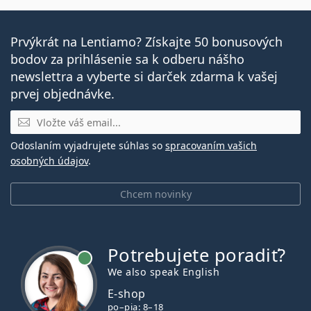
Prvýkrát na Lentiamo? Získajte 50 bonusových
bodov za prihlásenie sa k odberu nášho
newslettra a vyberte si darček zdarma k vašej
prvej objednávke.
E-mail
Odoslaním vyjadrujete súhlas so
spracovaním vašich
osobných údajov
.
Chcem novinky
Potrebujete poradiť?
je online
We also speak English
E-shop
po–pia: 8–18