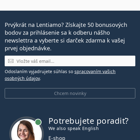
Prvýkrát na Lentiamo? Získajte 50 bonusových
bodov za prihlásenie sa k odberu nášho
newslettra a vyberte si darček zdarma k vašej
prvej objednávke.
E-mail
Odoslaním vyjadrujete súhlas so
spracovaním vašich
osobných údajov
.
Chcem novinky
Potrebujete poradiť?
je online
We also speak English
E-shop