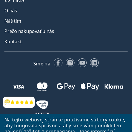
O nás
Náš tím
Prečo nakupovať u nás
Kontakt
Facebooku
Instagrame
YouTube
LinkedIn
Sme na
Hodnotenia
Na tejto webovej stránke používame súbory cookie,
aby fungovala správne a aby sme vám ponúkli ten
najlepší zážitok z prehliadania.
Viac informácií