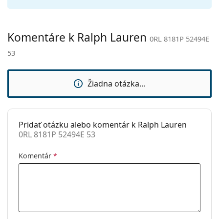
Typ:
Pánske
Kategória:
Slnečné okuliare
Komentáre k Ralph Lauren
0RL 8181P 52494E
Značka:
Ralph Lauren
53
Použitie:
Móda
Kód:
0RL 8181P 52494E 53
Žiadna otázka...
Dostupné s
Nie
dioptrickými
šošovkami:
Pridať otázku alebo komentár k Ralph Lauren
0RL 8181P 52494E 53
Komentár
*