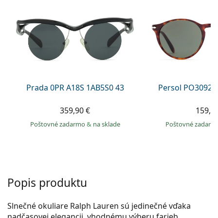
Gucci
Všetky roztoky
je onli
Všetky značky
Persol
Prada
Všetky značky
Prada 0PR A18S 1AB5S0 43
Persol PO3092S
359,90 €
159,9
Poštovné zadarmo
&
na sklade
Poštovné zadar
Popis produktu
Slnečné okuliare Ralph Lauren sú jedinečné vďaka
nadčasovej ele­gancii, vhodnému výberu farieb,