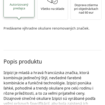
Autorizovaný
Doprava zdarma
predajca
Všetko na sklade
pri objednávkach
nad 60 eur
Predávame výhradne okuliare renomovaných značiek.
Popis produktu
Izipizi je mladá a hravá francúzska značka, ktorá
kombinuje jedinečný štýl, nevšedné farebné
kombinácie a funkčné technológie. Izipizi ponúka
ľahké, pohodlné a trendy okuliare pre celú rodinu i
rôzne príležitosti, a to za veľmi prijateľné ceny.
Dizajnové slnečné okuliare Izipizi sú vyrábané podľa
veľmi prísnych špecifikácií, aby bola zaistená ich