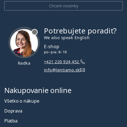
Chcem novinky
Potrebujete poradiť?
je offline
We also speak English
E-shop
po–pia: 8–18
+421 220 924 452
Radka
info@lentiamo.sk
Nakupovanie online
Všetko o nákupe
Doprava
Platba