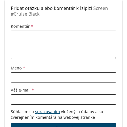
Pridať otázku alebo komentár k Izipizi
Screen
Puzdro:
Áno
#Cruise Black
Čistiaca
Áno
handrička:
Komentár
*
Ostatné
Typ:
Unisex
Kategória:
Dioptrické okuliare
Okuliare na počítač
Meno
*
Značka:
Izipizi
Kód:
Screen #Cruise Black
Váš e-mail
*
Súhlasím so
spracovaním
vložených údajov a so
zverejnením komentára na webovej stránke