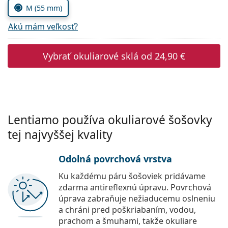
Persol
M (55 mm)
Prada
Akú mám veľkosť?
Všetky značky
Vybrať okuliarové sklá od
24,90 €
Lentiamo používa okuliarové šošovky
tej najvyššej kvality
Odolná povrchová vrstva
Ku každému páru šošoviek pridávame
zdarma antireflexnú úpravu. Povrchová
úprava zabraňuje nežiaducemu oslneniu
a chráni pred poškriabaním, vodou,
prachom a šmuhami, takže okuliare