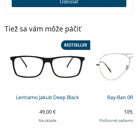
Odoslať
Tiež sa vám môže páčiť
BESTSELLER
Lentiamo Jakub Deep Black
Ray-Ban 0RX
49,00 €
109,9
na sklade
Poštovné zadarmo