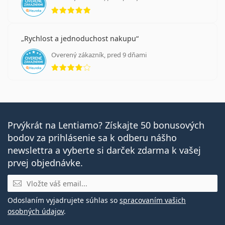
hodnotenie 5 z 5
Rychlost a jednoduchost nakupu
Overený zákazník, pred 9 dňami
hodnotenie 4 z 5
Prvýkrát na Lentiamo? Získajte 50 bonusových
bodov za prihlásenie sa k odberu nášho
newslettra a vyberte si darček zdarma k vašej
prvej objednávke.
E-mail
Odoslaním vyjadrujete súhlas so
spracovaním vašich
osobných údajov
.