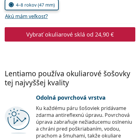
Persol
4–8 rokov (47 mm)
Prada
Akú mám veľkosť?
Všetky značky
Vybrať okuliarové sklá od
24,90 €
Lentiamo používa okuliarové šošovky
tej najvyššej kvality
Odolná povrchová vrstva
Ku každému páru šošoviek pridávame
zdarma antireflexnú úpravu. Povrchová
úprava zabraňuje nežiaducemu oslneniu
a chráni pred poškriabaním, vodou,
prachom a šmuhami, takže okuliare