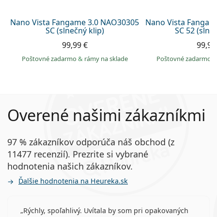
Nano Vista Fangame 3.0 NAO30305
Nano Vista Fangam
SC (slnečný klip)
SC 52 (slneč
99,99 €
99,99
Poštovné zadarmo
&
rámy na sklade
Poštovné zadarmo
Overené našimi zákazníkmi
97 % zákazníkov odporúča náš obchod (z
11477 recenzií). Prezrite si vybrané
hodnotenia našich zákazníkov.
Ďalšie hodnotenia na Heureka.sk
Rýchly, spoľahlivý. Uvítala by som pri opakovaných