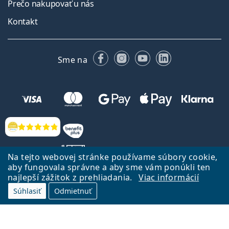
Prečo nakupovať u nás
Kontakt
Facebooku
Instagrame
YouTube
LinkedIn
Sme na
Hodnotenia
Na tejto webovej stránke používame súbory cookie,
aby fungovala správne a aby sme vám ponúkli ten
najlepší zážitok z prehliadania.
Viac informácií
Späť na Úvodnu stránku
Prejsť hore
Súhlasiť
Odmietnuť
Lentiamo.sk vlastní a prevádzkuje spoločnosť Lentiamo s.r.o., Česká
republika
Sme tu pre Vás už 18 rokov.