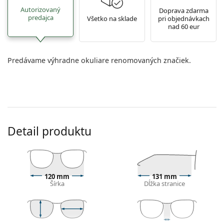
Autorizovaný
Doprava zdarma
predajca
Všetko na sklade
pri objednávkach
nad 60 eur
Predávame výhradne okuliare renomovaných značiek.
Detail produktu
120 mm
131 mm
Šírka
Dĺžka stranice