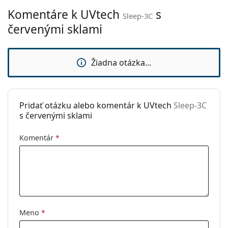
Šírka mostíka:
18 mm
Komentáre k UVtech
s
Sleep-3C
Hmotnosť:
25 g
červenými sklami
Nastaviteľné
Nie
sedielka:
Žiadna otázka...
Flexi pánt:
Nie
Príslušenstvo
Puzdro:
Nie
Pridať otázku alebo komentár k UVtech
Sleep-3C
s červenými sklami
Čistiaca
Nie
handrička:
Komentár
*
Ostatné
Typ:
Detské
Kategória:
Dioptrické okuliare
Okuliare na počítač
Značka:
UVtech
Meno
*