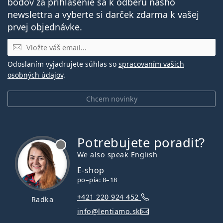
bodov za prihlásenie sa k odberu nášho
newslettra a vyberte si darček zdarma k vašej
prvej objednávke.
E-mail
Odoslaním vyjadrujete súhlas so
spracovaním vašich
osobných údajov
.
Chcem novinky
Potrebujete poradiť?
je offline
We also speak English
E-shop
po–pia: 8–18
+421 220 924 452
Radka
info@lentiamo.sk