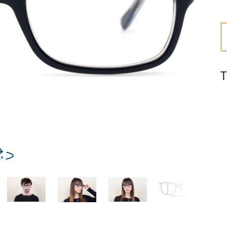
Dĺžka stranice
a
Šírka
Dĺžka
e
mostíka
stranice
17 mm
Šírka mostíka
T