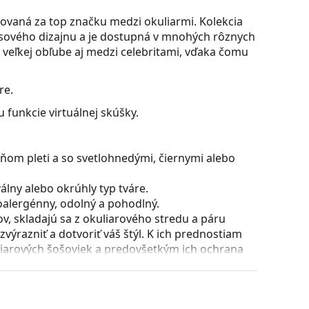
ovaná za top značku medzi okuliarmi. Kolekcia
časového dizajnu a je dostupná v mnohých rôznych
a veľkej obľube aj medzi celebritami, vďaka čomu
re.
 funkcie virtuálnej skúšky.
ňom pleti a so svetlohnedými, čiernymi alebo
lny alebo okrúhly typ tváre.
poalergénny, odolný a pohodlný.
, skladajú sa z okuliarového stredu a páru
razniť a dotvoriť váš štýl. K ich prednostiam
uliarových šošoviek a predovšetkým ich ochrana
všetky typy okuliarových šošoviek, vrátane tých
voriť stranice o viac ako 90° a umožňuje tak