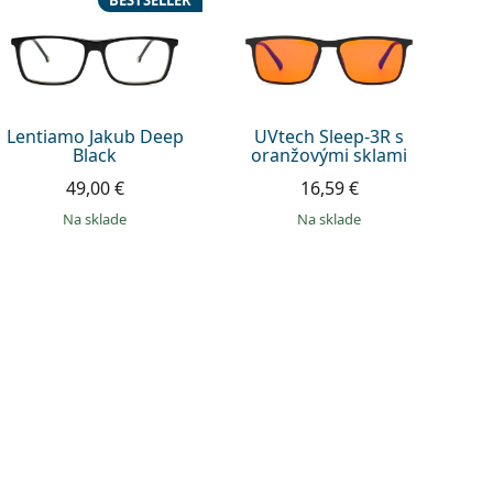
BESTSELLER
Lentiamo Jakub Deep
UVtech Sleep-3R s
Black
oranžovými sklami
49,00 €
16,59 €
na sklade
na sklade