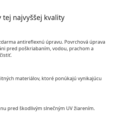
tej najvyššej kvality
darma antireflexnú úpravu. Povrchová úprava
áni pred poškriabaním, vodou, prachom a
istiť.
itných materiálov, ktoré ponúkajú vynikajúcu
anu pred škodlivým slnečným UV žiarením.