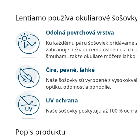
Lentiamo používa okuliarové šošovky 
Odolná povrchová vrstva
Ku každému páru šošoviek pridávame z
zabraňuje nežiaducemu oslneniu a chr
šmuhami, takže okuliare môžete ľahko č
Číre, pevné, ľahké
Naše šošovky sú vyrobené z vysokokval
optiku, odolnosť a pohodlie.
UV ochrana
Naše šošovky poskytujú až 100 % ochr
Popis produktu