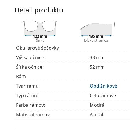
pohodlnejšie nasadenie okuliarov. Rám je vďaka nej
správne nastavenie.
Detail produktu
Príslušenstvo
Okuliare dodávame s originálnym puzdrom. Farba 
Handrička, ktorá je súčasťou balenia, je ideálna na
122 mm
135 mm
modely môžu namiesto handričky obsahovať texti
Šírka
Dĺžka stranice
Okuliarové šošovky
Ide o zdravotnícku pomôcku. Pred použitím si prečít
Výška očnice:
33 mm
Šírka očnice:
52 mm
Rám
Tvar rámu:
Obdĺžnikové
Typ rámu:
Celorámové
Farba rámov:
Modrá
Materiál rámov:
Acetát
Veľkosť:
S