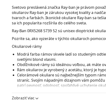
Svetovo preslávená značka Ray-ban je právom považ
okuliarov Ray-ban je zárukou vysokej kvality a nad
tvaroch a farbách. Ikonické okuliare Ray-ban sa teši
sa ich popularita rozšírila do celého sveta.
Ray-Ban 0RX5268 5739 52
sú unisex dioptrické okulia
Pozrite sa, ako vyzeráte v týchto okuliaroch pomocou
Okuliarové rámy
Modrá farba rámov skvele ladí so studeným odtie
svetlými blond vlasmi.
Obdĺžnikové rámy sú ideálnou voľbou, ak máte ová
Rám okuliarov je vyrobený z acetátu, ktorý je hy
Celorámové okuliare sú najbežnejším typom rámov
straníc. Svojím nápadným dizajnom vám pomôžu zvý
patrí pevnosť, odolnosť, spoľahlivé uchytenie ok
pred poškodením. Tento druh rámu je vhodný pre 
s vyššou optickou mohutnosťou.
Zobraziť viac
Flexi pánt so zabudovanou pružinou dovoľuje rozt