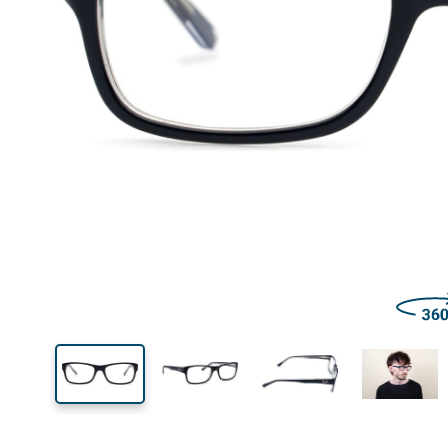
Šírka
Šírk
očnic
33 mm
52 mm
Výška očnice
Šírka očnice