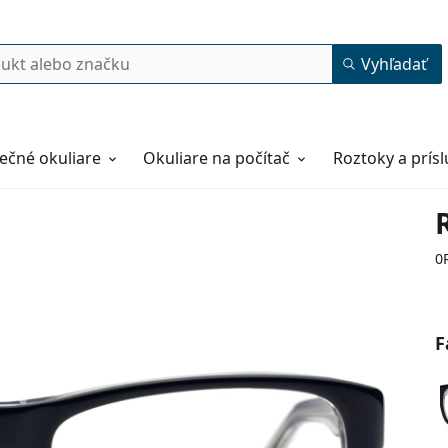
Vyhľadať
ečné okuliare
Okuliare na počítač
Roztoky a prís
0
F
52
17
135
135 mm