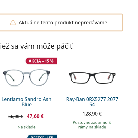
Aktuálne tento produkt nepredávame.
iež sa vám môže páčiť
AKCIA −15 %
Lentiamo Sandro Ash
Ray-Ban 0RX5277 2077
Blue
54
128,90 €
47,60 €
56,00 €
Poštovné zadarmo
&
na sklade
rámy na sklade