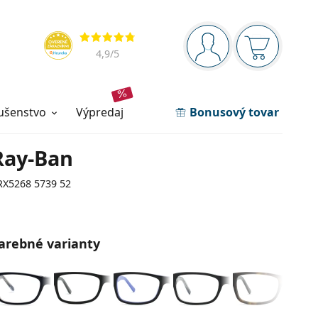
Navigačný panel
Hodnotenia
ste prihlásení
Nákupný ko
4,9
/5
lušenstvo
výpredaj
Bonusový tovar
Ray-Ban
RX5268 5739 52
arebné varianty