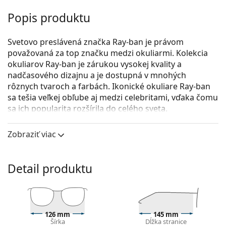
Popis produktu
Svetovo preslávená značka Ray-ban je právom
považovaná za top značku medzi okuliarmi. Kolekcia
okuliarov Ray-ban je zárukou vysokej kvality a
nadčasového dizajnu a je dostupná v mnohých
rôznych tvaroch a farbách. Ikonické okuliare Ray-ban
sa tešia veľkej obľube aj medzi celebritami, vďaka čomu
sa ich popularita rozšírila do celého sveta.
Ray-Ban 0RX7183 5521 51
sú unisex dioptrické okuliare.
Zobraziť viac
Pozrite sa, ako vyzeráte v týchto okuliaroch pomocou
funkcie virtuálnej skúšky.
Detail produktu
Okuliarové rámy
Sivá farba rámov skvele ladí so studeným odtieňom
pleti a s ryšavými, sivými, bielymi alebo tmavými
blond vlasmi.
126 mm
145 mm
Štvorcové rámy sú ideálnou voľbou, ak máte
Šírka
Dĺžka stranice