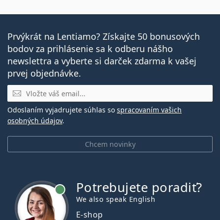
Prvýkrát na Lentiamo? Získajte 50 bonusových
bodov za prihlásenie sa k odberu nášho
newslettra a vyberte si darček zdarma k vašej
prvej objednávke.
E-mail
Odoslaním vyjadrujete súhlas so
spracovaním vašich
osobných údajov
.
Chcem novinky
Potrebujete poradiť?
je online
We also speak English
E-shop