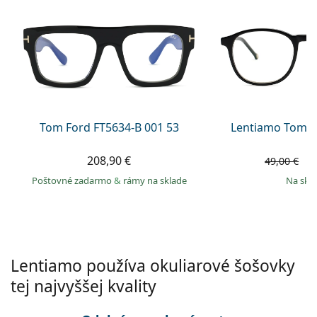
Gucci
Všetky roztoky
je onli
Všetky značky
Persol
Prada
Všetky značky
Tom Ford FT5634-B 001 53
Lentiamo Tomas
208,90 €
4
49,00 €
Poštovné zadarmo
&
rámy na sklade
na skl
Lentiamo používa okuliarové šošovky
tej najvyššej kvality