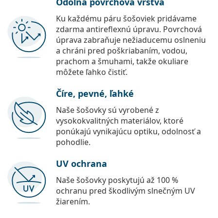
Odolná povrchová vrstva
Ku každému páru šošoviek pridávame
zdarma antireflexnú úpravu. Povrchová
úprava zabraňuje nežiaducemu oslneniu
a chráni pred poškriabaním, vodou,
prachom a šmuhami, takže okuliare
môžete ľahko čistiť.
Číre, pevné, ľahké
Naše šošovky sú vyrobené z
vysokokvalitných materiálov, ktoré
ponúkajú vynikajúcu optiku, odolnosť a
pohodlie.
UV ochrana
Naše šošovky poskytujú až 100 %
ochranu pred škodlivým slnečným UV
žiarením.