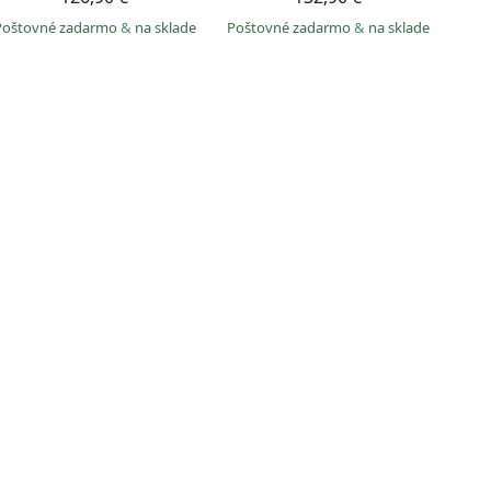
Poštovné zadarmo
&
na sklade
Poštovné zadarmo
&
na sklade