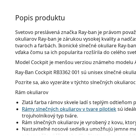
Popis produktu
Svetovo preslávená značka Ray-ban je právom považ
okuliarov Ray-ban je zárukou vysokej kvality a nad
tvaroch a farbách. Ikonické slnečné okuliare Ray-ban 
vďaka čomu sa ich popularita rozšírila do celého svet
Model Cockpit je menšou verziou známeho modelu A
Ray-Ban Cockpit RB3362 001
sú unisex slnečné okulia
Pozrite sa, ako vyzeráte v týchto slnečných okuliaro
Rám okuliarov
Zlatá farba rámov skvele ladí s teplým odtieňom 
Rámy slnečných okuliarov v tvare pilotiek
sú ideál
trojuholníkový typ tváre.
Rám slnečných okuliarov je vyrobený z kovu, ktorý 
Nastaviteľné nosové sedielka umožňujú jemne men
zabezpečilo väčšie pohodlie. Nastavenie nosových