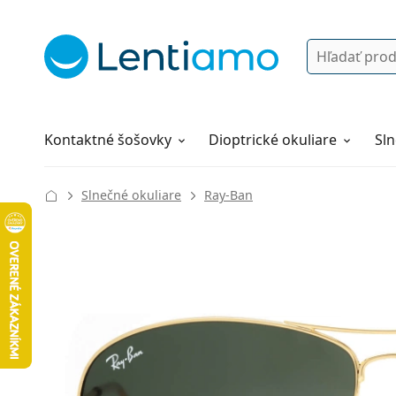
Vyhľadávanie
Prihlásenie
Navigácia webu
Roztoky
Všetko o nákupe
Kontaktné šošovky
Dioptrické okuliare
Sln
Slnečné okuliare
Ray-Ban