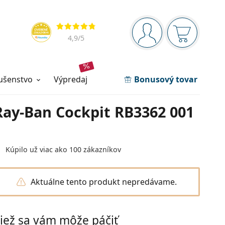
Navigačný panel
Hodnotenia
ste prihlásení
Nákupný ko
4,9
/5
lušenstvo
výpredaj
Bonusový tovar
Ray-Ban Cockpit RB3362 001
Kúpilo už viac ako 100 zákazníkov
Aktuálne tento produkt nepredávame.
iež sa vám môže páčiť