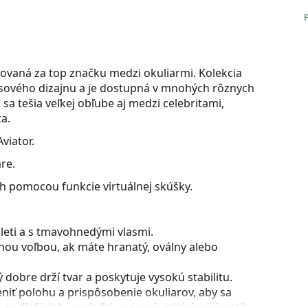
ovaná za top značku medzi okuliarmi. Kolekcia
časového dizajnu a je dostupná v mnohých rôznych
sa tešia veľkej obľube aj medzi celebritami,
a.
viator.
re.
ch pomocou funkcie virtuálnej skúšky.
pleti a s tmavohnedými vlasmi.
nou voľbou, ak máte hranatý, oválny alebo
dobre drží tvar a poskytuje vysokú stabilitu.
iť polohu a prispôsobenie okuliarov, aby sa
 podložiek by mal vždy vykonávať skúsený optik,