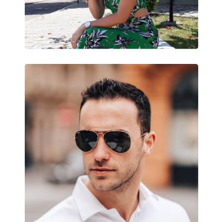
Použitie:
Móda
Dostupné s dioptrickými
Nie
šošovkami: