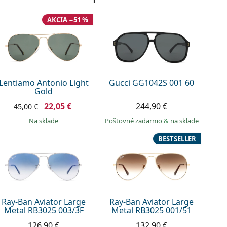
AKCIA −51 %
Lentiamo Antonio Light
Gucci GG1042S 001 60
Gold
22,05 €
244,90 €
45,00 €
na sklade
Poštovné zadarmo
&
na sklade
BESTSELLER
Ray-Ban Aviator Large
Ray-Ban Aviator Large
Metal RB3025 003/3F
Metal RB3025 001/51
126,90 €
132,90 €