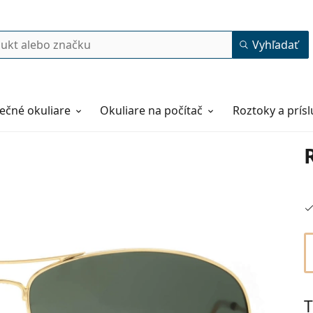
Vyhľadať
ečné okuliare
Okuliare na počítač
Roztoky a prís
T