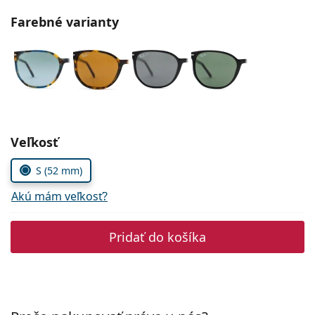
Persol
Farebné varianty
Prada
Všetky značky
Zvoľte parametre
Veľkosť
S (52 mm)
Akú mám veľkosť?
Pridať do košíka