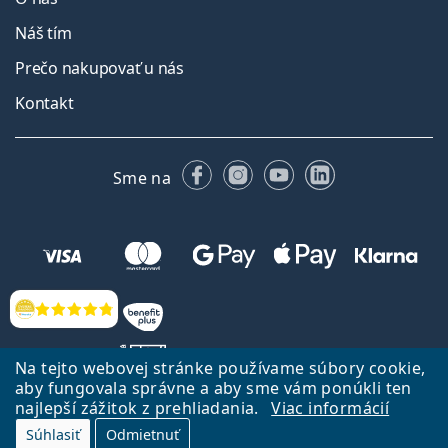
Náš tím
Prečo nakupovať u nás
Kontakt
Facebooku
Instagrame
YouTube
LinkedIn
Sme na
Hodnotenia
Na tejto webovej stránke používame súbory cookie,
aby fungovala správne a aby sme vám ponúkli ten
najlepší zážitok z prehliadania.
Viac informácií
Späť na Úvodnu stránku
Prejsť hore
Súhlasiť
Odmietnuť