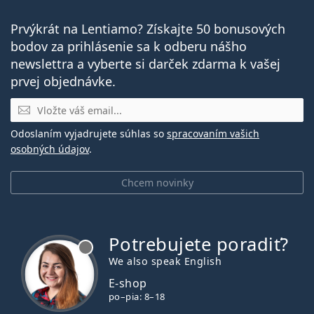
Prvýkrát na Lentiamo? Získajte 50 bonusových
bodov za prihlásenie sa k odberu nášho
newslettra a vyberte si darček zdarma k vašej
prvej objednávke.
E-mail
Odoslaním vyjadrujete súhlas so
spracovaním vašich
osobných údajov
.
Chcem novinky
Potrebujete poradiť?
je offline
We also speak English
E-shop
po–pia: 8–18