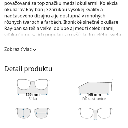
považovaná za top značku medzi okuliarmi. Kolekcia
okuliarov Ray-ban je zárukou vysokej kvality a
nadčasového dizajnu a je dostupná v mnohých
rôznych tvaroch a farbách. Ikonické slnečné okuliare
Ray-ban sa tešia veľkej obľube aj medzi celebritami,
vďaka čomu sa ich popularita rozšírila do celého sveta.
Ray-Ban Elliot RB2197 13563M 52
sú unisex slnečné
Zobraziť viac
okuliare.
Pozrite sa, ako vyzeráte v týchto slnečných okuliaroch
pomocou funkcie virtuálnej skúšky.
Detail produktu
Rám okuliarov
Modré šošovky zvyšujú kontrast a minimalizujú
odrazy svetla. Tenistom šošovky pomáhajú zvýrazniť
129 mm
145 mm
farebný kontrast loptičky na rôznych pozadiach.
Šírka
Dĺžka stranice
Štvorcové rámy slnečných okuliarov
sú ideálnou
voľbou, ak máte okrúhly, oválny alebo
trojuholníkový typ tváre.
Rám slnečných okuliarov je vyrobený z kvalitného
42 mm
52 mm
19 mm
Výška očnice
Šírka očnice
Šírka mostíka