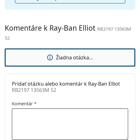
handrička:
Ostatné
Typ:
Unisex
Komentáre k Ray-Ban Elliot
RB2197 13563M
Kategória:
Slnečné okuliare
52
Značka:
Ray-Ban
Použitie:
Móda
Žiadna otázka...
Kód:
RB2197 13563M 52
Dostupné s
Nie
dioptrickými
Pridať otázku alebo komentár k Ray-Ban Elliot
šošovkami:
RB2197 13563M 52
Komentár
*