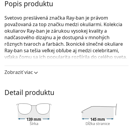
Popis produktu
Svetovo preslávená značka Ray-ban je právom
považovaná za top značku medzi okuliarmi. Kolekcia
okuliarov Ray-ban je zárukou vysokej kvality a
nadčasového dizajnu a je dostupná v mnohých
rôznych tvaroch a farbách. Ikonické slnečné okuliare
Ray-ban sa tešia veľkej obľube aj medzi celebritami,
vďaka čomu sa ich popularita rozšírila do celého sveta.
Kolekcia Erika je klasická, ale unikátna.
Zobraziť viac
Ray-Ban Erika RB4171 601/5Q 54
sú unisex slnečné
okuliare.
Detail produktu
Pozrite sa, ako vyzeráte v týchto slnečných okuliaroch
pomocou funkcie virtuálnej skúšky.
Rám okuliarov
Čierna farba rámov skvele ladí so studeným
139 mm
145 mm
Šírka
Dĺžka stranice
odtieňom pleti a so svetlohnedými, čiernymi alebo
svetlými blond vlasmi.