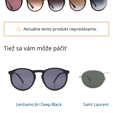
Gucci
Všetky roztoky
je onli
Všetky značky
Persol
Prada
Aktuálne tento produkt nepredávame.
Všetky značky
Tiež sa vám môže páčiť
Lentiamo Jiri Deep Black
Saint Laurent S