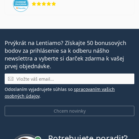
hodnotenie 5 z 5
Prvýkrát na Lentiamo? Získajte 50 bonusových
bodov za prihlásenie sa k odberu nášho
newslettra a vyberte si darček zdarma k vašej
prvej objednávke.
E-mail
Odoslaním vyjadrujete súhlas so
spracovaním vašich
osobných údajov
.
Chcem novinky
Potrebujete poradiť?
je online