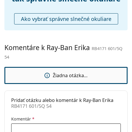
Čistiaca
Áno
handrička:
Ako vybrať správne slnečné okuliare
Ostatné
Typ:
Unisex
Kategória:
Slnečné okuliare
Komentáre k Ray-Ban Erika
RB4171 601/5Q
Značka:
Ray-Ban
54
Použitie:
Móda
Kód:
RB4171 601/5Q 54
Žiadna otázka...
Dostupné s
Áno
dioptrickými
šošovkami:
Pridať otázku alebo komentár k Ray-Ban Erika
RB4171 601/5Q 54
Komentár
*