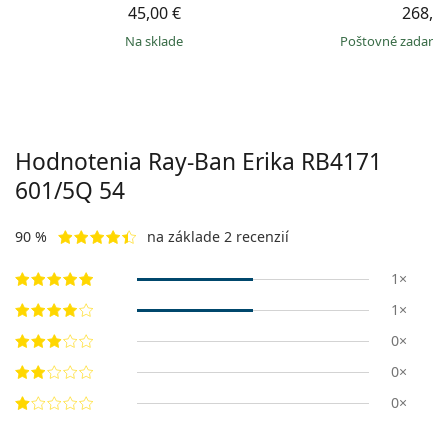
45,00 €
268,9
na sklade
Poštovné zadar
Hodnotenia Ray-Ban Erika
RB4171
601/5Q 54
90 %
na základe 2 recenzií
1×
1×
0×
0×
0×