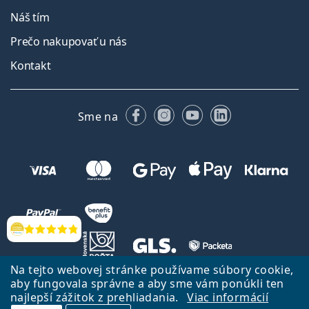
Náš tím
Prečo nakupovať u nás
Kontakt
Facebooku
Instagrame
YouTube
LinkedIn
Sme na
Hodnotenia
Na tejto webovej stránke používame súbory cookie,
aby fungovala správne a aby sme vám ponúkli ten
Späť na Úvodnu stránku
Prejsť hore
najlepší zážitok z prehliadania.
Viac informácií