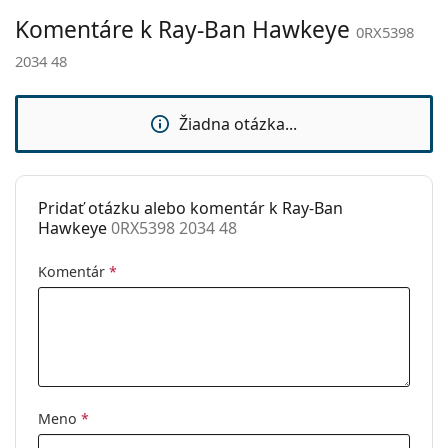
prečítajte pokyny.
Komentáre k Ray-Ban Hawkeye
Nastaviteľné
Nie
0RX5398
sedielka:
2034 48
Flexi pánt:
Nie
Príslušenstvo
Žiadna otázka...
Puzdro:
Áno
Čistiaca
Áno
handrička:
Pridať otázku alebo komentár k Ray-Ban
Hawkeye
0RX5398 2034 48
Ostatné
Typ:
Unisex
Komentár
*
Kategória:
Dioptrické okuliare
Značka:
Ray-Ban
Kód:
0RX5398 2034 48
Meno
*