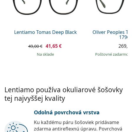
Gucci
Všetky roztoky
je onli
Všetky značky
Persol
Prada
Lentiamo Tomas Deep Black
Oliver Peoples T
1796 
Všetky značky
41,65 €
269,9
49,00 €
na sklade
Poštovné zadarmo
Lentiamo používa okuliarové šošovky
tej najvyššej kvality
Odolná povrchová vrstva
Ku každému páru šošoviek pridávame
zdarma antireflexnú úpravu. Povrchová