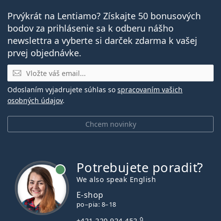
Prvýkrát na Lentiamo? Získajte 50 bonusových
bodov za prihlásenie sa k odberu nášho
newslettra a vyberte si darček zdarma k vašej
prvej objednávke.
E-mail
Odoslaním vyjadrujete súhlas so
spracovaním vašich
osobných údajov
.
Chcem novinky
Potrebujete poradiť?
je online
We also speak English
E-shop
po–pia: 8–18
+421 220 924 452