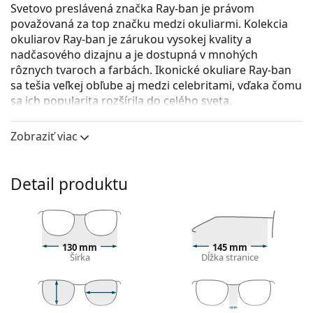
Svetovo preslávená značka Ray-ban je právom
považovaná za top značku medzi okuliarmi. Kolekcia
okuliarov Ray-ban je zárukou vysokej kvality a
nadčasového dizajnu a je dostupná v mnohých
rôznych tvaroch a farbách. Ikonické okuliare Ray-ban
sa tešia veľkej obľube aj medzi celebritami, vďaka čomu
sa ich popularita rozšírila do celého sveta.
Ray-Ban Hawkeye 0RX5398 2034 48
sú unisex
Zobraziť viac
dioptrické okuliare.
Pozrite sa, ako vyzeráte v týchto okuliaroch pomocou
funkcie virtuálnej skúšky.
Detail produktu
Okuliarové rámy
Čierna farba rámov skvele ladí so studeným
odtieňom pleti a so svetlohnedými, čiernymi alebo
130 mm
145 mm
svetlými blond vlasmi.
Šírka
Dĺžka stranice
Štvorcové rámy sú ideálnou voľbou, ak máte
okrúhly, oválny alebo trojuholníkový typ tváre.
Rám okuliarov je vyrobený z veľmi kvalitného plastu,