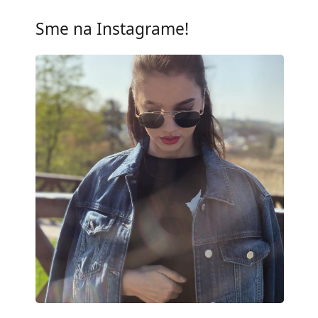
UV filter 400:
Áno
Sme na Instagrame!
Rám
Tvar rámu:
Štvorcové
Farba rámov:
Sivá
Materiál rámov:
Plast
Veľkosť:
S
Šírka:
121 mm
Dĺžka stranice:
130 mm
Šírka mostíka:
16 mm
Hmotnosť:
45 g
Nastaviteľné sedielka:
Nie
Príslušenstvo
Puzdro:
Nie