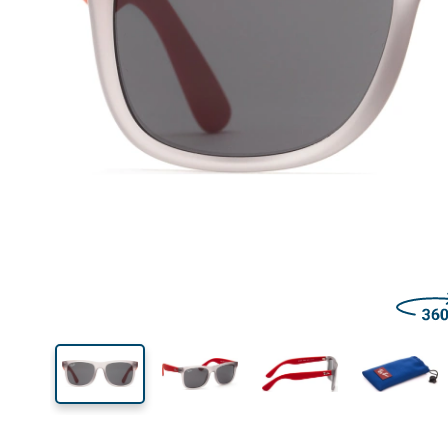
Šírka
Šírk
očnic
39 mm
48 mm
Výška očnice
Šírka očnice