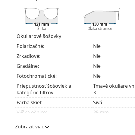
Okuliare s UV 400 poskytujú 100 % ochranu pred 
obsahujú slnečný filter kategórie 3 (priepustnosť 
intenzívne slnečné žiarenie na pláži alebo v meste
Preskúmajte celú ponuku
slnečných okuliarov
a obja
121 mm
130 mm
Šírka
Dĺžka stranice
Okuliarové šošovky
Polarizačné:
Nie
Zrkadlové:
Nie
Gradálne:
Nie
Fotochromatické:
Nie
Priepustnosť šošoviek a
Tmavé okuliare vho
kategórie filtrov:
3
Farba skiel:
Sivá
Výška očnice:
39 mm
Šírka očnice:
48 mm
Zobraziť viac
Materiál skiel:
Plast