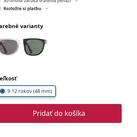
30-dňová záruka vrátenia peňazí
Rozložte si platbu
arebné varianty
voľte parametre
eľkosť
9-12 rokov (48 mm)
Pridať do košíka