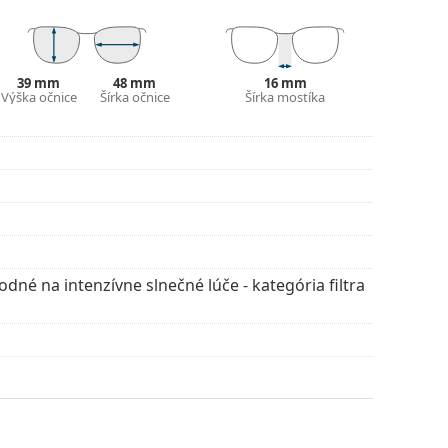
škodlivým slnečným žiarením. Šošovky okuliarov
svetla 8 – 18%) – tmavý filter vhodný pre
.
vte štýlové rámy od obľúbených značiek.
39 mm
48 mm
16 mm
Výška očnice
Šírka očnice
Šírka mostíka
dné na intenzívne slnečné lúče - kategória filtra