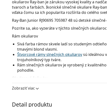
okuliarov Ray-ban je zárukou vysokej kvality a nad
tvaroch a farbách. Ikonické slnečné okuliare Ray-ban 
vďaka čomu sa ich popularita rozšírila do celého svet
Ray-Ban Junior RJ9069S 705987 48
sú detské slnečné 
Pozrite sa, ako vyzeráte v týchto slnečných okuliaro
Rám okuliarov
Sivá farba rámov skvele ladí so studeným odtieňom
tmavými blond vlasmi.
Štvorcové rámy slnečných okuliarov
sú ideálnou v
trojuholníkový typ tváre.
Rám slnečných okuliarov je vyrobený z kvalitného 
pohodlie.
Okuliarové šošovky
Sivé sklá okuliarov zmierňujú intenzitu svetla a s
Zobraziť viac
neskresľujú farby.
Okuliarové šošovky týchto slnečných okuliarov s
výhodami sú nízka hmotnosť a odolnosť proti pra
Detail produktu