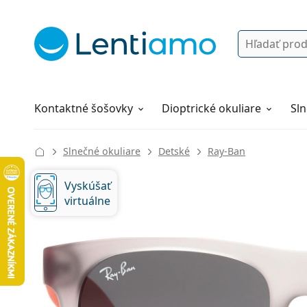
Vyhľadávanie
Prihlásenie
Navigácia webu
Roztoky
Všetko o nákupe
Kontaktné šošovky
Dioptrické okuliare
Sln
Slnečné okuliare
Detské
Ray-Ban
Vyskúšať
virtuálne
121 mm