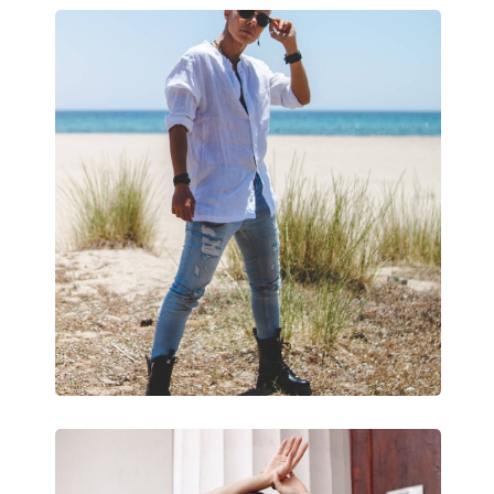
Čistiaca handrička:
Nie
Ostatné
Typ:
Detské
Kategória:
Slnečné okuliare
Značka:
Ray-Ban
Použitie:
Móda
Kód:
RJ9069S 705987 48