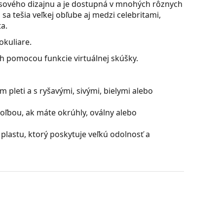
časového dizajnu a je dostupná v mnohých rôznych
sa tešia veľkej obľube aj medzi celebritami,
a.
okuliare.
ch pomocou funkcie virtuálnej skúšky.
 pleti a s ryšavými, sivými, bielymi alebo
oľbou, ak máte okrúhly, oválny alebo
plastu, ktorý poskytuje veľkú odolnosť a
ú skvelá pre oči, pretože neovplyvňujú kontrast ani
ú vyrobené z plastu, ktorého nespornými
sknutiu.