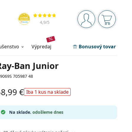
Navigačný panel
Hodnotenia
ste prihlásení
Nákupný ko
4,9
/5
lušenstvo
výpredaj
Bonusový tovar
Ray-Ban Junior
J9069S 705987 48
58,99 €
Iba 1 kus na sklade
Na sklade.
odošleme dnes