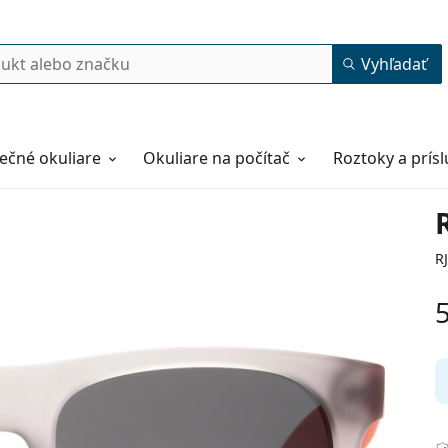
Vyhľadať
ečné okuliare
Okuliare na počítač
Roztoky a prís
R
48
16
130
130 mm