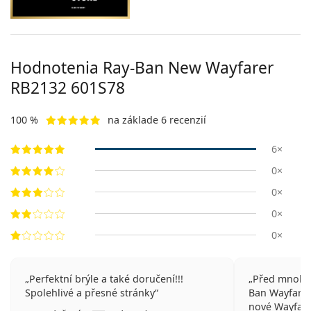
Hodnotenia Ray-Ban New Wayfarer
RB2132 601S78
100 %
na základe 6 recenzií
6×
0×
0×
0×
0×
Perfektní brýle a také doručení!!!
Před mnoha 
Spolehlivé a přesné stránky
Ban Wayfarer.
nové Wayfarer