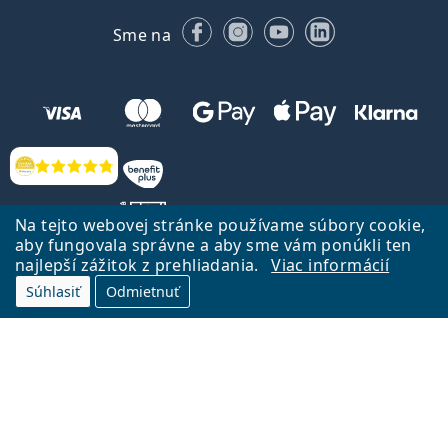
Facebooku
Instagrame
YouTube
LinkedIn
Sme na
Hodnotenia
Na tejto webovej stránke používame súbory cookie,
aby fungovala správne a aby sme vám ponúkli ten
najlepší zážitok z prehliadania.
Viac informácií
Späť na Úvodnu stránku
Prejsť hore
Súhlasiť
Odmietnuť
Lentiamo.sk vlastní a prevádzkuje spoločnosť Lentiamo s.r.o., Česká
republika
Sme tu pre Vás už 18 rokov.