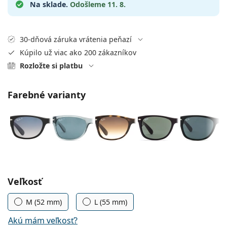
Gucci
Na sklade.
Odošleme 11. 8.
Všetky roztoky
je onli
Všetky značky
Persol
30-dňová záruka vrátenia peňazí
Prada
Kúpilo už viac ako 200 zákazníkov
Všetky značky
Rozložte si platbu
Farebné varianty
Zvoľte parametre
Veľkosť
M (52 mm)
L (55 mm)
Akú mám veľkosť?