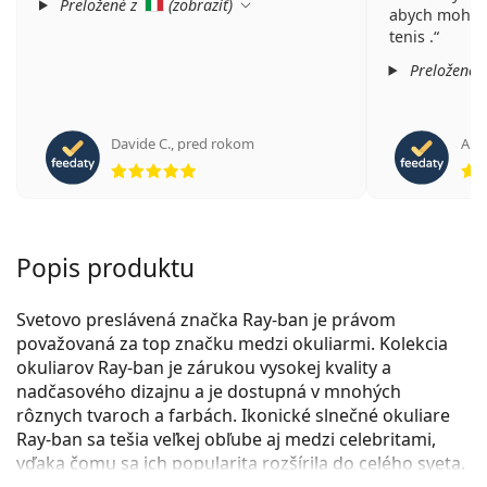
Preložené z
(
zobraziť
)
abych mohl v
tenis .
Preložené 
Davide C.
,
pred rokom
Ales
hodnotenie 5 z 5
Popis produktu
Svetovo preslávená značka Ray-ban je právom
považovaná za top značku medzi okuliarmi. Kolekcia
okuliarov Ray-ban je zárukou vysokej kvality a
nadčasového dizajnu a je dostupná v mnohých
rôznych tvaroch a farbách. Ikonické slnečné okuliare
Ray-ban sa tešia veľkej obľube aj medzi celebritami,
vďaka čomu sa ich popularita rozšírila do celého sveta.