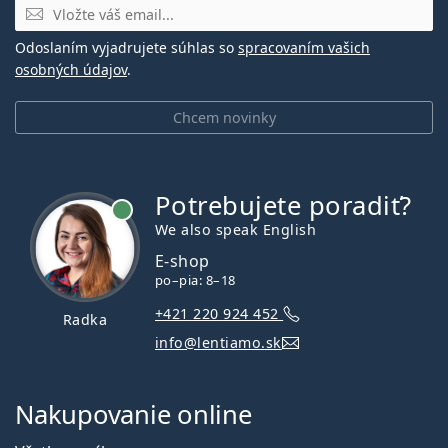
E-mail
Odoslaním vyjadrujete súhlas so
spracovaním vašich
osobných údajov
.
Chcem novinky
Potrebujete poradiť?
je online
We also speak English
E-shop
po–pia: 8–18
+421 220 924 452
Radka
info@lentiamo.sk
Nakupovanie online