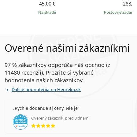
45,00 €
288,9
na sklade
Poštovné zadar
Overené našimi zákazníkmi
97 % zákazníkov odporúča náš obchod (z
11480 recenzií). Prezrite si vybrané
hodnotenia našich zákazníkov.
Ďalšie hodnotenia na Heureka.sk
Rychle dodanue aj ceny. Nie je
Overený zákazník, pred 3 dňami
hodnotenie 5 z 5