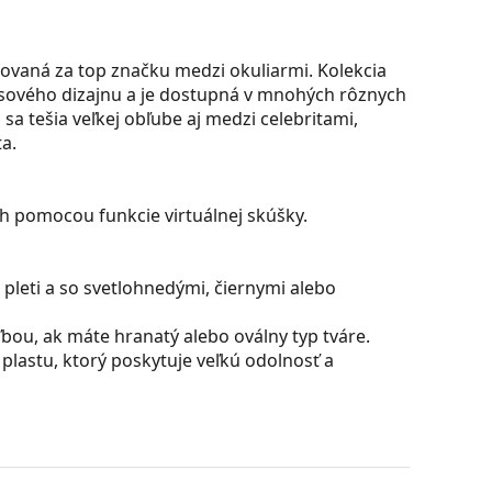
ovaná za top značku medzi okuliarmi. Kolekcia
časového dizajnu a je dostupná v mnohých rôznych
sa tešia veľkej obľube aj medzi celebritami,
a.
ch pomocou funkcie virtuálnej skúšky.
pleti a so svetlohnedými, čiernymi alebo
bou, ak máte hranatý alebo oválny typ tváre.
plastu, ktorý poskytuje veľkú odolnosť a
filtrujú odlesky a zaisťujú jasnejšie videnie.
ktorí trpia krátkozrakosťou.