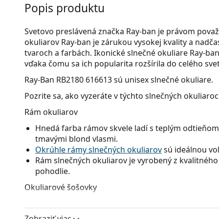
Popis produktu
Svetovo preslávená značka Ray-ban je právom považ
okuliarov Ray-ban je zárukou vysokej kvality a nad
tvaroch a farbách. Ikonické slnečné okuliare Ray-ban 
vďaka čomu sa ich popularita rozšírila do celého svet
Ray-Ban RB2180 616613
sú unisex slnečné okuliare.
Pozrite sa, ako vyzeráte v týchto slnečných okuliaro
Rám okuliarov
Hnedá farba rámov skvele ladí s teplým odtieňom 
tmavými blond vlasmi.
Okrúhle rámy slnečných okuliarov
sú ideálnou voľ
Rám slnečných okuliarov je vyrobený z kvalitného 
pohodlie.
Okuliarové šošovky
Hnedé sklá okuliarov mierne blokujú modré svetlo, 
Majú všestranné použitie a sú odporúčané ľuďom, 
Zobraziť viac