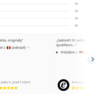
0×
0×
0×
0×
lita, originály
J'adore!!! Et nettement moins 
qu'ailleurs...
né z
(
zobraziť
)
Preložené z
(
zobraziť
)
Laslau P.
,
pred 2 rokmi
Anonym
,
pred 3 rokmi
hodnotenie 5 z 5
hodnoten