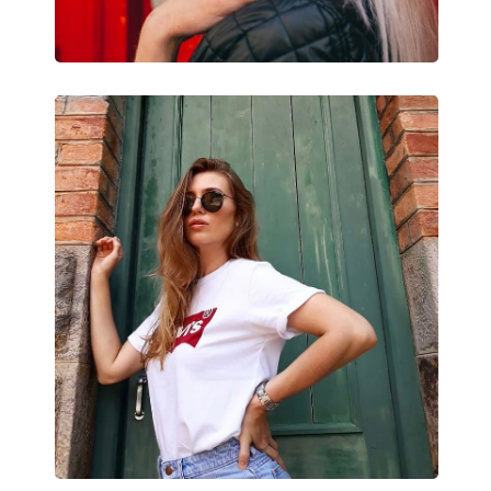
Príslušenstvo
Puzdro:
Áno
Čistiaca handrička:
Áno
Ostatné
Typ:
Unisex
Kategória:
Slnečné okuliare
Značka:
Ray-Ban
Použitie:
Móda
Kód:
RB2180 616613 49
Dostupné s dioptrickými
Nie
šošovkami: