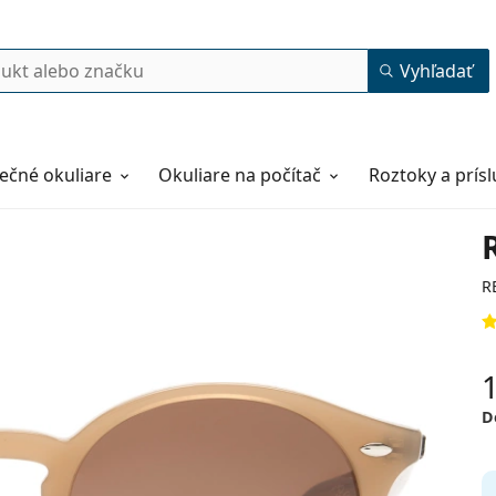
Vyhľadať
ečné okuliare
Okuliare na počítač
Roztoky a prís
R
D
49
21
145
145 mm