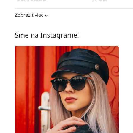
Výška očnice:
45 mm
Šírka očnice:
49 mm
Zobraziť viac
Materiál skiel:
Plast
UV filter 400:
Áno
Sme na Instagrame!
Rám
Tvar rámu:
Okrúhle
Farba rámov:
Hnedá
Materiál rámov:
Plast
Veľkosť:
S
Šírka:
130 mm
Dĺžka stranice:
145 mm
Šírka mostíka:
21 mm
Hmotnosť:
115 g
Nastaviteľné sedielka:
Nie