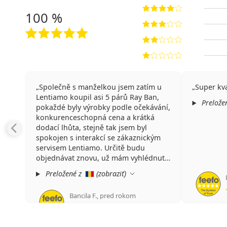
100 %
Společně s manželkou jsem zatím u
Super kva
Lentiamo koupil asi 5 párů Ray Ban,
Prelože
pokaždé byly výrobky podle očekávání,
konkurenceschopná cena a krátká
dodací lhůta, stejně tak jsem byl
spokojen s interakcí se zákaznickým
servisem Lentiamo. Určitě budu
objednávat znovu, už mám vyhlédnuté
další dva páry RB :) Co bych mohl
Preložené z
(
zobraziť
)
doporučit, větší výběr velikostí/čísel,
zejména větší velikosti 54/58 atd.
Bancila F.
,
pred rokom
hodnotenie 5 z 5