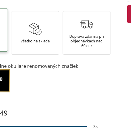
Doprava zdarma pri
Všetko na sklade
objednávkach nad
60 eur
ne okuliare renomovaných značiek.
 49
3×