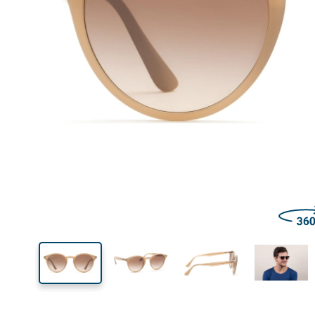
Šírka
Šírk
očnic
45 mm
49 mm
Výška očnice
Šírka očnice