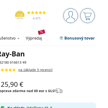
Navigačný panel
Hodnotenia
ste prihlásení
Nákupný ko
4,9
/5
lušenstvo
výpredaj
Bonusový tovar
Ray-Ban
B2180 616613 49
na základe 3 recenzií
125,90 €
oprava zdarma nad 60 eur s GLS!
Na sklade.
Odošleme 10. 8.