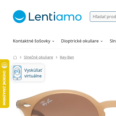
Vyhľadávanie
Prihlásenie
Navigácia webu
Roztoky
Všetko o nákupe
Kontaktné šošovky
Dioptrické okuliare
Sln
Slnečné okuliare
Ray-Ban
Vyskúšať
virtuálne
130 mm