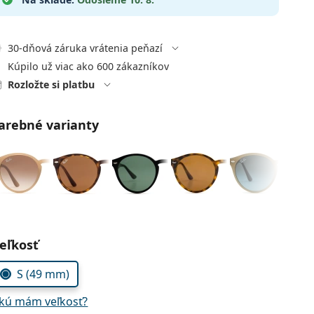
30-dňová záruka vrátenia peňazí
Kúpilo už viac ako 600 zákazníkov
Rozložte si platbu
arebné varianty
voľte parametre
eľkosť
S (49 mm)
kú mám veľkosť?