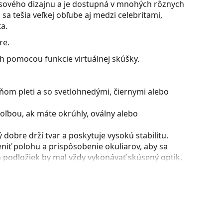
časového dizajnu a je dostupná v mnohých rôznych
sa tešia veľkej obľube aj medzi celebritami,
a.
re.
ch pomocou funkcie virtuálnej skúšky.
ňom pleti a so svetlohnedými, čiernymi alebo
oľbou, ak máte okrúhly, oválny alebo
dobre drží tvar a poskytuje vysokú stabilitu.
iť polohu a prispôsobenie okuliarov, aby sa
 podložiek by mal vždy vykonávať skúsený optik,
ú skvelá pre oči, pretože neovplyvňujú kontrast ani