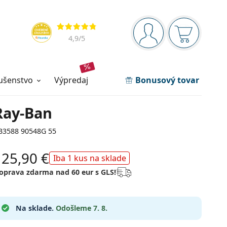
Navigačný panel
Hodnotenia
ste prihlásení
Nákupný ko
4,9
/5
lušenstvo
výpredaj
Bonusový tovar
Ray-Ban
B3588 90548G 55
125,90 €
Iba 1 kus na sklade
oprava zdarma nad 60 eur s GLS!
Na sklade.
Odošleme 7. 8.