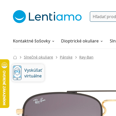
Vyhľadávanie
Prihlásenie
Navigácia webu
Roztoky
Všetko o nákupe
Kontaktné šošovky
Dioptrické okuliare
Sln
Slnečné okuliare
Pánske
Ray-Ban
Vyskúšať
virtuálne
130 mm