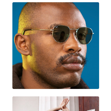
Čistiaca handrička:
Áno
Ostatné
Typ:
Pánske
Kategória:
Slnečné okuliare
Značka:
Ray-Ban
Použitie:
Móda
Kód:
RB3588 90548G 55
Dostupné s dioptrickými
Nie
šošovkami: