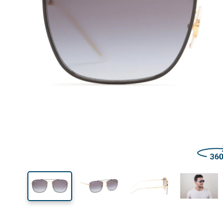
Šírka
Šírk
očnic
45 mm
55 mm
Výška očnice
Šírka očnice