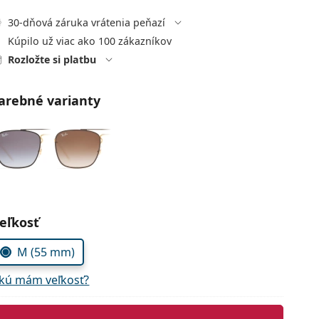
30-dňová záruka vrátenia peňazí
Kúpilo už viac ako 100 zákazníkov
Rozložte si platbu
arebné varianty
voľte parametre
eľkosť
M (55 mm)
kú mám veľkosť?