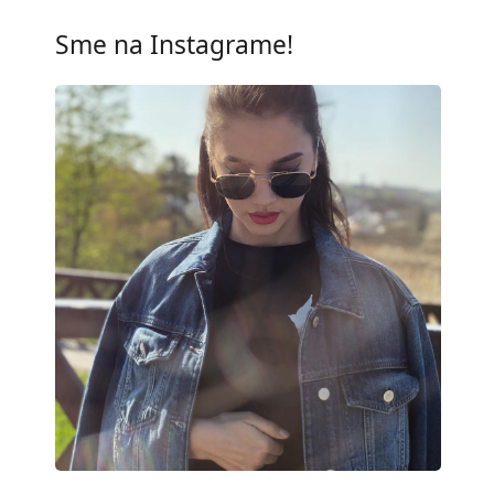
UV filter 400:
Áno
Sme na Instagrame!
Rám
Tvar rámu:
Štvorcové
Farba rámov:
Čierna
Materiál rámov:
Kov
Veľkosť:
M
Šírka:
130 mm
Dĺžka stranice:
140 mm
Šírka mostíka:
19 mm
Hmotnosť:
105 g
Nastaviteľné sedielka:
Áno
Príslušenstvo
Puzdro:
Áno