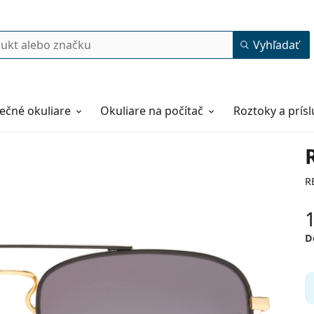
Vyhľadať
ečné okuliare
Okuliare na počítač
Roztoky a prís
R
D
55
19
140
140 mm