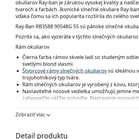
okuliarov Ray-ban je zárukou vysokej kvality a nad
tvaroch a farbách. Ikonické slnečné okuliare Ray-ban 
vďaka čomu sa ich popularita rozšírila do celého svet
Ray-Ban RB3588 90548G 55
sú pánske slnečné okulia
Pozrite sa, ako vyzeráte v týchto slnečných okuliaro
Rám okuliarov
Čierna farba rámov skvele ladí so studeným odtie
svetlými blond vlasmi.
Štvorcové rámy slnečných okuliarov
sú ideálnou v
trojuholníkový typ tváre.
Rám slnečných okuliarov je vyrobený z kovu, ktorý 
Nastaviteľné nosové sedielka umožňujú jemne men
zabezpečilo väčšie pohodlie. Nastavenie nosových
aby sa predišlo ich poškodeniu alebo zlomeniu.
Zobraziť viac
Okuliarové šošovky
Sivé sklá okuliarov zmierňujú intenzitu svetla a s
neskresľujú farby.
Detail produktu