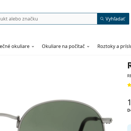
Vyhľadať
ečné okuliare
Okuliare na počítač
Roztoky a prís
R
D
50
21
145
145 mm