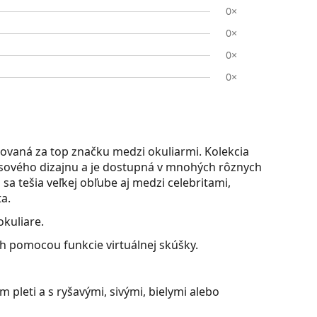
0×
0×
0×
0×
ovaná za top značku medzi okuliarmi. Kolekcia
časového dizajnu a je dostupná v mnohých rôznych
sa tešia veľkej obľube aj medzi celebritami,
a.
okuliare.
ch pomocou funkcie virtuálnej skúšky.
 pleti a s ryšavými, sivými, bielymi alebo