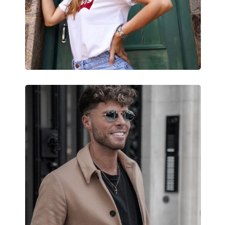
Dostupné s dioptrickými
Nie
šošovkami: