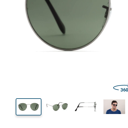
Šírka
Šírk
očnic
47 mm
50 mm
Výška očnice
Šírka očnice