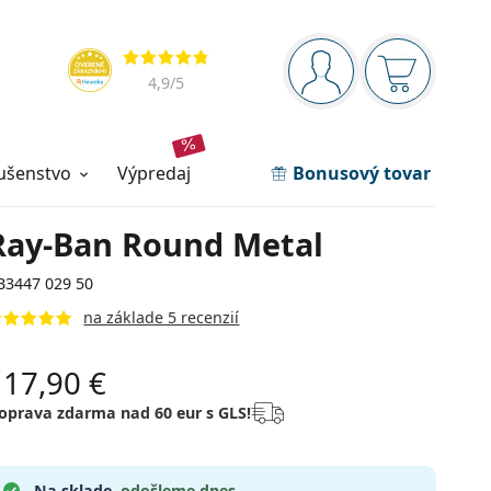
Navigačný panel
Hodnotenia
ste prihlásení
Nákupný ko
4,9
/5
lušenstvo
výpredaj
Bonusový tovar
Ray-Ban Round Metal
B3447 029 50
na základe 5 recenzií
117,90 €
oprava zdarma nad 60 eur s GLS!
Na sklade.
odošleme dnes