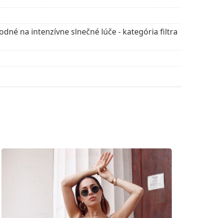
lné vrecko.
vte štýlové rámy od obľúbených značiek.
dné na intenzívne slnečné lúče - kategória filtra