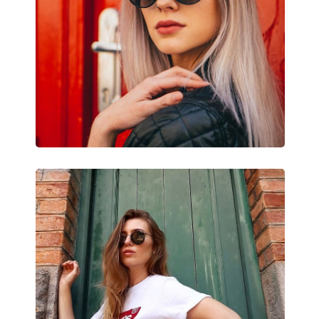
Šírka:
130 mm
Dĺžka stranice:
145 mm
Šírka mostíka:
21 mm
Hmotnosť:
45 g
Nastaviteľné sedielka:
Áno
Príslušenstvo
Puzdro:
Áno
Čistiaca handrička:
Áno
Ostatné
Typ:
Unisex
Kategória:
Slnečné okuliare
Značka:
Ray-Ban
Použitie:
Móda
Kód:
RB3447 029 50