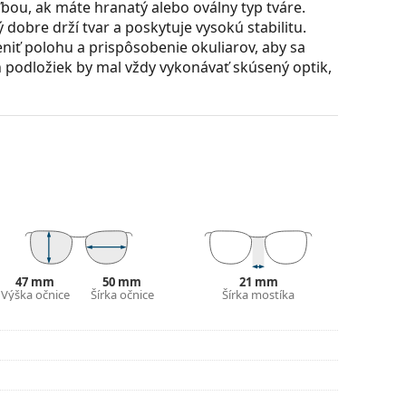
bou, ak máte hranatý alebo oválny typ tváre.
dobre drží tvar a poskytuje vysokú stabilitu.
iť polohu a prispôsobenie okuliarov, aby sa
 podložiek by mal vždy vykonávať skúsený optik,
 sú skvelá pre oči, pretože neovplyvňujú kontrast
 vyrobené z kvalitného minerálneho skla,
ť proti poškriabaniu. Minerálne sklo tiež
dzi ostatnými materiálmi používanými pri výrobe
škodlivým slnečným žiarením. Šošovky okuliarov
47 mm
50 mm
21 mm
svetla 8 – 18%) – tmavý filter vhodný pre
Výška očnice
Šírka očnice
Šírka mostíka
.
puzdra a jeho vyhotovenie sa môžu líšiť.
 čistenie a starostlivosť o okuliare. Niektoré