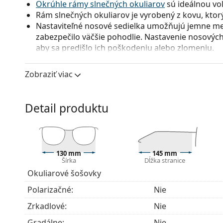
Okrúhle rámy slnečných okuliarov
sú ideálnou voľ
Rám slnečných okuliarov je vyrobený z kovu, ktorý 
Nastaviteľné nosové sedielka umožňujú jemne men
zabezpečilo väčšie pohodlie. Nastavenie nosových
aby sa predišlo ich poškodeniu alebo zlomeniu.
Okuliarové šošovky
Zobraziť viac
Zelené sklá okuliarov zmierňujú intenzitu svetla a
ani neskresľujú farby.
Okuliarové šošovky týchto slnečných okuliarov sú
Detail produktu
ktorého nespornou výhodou je mimoriadna odolnos
vyniká najlepšími zobrazovacími vlastnosťami me
okuliarových šošoviek.
Okuliare s UV 400 poskytujú 100 % ochranu pred 
130 mm
145 mm
obsahujú slnečný filter kategórie 3 (priepustnosť 
Šírka
Dĺžka stranice
intenzívne slnečné žiarenie na pláži alebo v meste
Okuliarové šošovky
Príslušenstvo
Polarizačné:
Nie
Okuliare dodávame s originálnym puzdrom. Farba 
Zrkadlové:
Nie
Handrička, ktorá je súčasťou balenia, je ideálna na
Gradálne:
Nie