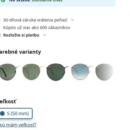
30-dňová záruka vrátenia peňazí
Kúpilo už viac ako 600 zákazníkov
Rozložte si platbu
arebné varianty
voľte parametre
eľkosť
S (50 mm)
kú mám veľkosť?