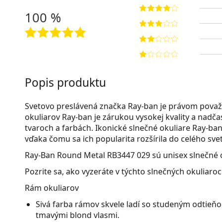
100 %
Popis produktu
Svetovo preslávená značka Ray-ban je právom považ
okuliarov Ray-ban je zárukou vysokej kvality a nad
tvaroch a farbách. Ikonické slnečné okuliare Ray-ban 
vďaka čomu sa ich popularita rozšírila do celého svet
Ray-Ban Round Metal RB3447 029
sú unisex slnečné 
Pozrite sa, ako vyzeráte v týchto slnečných okuliaro
Rám okuliarov
Sivá farba rámov skvele ladí so studeným odtieňom
tmavými blond vlasmi.