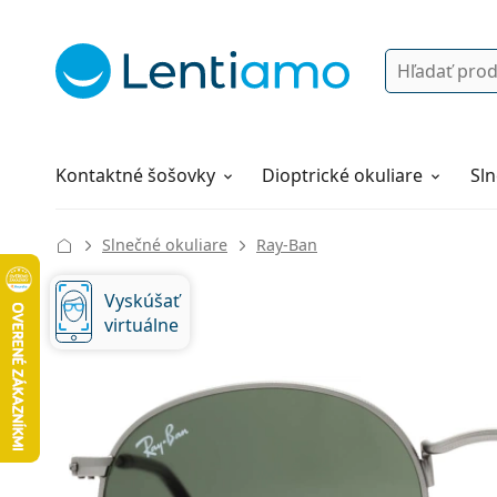
Vyhľadávanie
Prihlásenie
Navigácia webu
Roztoky
Všetko o nákupe
Kontaktné šošovky
Dioptrické okuliare
Sln
Slnečné okuliare
Ray-Ban
Vyskúšať
virtuálne
130 mm