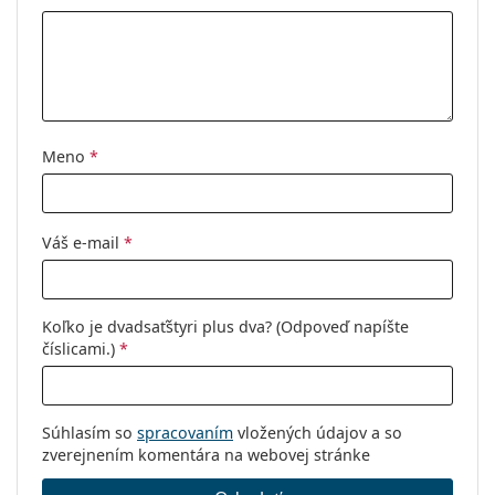
handrička:
Ostatné
Typ:
Unisex
Kategória:
Dioptrické okuliare
Meno
*
Značka:
Ray-Ban
Kód:
0RX5395 8173 51
Váš e-mail
*
Koľko je dvadsaťštyri plus dva? (Odpoveď napíšte
číslicami.)
*
Súhlasím so
spracovaním
vložených údajov a so
zverejnením komentára na webovej stránke