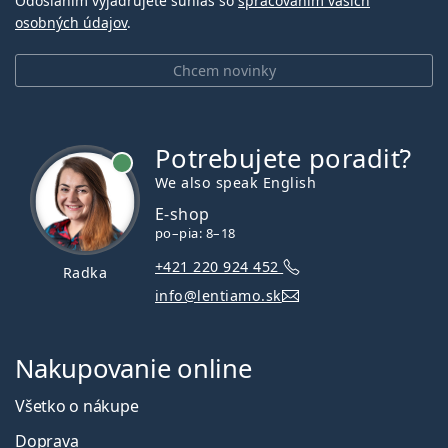
Odoslaním vyjadrujete súhlas so
spracovaním vašich
osobných údajov
.
Chcem novinky
Potrebujete poradiť?
je online
We also speak English
E-shop
po–pia: 8–18
+421 220 924 452
Radka
info@lentiamo.sk
Nakupovanie online
Všetko o nákupe
Doprava