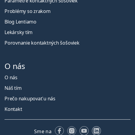
Parametre kontaktných šošoviek
Problémy so zrakom
Blog Lentiamo
Lekársky tím
Porovnanie kontaktných šošoviek
O nás
O nás
Náš tím
Prečo nakupovať u nás
Kontakt
Facebooku
Instagrame
YouTube
LinkedIn
Sme na