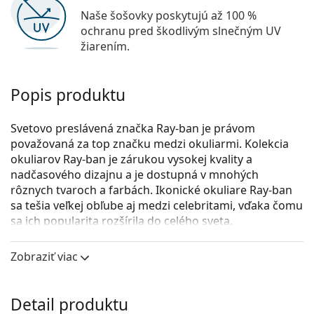
Naše šošovky poskytujú až 100 %
ochranu pred škodlivým slnečným UV
žiarením.
Popis produktu
Svetovo preslávená značka Ray-ban je právom
považovaná za top značku medzi okuliarmi. Kolekcia
okuliarov Ray-ban je zárukou vysokej kvality a
nadčasového dizajnu a je dostupná v mnohých
rôznych tvaroch a farbách. Ikonické okuliare Ray-ban
sa tešia veľkej obľube aj medzi celebritami, vďaka čomu
sa ich popularita rozšírila do celého sveta.
Ray-Ban Thalia 0RX5395 8173 51
sú unisex dioptrické
Zobraziť viac
okuliare.
Pozrite sa, ako vyzeráte v týchto okuliaroch pomocou
funkcie virtuálnej skúšky.
Detail produktu