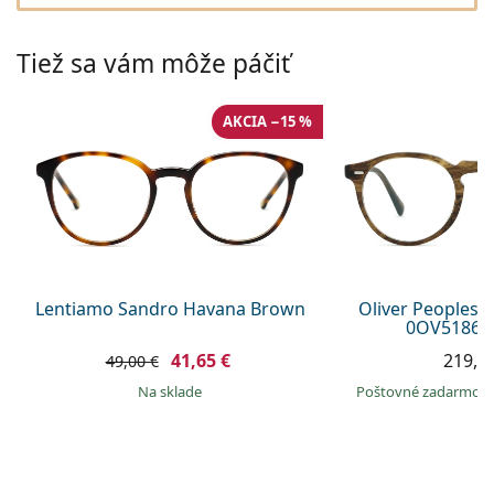
Gucci
Všetky roztoky
je onli
Všetky značky
Persol
Tiež sa vám môže páčiť
Prada
AKCIA −15 %
Všetky značky
Lentiamo Sandro Havana Brown
Oliver Peoples 
0OV5186 1
41,65 €
219,9
49,00 €
na sklade
Poštovné zadarmo