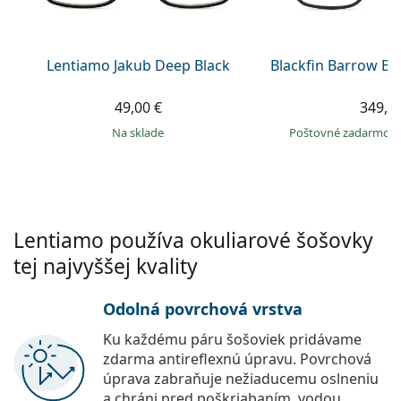
Persol
Prada
Lentiamo Jakub Deep Black
Blackfin Barrow BF
Všetky značky
49,00 €
349,9
na sklade
Poštovné zadarmo
Lentiamo používa okuliarové šošovky
tej najvyššej kvality
Odolná povrchová vrstva
Ku každému páru šošoviek pridávame
zdarma antireflexnú úpravu. Povrchová
úprava zabraňuje nežiaducemu oslneniu
a chráni pred poškriabaním, vodou,