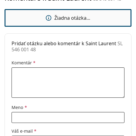
sedielka:
Flexi pánt:
Nie
Žiadna otázka...
Slnečný klip:
Nie
Príslušenstvo
Pridať otázku alebo komentár k Saint Laurent
SL
Puzdro:
Áno
546 001 48
Čistiaca
Áno
handrička:
Komentár
*
Ostatné
Typ:
Unisex
Kategória:
Dioptrické okuliare
Značka:
Saint Laurent
Meno
*
Kód:
SL 546 001 48
Váš e-mail
*