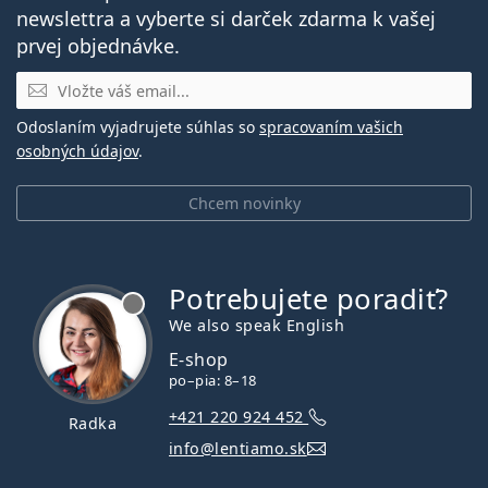
newslettra a vyberte si darček zdarma k vašej
prvej objednávke.
E-mail
Odoslaním vyjadrujete súhlas so
spracovaním vašich
osobných údajov
.
Chcem novinky
Potrebujete poradiť?
je offline
We also speak English
E-shop
po–pia: 8–18
+421 220 924 452
Radka
info@lentiamo.sk