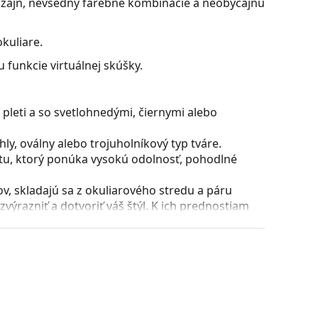
dizajn, nevšedný farebné kombinácie a neobyčajnú
kuliare.
 funkcie virtuálnej skúšky.
pleti a so svetlohnedými, čiernymi alebo
y, oválny alebo trojuholníkový typ tváre.
stu, ktorý ponúka vysokú odolnosť, pohodlné
, skladajú sa z okuliarového stredu a páru
razniť a dotvoriť váš štýl. K ich prednostiam
uliarových šošoviek a predovšetkým ich ochrana
všetky typy okuliarových šošoviek, vrátane tých
puzdra a jeho vyhotovenie sa môžu líšiť.
 čistenie a starostlivosť o okuliare. Niektoré