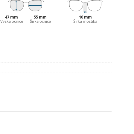
lné vrecko.
ajte pokyny.
47 mm
55 mm
16 mm
Výška očnice
Šírka očnice
Šírka mostíka