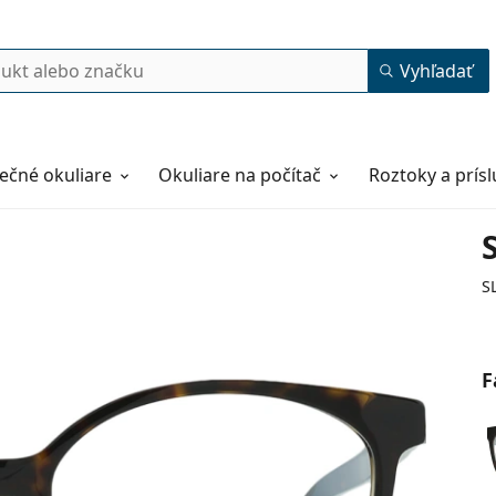
Vyhľadať
ečné okuliare
Okuliare na počítač
Roztoky a prís
S
F
55
16
145
145 mm