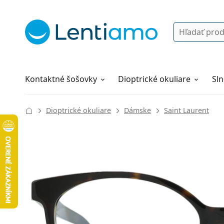
Vyhľadávanie
Prihlásenie
Navigácia webu
Roztoky
Všetko o nákupe
Kontaktné šošovky
Dioptrické okuliare
Sln
Dioptrické okuliare
Dámske
Saint Laurent
136 mm