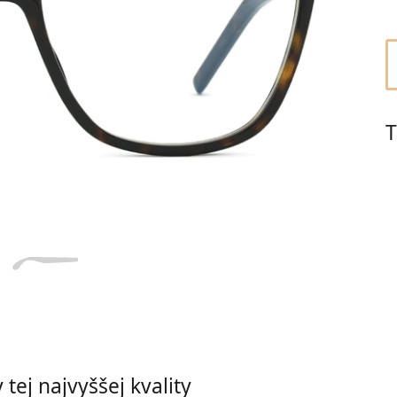
Dĺžka stranice
a
Šírka
Dĺžka
e
mostíka
stranice
16 mm
Šírka mostíka
T
tej najvyššej kvality