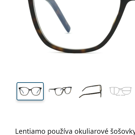
Šírka
Šírk
očnic
47 mm
55 mm
Výška očnice
Šírka očnice
Lentiamo používa okuliarové šošovky 