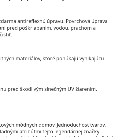
darma antireflexnú úpravu. Povrchová úprava
áni pred poškriabaním, vodou, prachom a
istiť.
itných materiálov, ktoré ponúkajú vynikajúcu
anu pred škodlivým slnečným UV žiarením.
vetových módnych domov. Jednoduchosť tvarov,
základnými atribútmi tejto legendárnej značky.