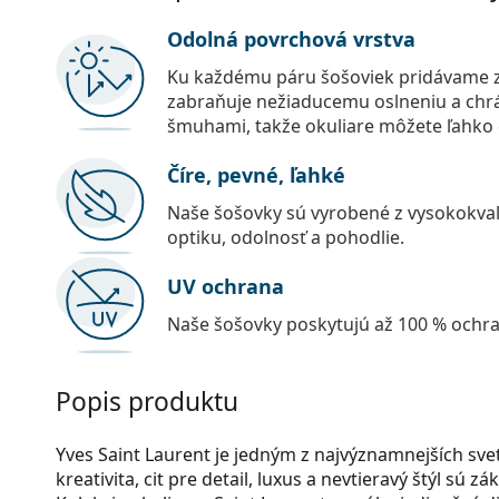
Odolná povrchová vrstva
Ku každému páru šošoviek pridávame z
zabraňuje nežiaducemu oslneniu a chr
šmuhami, takže okuliare môžete ľahko č
Číre, pevné, ľahké
Naše šošovky sú vyrobené z vysokokval
optiku, odolnosť a pohodlie.
UV ochrana
Naše šošovky poskytujú až 100 % ochr
Popis produktu
Yves Saint Laurent je jedným z najvýznamnejších s
kreativita, cit pre detail, luxus a nevtieravý štýl sú 