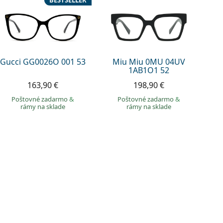
BESTSELLER
Gucci GG0026O 001 53
Miu Miu 0MU 04UV
1AB1O1 52
163,90 €
198,90 €
Poštovné zadarmo
&
Poštovné zadarmo
&
rámy na sklade
rámy na sklade