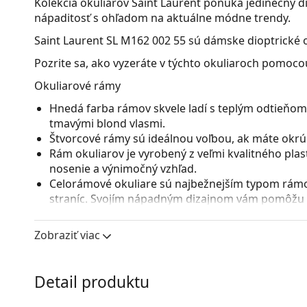
Kolekcia okuliarov Saint Laurent ponúka jedinečný 
nápaditosť s ohľadom na aktuálne módne trendy.
Saint Laurent SL M162 002 55
sú dámske dioptrické o
Pozrite sa, ako vyzeráte v týchto okuliaroch pomocou
Okuliarové rámy
Hnedá farba rámov skvele ladí s teplým odtieňom 
tmavými blond vlasmi.
Štvorcové rámy sú ideálnou voľbou, ak máte okrúhl
Rám okuliarov je vyrobený z veľmi kvalitného pla
nosenie a výnimočný vzhľad.
Celorámové okuliare sú najbežnejším typom rámov
straníc. Svojím nápadným dizajnom vám pomôžu zvý
patrí pevnosť, odolnosť, spoľahlivé uchytenie ok
pred poškodením. Tento druh rámu je vhodný pre 
Zobraziť viac
s vyššou optickou mohutnosťou.
Príslušenstvo
Detail produktu
Okuliare dodávame s originálnym puzdrom. Farba 
Handrička, ktorá je súčasťou balenia, je ideálna na