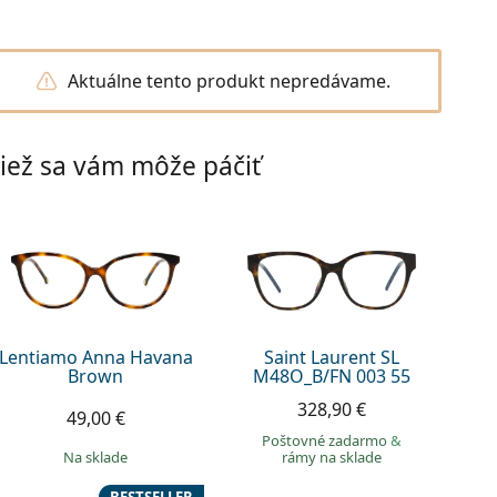
Aktuálne tento produkt nepredávame.
iež sa vám môže páčiť
Lentiamo Anna Havana
Saint Laurent SL
Brown
M48O_B/FN 003 55
328,90 €
49,00 €
Poštovné zadarmo
&
na sklade
rámy na sklade