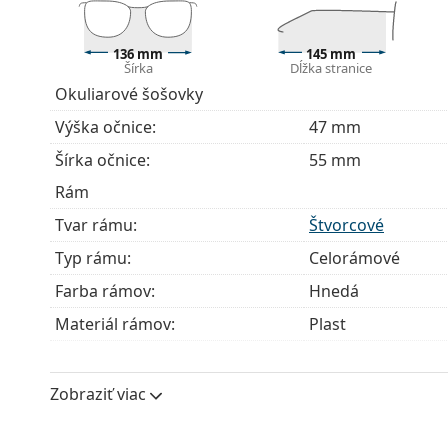
modely môžu namiesto handričky obsahovať texti
Ide o zdravotnícku pomôcku. Pred použitím si prečít
136 mm
145 mm
Šírka
Dĺžka stranice
Okuliarové šošovky
Výška očnice:
47 mm
Šírka očnice:
55 mm
Rám
Tvar rámu:
Štvorcové
Typ rámu:
Celorámové
Farba rámov:
Hnedá
Materiál rámov:
Plast
Veľkosť:
M
Šírka:
136 mm
Zobraziť viac
Dĺžka stranice:
145 mm