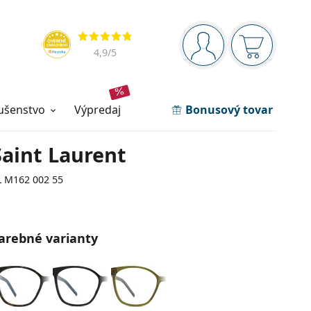
Navigačný panel
Hodnotenia
ste prihlásení
Nákupný ko
4,9
/5
lušenstvo
výpredaj
Bonusový tovar
Saint Laurent
L M162 002 55
arebné varianty