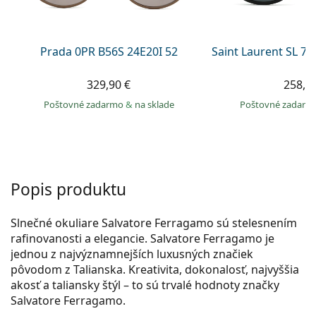
Persol
Prada
Prada 0PR B56S 24E20I 52
Saint Laurent SL 7
Všetky značky
329,90 €
258,9
Poštovné zadarmo
&
na sklade
Poštovné zadar
Popis produktu
Slnečné okuliare Salvatore Ferragamo sú stelesnením
rafinovanosti a elegancie. Salvatore Ferragamo je
jednou z najvýznamnejších luxusných značiek
pôvodom z Talianska. Kreativita, dokonalosť, najvyššia
akosť a taliansky štýl – to sú trvalé hodnoty značky
Salvatore Ferragamo.