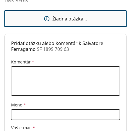
189S 709 63
Použitie:
Móda
Kód:
SF 189S 709 63
Žiadna otázka...
Pridať otázku alebo komentár k Salvatore
Ferragamo
SF 189S 709 63
Komentár
*
Meno
*
Váš e-mail
*