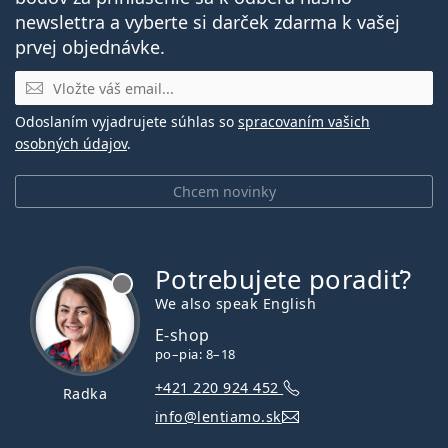
newslettra a vyberte si darček zdarma k vašej
prvej objednávke.
E-mail
Odoslaním vyjadrujete súhlas so
spracovaním vašich
osobných údajov
.
Chcem novinky
Potrebujete poradiť?
je offline
We also speak English
E-shop
po–pia: 8–18
+421 220 924 452
Radka
info@lentiamo.sk