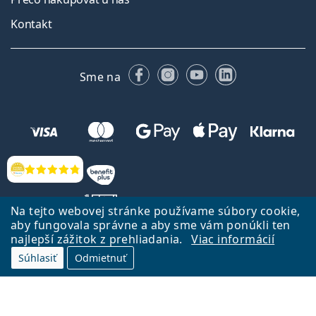
Kontakt
Facebooku
Instagrame
YouTube
LinkedIn
Sme na
Hodnotenia
Na tejto webovej stránke používame súbory cookie,
aby fungovala správne a aby sme vám ponúkli ten
najlepší zážitok z prehliadania.
Viac informácií
Späť na Úvodnu stránku
Prejsť hore
Súhlasiť
Odmietnuť
Lentiamo.sk vlastní a prevádzkuje spoločnosť Lentiamo s.r.o., Česká
republika
Sme tu pre Vás už 18 rokov.