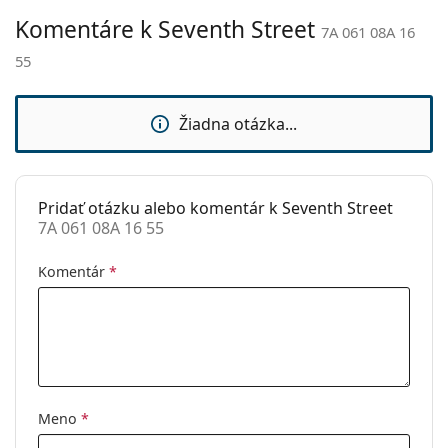
Komentáre k Seventh Street
Nastaviteľné
Nie
7A 061 08A 16
sedielka:
55
Príslušenstvo
Puzdro:
Áno
Žiadna otázka...
Čistiaca
Nie
handrička:
Ostatné
Pridať otázku alebo komentár k Seventh Street
7A 061 08A 16 55
Typ:
Pánske
Kategória:
Dioptrické okuliare
Komentár
*
Značka:
Seventh Street
Kód:
7A 061 08A 16 55
Meno
*