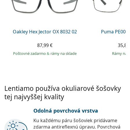
Gucci
Všetky roztoky
je onli
Všetky značky
Persol
Prada
Oakley Hex Jector OX 8032 02
Puma PE0027
Všetky značky
87,99 €
35,89
Poštovné zadarmo
&
rámy na sklade
rámy na 
Lentiamo používa okuliarové šošovky
tej najvyššej kvality
Odolná povrchová vrstva
Ku každému páru šošoviek pridávame
zdarma antireflexnú úpravu. Povrchová