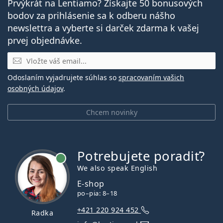
Prvýkrát na Lentiamo? Získajte 50 bonusových
bodov za prihlásenie sa k odberu nášho
newslettra a vyberte si darček zdarma k vašej
prvej objednávke.
E-mail
Odoslaním vyjadrujete súhlas so
spracovaním vašich
osobných údajov
.
Chcem novinky
Potrebujete poradiť?
je online
We also speak English
E-shop
po–pia: 8–18
+421 220 924 452
Radka