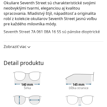
Okuliare Seventh Street sú charakteristické svojimi
neobvyklými tvarmi, eleganciou aj kvalitou
spracovania. Mladistvý štýl, nápaditosť a originalita
robí z kolekcie okuliarov Seventh Street jasnú voľbu
pre každého milovníka módy.
Seventh Street 7A 061 08A 16 55
sú pánske dioptrické
okuliare.
Okuliarové rámy
Zobraziť viac
Čierna farba rámov skvele ladí so studeným
odtieňom pleti a so svetlohnedými, čiernymi alebo
Detail produktu
svetlými blond vlasmi.
Obdĺžnikové rámy sú ideálnou voľbou, ak máte
oválny alebo okrúhly typ tváre.
Rám okuliarov je vyrobený v kombinácii kovu a
plastu. Ponúka vysokú odolnosť, pevnosť a
140 mm
145 mm
Šírka
Dĺžka stranice
neobyčajný štýl.
Celorámové okuliare sú najbežnejším typom rámov,
skladajú sa z okuliarového stredu a páru straníc.
Svojím nápadným dizajnom vám pomôžu zvýrazniť