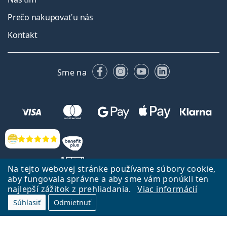
Prečo nakupovať u nás
Kontakt
Facebooku
Instagrame
YouTube
LinkedIn
Sme na
Hodnotenia
Na tejto webovej stránke používame súbory cookie,
aby fungovala správne a aby sme vám ponúkli ten
najlepší zážitok z prehliadania.
Viac informácií
Späť na Úvodnu stránku
Prejsť hore
Súhlasiť
Odmietnuť
Lentiamo.sk vlastní a prevádzkuje spoločnosť Lentiamo s.r.o., Česká
republika
Sme tu pre Vás už 18 rokov.