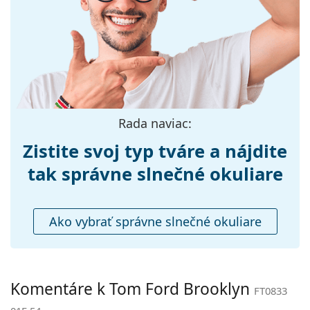
Šírka:
138 mm
Dĺžka stranice:
145 mm
Šírka mostíka:
20 mm
Hmotnosť:
325 g
Nastaviteľné
Nie
Rada naviac:
sedielka:
Zistite svoj typ tváre a nájdite
Flexi pánt:
Nie
Príslušenstvo
tak správne slnečné okuliare
Puzdro:
Áno
Čistiaca
Áno
Ako vybrať správne slnečné okuliare
handrička:
Ostatné
Typ:
Pánske
Komentáre k Tom Ford Brooklyn
FT0833
Kategória:
Slnečné okuliare