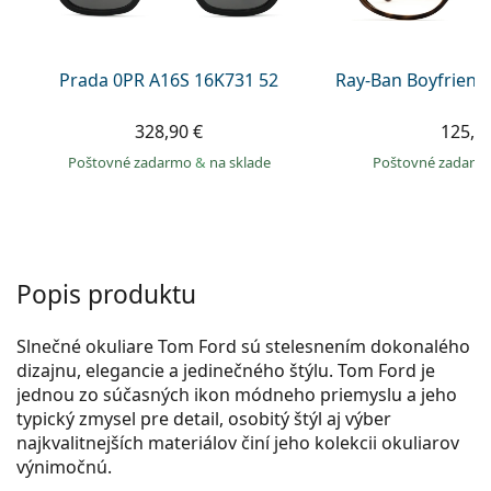
Persol
Prada
Prada 0PR A16S 16K731 52
Ray-Ban Boyfriend
Všetky značky
328,90 €
125,9
Poštovné zadarmo
&
na sklade
Poštovné zadar
Popis produktu
Slnečné okuliare Tom Ford sú stelesnením dokonalého
dizajnu, elegancie a jedinečného štýlu. Tom Ford je
jednou zo súčasných ikon módneho priemyslu a jeho
typický zmysel pre detail, osobitý štýl aj výber
najkvalitnejších materiálov činí jeho kolekcii okuliarov
výnimočnú.