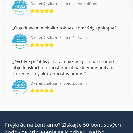
Overený zákazník, pred jedným dňom
hodnotenie 5 z 5
Objednávam niekoľko rokov a som vždy spokojná
Overený zákazník, pred 2 dňami
hodnotenie 5 z 5
Rýchly, spoľahlivý. Uvítala by som pri opakovaných
objednávkach možnosť použiť nazbierané body na
zníženie ceny ako vernostný bonus.
Overený zákazník, pred 2 dňami
hodnotenie 5 z 5
Prvýkrát na Lentiamo? Získajte 50 bonusových
bodov za prihlásenie sa k odberu nášho