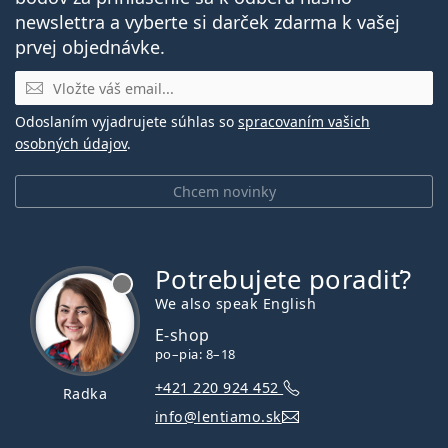
newslettra a vyberte si darček zdarma k vašej
prvej objednávke.
E-mail
Odoslaním vyjadrujete súhlas so
spracovaním vašich
osobných údajov
.
Chcem novinky
Potrebujete poradiť?
je offline
We also speak English
E-shop
po–pia: 8–18
+421 220 924 452
Radka
info@lentiamo.sk