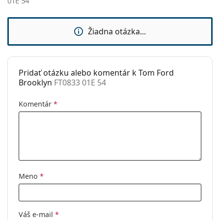
01E 54
Značka:
Tom Ford
Použitie:
Móda
Žiadna otázka...
Kód:
FT0833 01E 54
Pridať otázku alebo komentár k Tom Ford
Brooklyn
FT0833 01E 54
Komentár
*
Meno
*
Váš e-mail
*