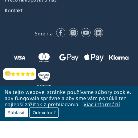
Kontakt
Facebooku
Instagrame
YouTube
LinkedIn
Sme na
Hodnotenia
Na tejto webovej stránke používame súbory cookie,
aby fungovala správne a aby sme vám ponúkli ten
najlepší zážitok z prehliadania.
Viac informácií
Späť na Úvodnu stránku
Prejsť hore
Súhlasiť
Odmietnuť
Lentiamo.sk vlastní a prevádzkuje spoločnosť Lentiamo s.r.o., Česká
republika
Sme tu pre Vás už 18 rokov.