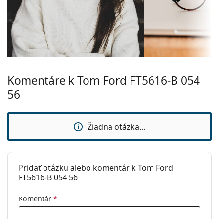
Ide o zdravotnícku pomôcku. Pred použitím si
Šírka:
130 mm
prečítajte pokyny.
Dĺžka stranice:
140 mm
Šírka mostíka:
14 mm
Hmotnosť:
300 g
Komentáre k Tom Ford FT5616-B 054
Nastaviteľné
Nie
sedielka:
56
Flexi pánt:
Nie
Príslušenstvo
Žiadna otázka...
Puzdro:
Áno
Čistiaca
Áno
handrička:
Pridať otázku alebo komentár k Tom Ford
FT5616-B 054 56
Ostatné
Typ:
Dámske
Komentár
*
Kategória:
Dioptrické okuliare