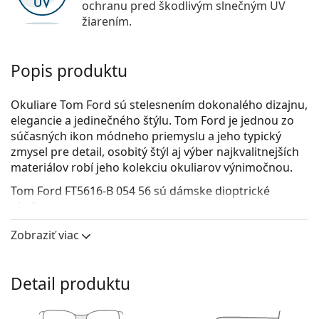
ochranu pred škodlivým slnečným UV
žiarením.
Popis produktu
Okuliare Tom Ford sú stelesnením dokonalého dizajnu,
elegancie a jedinečného štýlu. Tom Ford je jednou zo
súčasných ikon módneho priemyslu a jeho typický
zmysel pre detail, osobitý štýl aj výber najkvalitnejších
materiálov robí jeho kolekciu okuliarov výnimočnou.
Tom Ford FT5616-B 054 56
sú dámske dioptrické
okuliare.
Okuliarové rámy
Zobraziť viac
Červená farba rámov skvele ladí s teplým odtieňom
pleti a s čiernymi, sivými, bielymi alebo
Detail produktu
tmavohnedými vlasmi.
Rámy Cat Eye sú ideálnou voľbou, ak máte srdcový,
oválny alebo kosoštvorcový typ tváre.