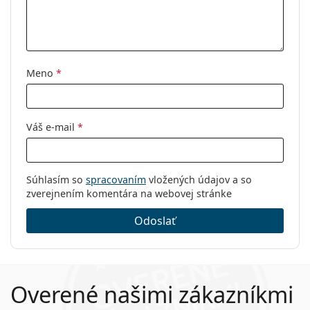
Značka:
Tom Ford
Kód:
FT5616-B/V 054 56
Meno
*
Váš e-mail
*
Súhlasím so
spracovaním
vložených údajov a so
zverejnením komentára na webovej stránke
Odoslať
Overené našimi zákazníkmi