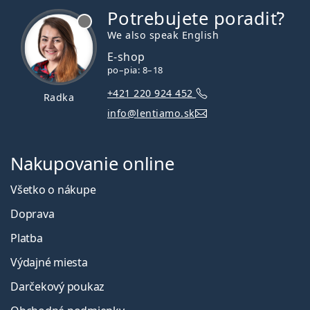
Potrebujete poradiť?
je offline
We also speak English
E-shop
po–pia: 8–18
+421 220 924 452
Radka
info@lentiamo.sk
Nakupovanie online
Všetko o nákupe
Doprava
Platba
Výdajné miesta
Darčekový poukaz