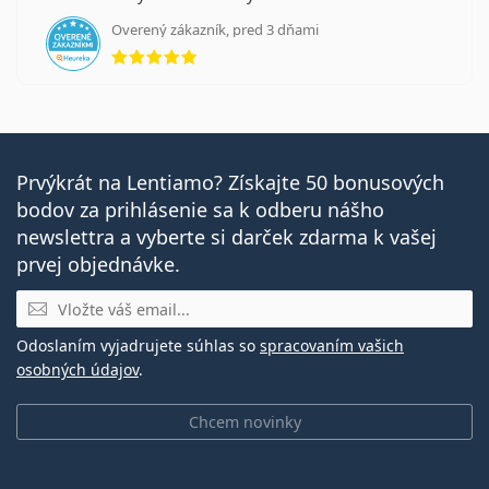
Overený zákazník, pred 3 dňami
hodnotenie 5 z 5
Prvýkrát na Lentiamo? Získajte 50 bonusových
bodov za prihlásenie sa k odberu nášho
newslettra a vyberte si darček zdarma k vašej
prvej objednávke.
E-mail
Odoslaním vyjadrujete súhlas so
spracovaním vašich
osobných údajov
.
Chcem novinky