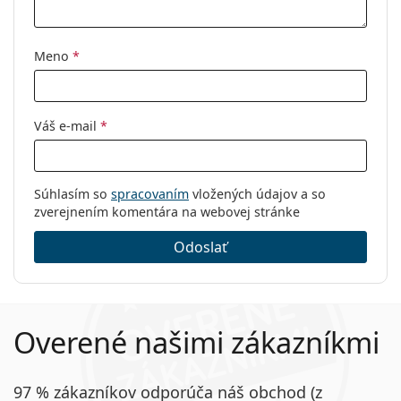
Meno
*
Váš e-mail
*
Súhlasím so
spracovaním
vložených údajov a so
zverejnením komentára na webovej stránke
Odoslať
Overené našimi zákazníkmi
97 % zákazníkov odporúča náš obchod (z