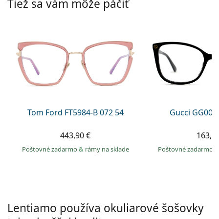
Tiež sa vám môže páčiť
Persol
Prada
Všetky značky
Tom Ford FT5984-B 072 54
Gucci GG002
443,90 €
163,9
Poštovné zadarmo
&
rámy na sklade
Poštovné zadarmo
Lentiamo používa okuliarové šošovky