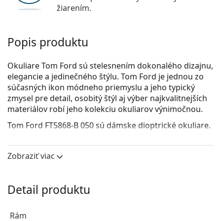
žiarením.
Popis produktu
Okuliare Tom Ford sú stelesnením dokonalého dizajnu,
elegancie a jedinečného štýlu. Tom Ford je jednou zo
súčasných ikon módneho priemyslu a jeho typický
zmysel pre detail, osobitý štýl aj výber najkvalitnejších
materiálov robí jeho kolekciu okuliarov výnimočnou.
Tom Ford FT5868-B 050
sú dámske dioptrické okuliare.
Pozrite sa, ako vyzeráte v týchto okuliaroch pomocou
funkcie virtuálnej skúšky.
Zobraziť viac
Okuliarové rámy
Oranžová farba rámov skvele ladí s teplým
Detail produktu
odtieňom pleti a s čiernymi, tmavohnedými a
tmavými blond vlasmi.
Rám
Štvorcové rámy sú ideálnou voľbou, ak máte