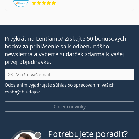
Prvýkrát na Lentiamo? Získajte 50 bonusových
bodov za prihlásenie sa k odberu nášho
newslettra a vyberte si darček zdarma k vašej
prvej objednávke.
E-mail
Odoslaním vyjadrujete súhlas so
spracovaním vašich
osobných údajov
.
Chcem novinky
Potrebujete poradiť?
je offline