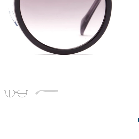
Dĺžka stranice
a
Šírka
Dĺžka
e
mostíka
stranice
22 mm
Šírka mostíka