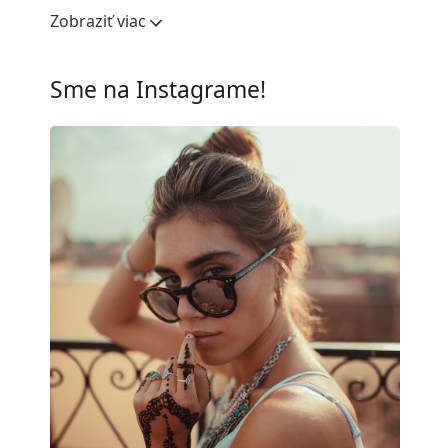
Šírka očnice:
50 mm
Zobraziť viac
Materiál skiel:
Plast
UV filter 400:
Áno
Sme na Instagrame!
Rám
Tvar rámu:
Okrúhle
Farba rámov:
Čierna
Materiál rámov:
Kov
Veľkosť:
M
Šírka:
135 mm
Dĺžka stranice:
140 mm
Šírka mostíka:
22 mm
Hmotnosť:
50 g
Nastaviteľné sedielka:
Áno
Príslušenstvo