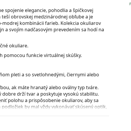
e spojenie elegancie, pohodlia a špičkovej
 teší obrovskej ​​medzinárodnej obľube a je
-modrej kombinácii farieb. Kolekcia okuliarov
ajn a svojím nadčasovým prevedením sa hodí na
čné okuliare.
ch pomocou funkcie virtuálnej skúšky.
ňom pleti a so svetlohnedými, čiernymi alebo
bou, ak máte hranatý alebo oválny typ tváre.
dobre drží tvar a poskytuje vysokú stabilitu.
iť polohu a prispôsobenie okuliarov, aby sa
 podložiek by mal vždy vykonávať skúsený optik,