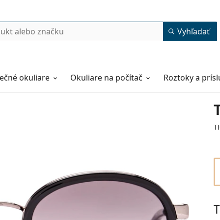
Vyhľadať
ečné okuliare
Okuliare na počítač
Roztoky a prís
T
T
50
22
140
140 mm