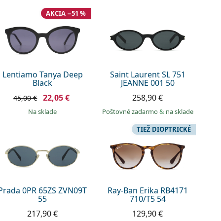
AKCIA −51 %
Lentiamo Tanya Deep
Saint Laurent SL 751
Black
JEANNE 001 50
22,05 €
258,90 €
45,00 €
na sklade
Poštovné zadarmo
&
na sklade
TIEŽ DIOPTRICKÉ
Prada 0PR 65ZS ZVN09T
Ray-Ban Erika RB4171
55
710/T5 54
217,90 €
129,90 €