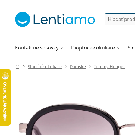
Vyhľadávanie
Prihlásenie
Navigácia webu
Roztoky
Všetko o nákupe
Kontaktné šošovky
Dioptrické okuliare
Sln
Slnečné okuliare
Dámske
Tommy Hilfiger
135 mm