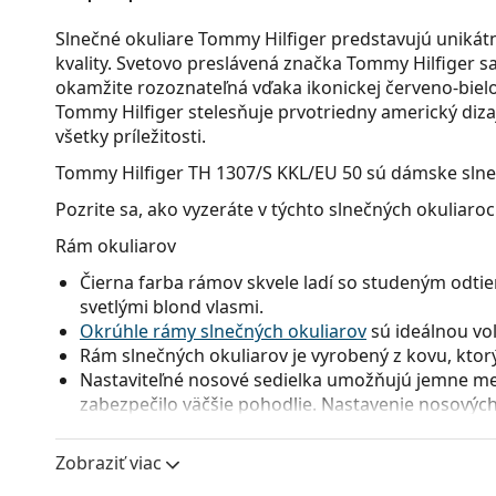
Slnečné okuliare Tommy Hilfiger predstavujú unikátn
kvality. Svetovo preslávená značka Tommy Hilfiger sa
okamžite rozoznateľná vďaka ikonickej červeno-bielo
Tommy Hilfiger stelesňuje prvotriedny americký diz
všetky príležitosti.
Tommy Hilfiger TH 1307/S KKL/EU 50
sú dámske slne
Pozrite sa, ako vyzeráte v týchto slnečných okuliaro
Rám okuliarov
Čierna farba rámov skvele ladí so studeným odtie
svetlými blond vlasmi.
Okrúhle rámy slnečných okuliarov
sú ideálnou voľ
Rám slnečných okuliarov je vyrobený z kovu, ktorý 
Nastaviteľné nosové sedielka umožňujú jemne men
zabezpečilo väčšie pohodlie. Nastavenie nosových
aby sa predišlo ich poškodeniu alebo zlomeniu.
Zobraziť viac
Okuliarové šošovky