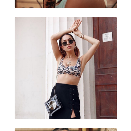
Puzdro:
Áno
Čistiaca handrička:
Áno
Ostatné
Typ:
Dámske
Kategória:
Slnečné okuliare
Značka:
Tommy Hilfiger
Použitie:
Móda
Kód:
TH 1307/S KKL/EU