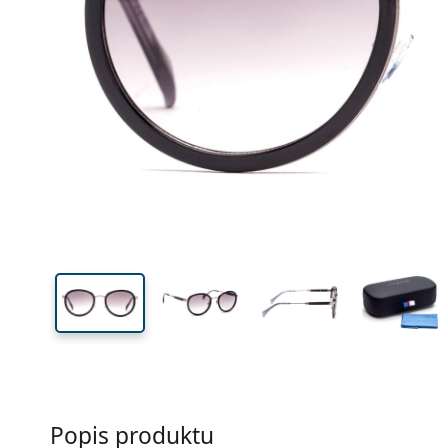
Šírka
Šírk
očnic
50 mm
50 mm
Výška očnice
Šírka očnice
Popis produktu