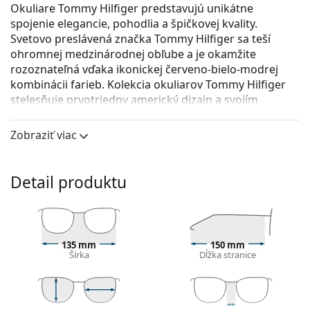
Okuliare Tommy Hilfiger predstavujú unikátne
spojenie elegancie, pohodlia a špičkovej kvality.
Svetovo preslávená značka Tommy Hilfiger sa teší
ohromnej ​​medzinárodnej obľube a je okamžite
rozoznateľná vďaka ikonickej červeno-bielo-modrej
kombinácii farieb. Kolekcia okuliarov Tommy Hilfiger
stelesňuje prvotriedny americký dizajn a svojím
nadčasovým prevedením sa hodí pre všetky
príležitosti.
Zobraziť viac
Tommy Hilfiger TH 1817 PJP 19 52
sú pánske dioptrické
okuliare.
Detail produktu
Pozrite sa, ako vyzeráte v týchto okuliaroch pomocou
funkcie virtuálnej skúšky.
Okuliarové rámy
135 mm
150 mm
Modrá farba rámov skvele ladí so studeným
Šírka
Dĺžka stranice
odtieňom pleti a so svetlohnedými, čiernymi alebo
svetlými blond vlasmi.
Obdĺžnikové rámy sú ideálnou voľbou, ak máte