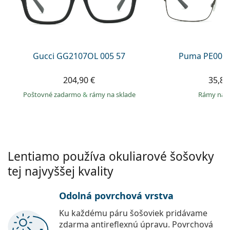
Gucci
Všetky roztoky
je onli
Všetky značky
Persol
Prada
Gucci GG2107OL 005 57
Puma PE0027
Všetky značky
204,90 €
35,89
Poštovné zadarmo
&
rámy na sklade
rámy na 
Lentiamo používa okuliarové šošovky
tej najvyššej kvality
Odolná povrchová vrstva
Ku každému páru šošoviek pridávame
zdarma antireflexnú úpravu. Povrchová