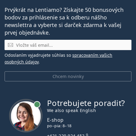
Prvýkrát na Lentiamo? Získajte 50 bonusových
bodov za prihlásenie sa k odberu nášho
newslettra a vyberte si darček zdarma k vašej
prvej objednávke.
E-mail
Odoslaním vyjadrujete súhlas so
spracovaním vašich
osobných údajov
.
Chcem novinky
Potrebujete poradiť?
je online
We also speak English
E-shop
po–pia: 8–18
+421 220 924 452