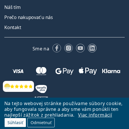
Náš tím
Prečo nakupovať u nás
Kontakt
Facebooku
Instagrame
YouTube
LinkedIn
Sme na
Hodnotenia
Na tejto webovej stránke používame súbory cookie,
aby fungovala správne a aby sme vám ponúkli ten
najlepší zážitok z prehliadania.
Viac informácií
Späť na Úvodnu stránku
Prejsť hore
Súhlasiť
Odmietnuť