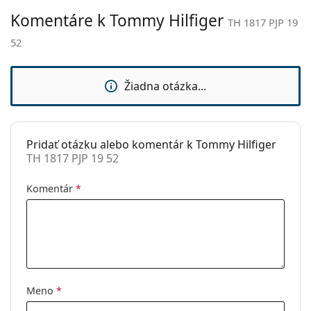
Komentáre k Tommy Hilfiger
Nastaviteľné
Nie
Ide o zdravotnícku pomôcku. Pred použitím si
TH 1817 PJP 19
sedielka:
prečítajte pokyny.
52
Flexi pánt:
Nie
Slnečný klip:
Nie
Žiadna otázka...
Príslušenstvo
Puzdro:
Áno
Pridať otázku alebo komentár k Tommy Hilfiger
Čistiaca
Áno
TH 1817 PJP 19 52
handrička:
Ostatné
Komentár
*
Typ:
Pánske
Kategória:
Dioptrické okuliare
Značka:
Tommy Hilfiger
Kód:
TH 1817 PJP 19 52
Meno
*