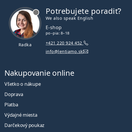
Potrebujete poradiť?
je offline
We also speak English
E-shop
po–pia: 8–18
+421 220 924 452
Radka
info@lentiamo.sk
Nakupovanie online
Všetko o nákupe
Doprava
Platba
Výdajné miesta
Darčekový poukaz