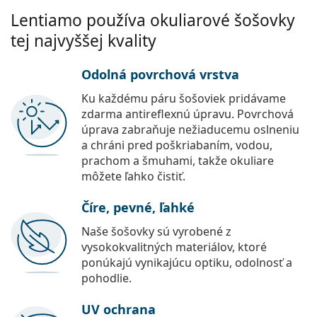
Lentiamo používa okuliarové šošovky
tej najvyššej kvality
Odolná povrchová vrstva
Ku každému páru šošoviek pridávame
zdarma antireflexnú úpravu. Povrchová
úprava zabraňuje nežiaducemu oslneniu
a chráni pred poškriabaním, vodou,
prachom a šmuhami, takže okuliare
môžete ľahko čistiť.
Číre, pevné, ľahké
Naše šošovky sú vyrobené z
vysokokvalitných materiálov, ktoré
ponúkajú vynikajúcu optiku, odolnosť a
pohodlie.
UV ochrana