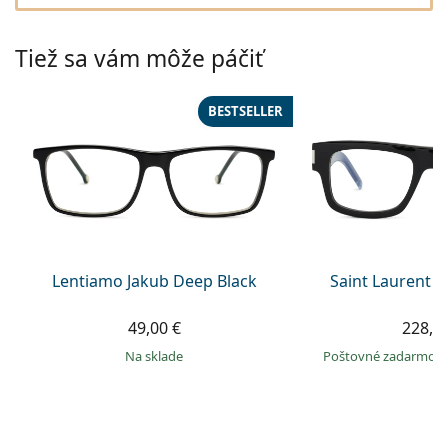
Persol
Prada
Tiež sa vám môže páčiť
Všetky značky
BESTSELLER
Lentiamo Jakub Deep Black
Saint Laurent S
49,00 €
228,9
na sklade
Poštovné zadarmo