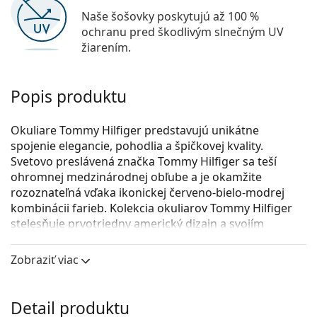
Naše šošovky poskytujú až 100 %
ochranu pred škodlivým slnečným UV
žiarením.
Popis produktu
Okuliare Tommy Hilfiger predstavujú unikátne
spojenie elegancie, pohodlia a špičkovej kvality.
Svetovo preslávená značka Tommy Hilfiger sa teší
ohromnej ​​medzinárodnej obľube a je okamžite
rozoznateľná vďaka ikonickej červeno-bielo-modrej
kombinácii farieb. Kolekcia okuliarov Tommy Hilfiger
stelesňuje prvotriedny americký dizajn a svojím
nadčasovým prevedením sa hodí pre všetky
príležitosti.
Zobraziť viac
Tommy Hilfiger TH 1903/CS TCG WJ 54 (slnečný klip)
sú
unisex dioptrické okuliare.
Detail produktu