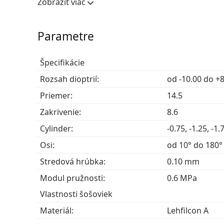
Zobraziť viac
Jeden z najzdravších materiálov, ktorý sa na v
hydrogél, ktorý umožňuje očiam dýchať a vyze
Parametre
UV filter v kontaktných šošovkách zdokonaľuje 
ultrafialového žiarenia. Šošovky však nezakrývajú
ochranou pred škodlivým UV žiarením kombinácia
Špecifikácie
okuliarov.
Rozsah dioptrií:
od -10.00 do +8
Najčastejšie sa predáva s roztokom
Solunate Mul
Priemer:
14.5
Ide o zdravotnícku pomôcku. Pred použitím si pre
Zakrivenie:
8.6
Cylinder:
-0.75, -1.25, -1.
Osi:
od 10° do 180°
Stredová hrúbka:
0.10 mm
Modul pružnosti:
0.6 MPa
Vlastnosti šošoviek
Materiál:
Lehfilcon A