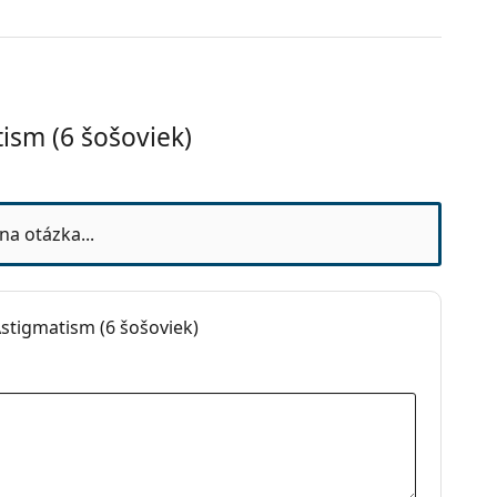
ism (6 šošoviek)
esiacov
na otázka...
stigmatism (6 šošoviek)