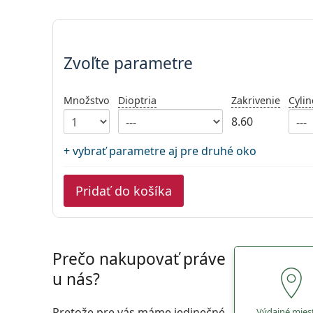
Zvoľte parametre
Zvoľte parametre
Množstvo
Dioptria
Zakrivenie
Cylin
8.60
+ vybrať parametre aj pre druhé oko
Pridať do košíka
Prečo nakupovať práve
u nás?
Pretože pre vás máme jedinečné
Výdajné mies