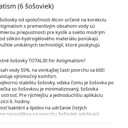
tism (6 šošoviek)
ošovky od spoločnosti Alcon určené na korekciu
stigmatism s premenlivým obsahom vody sú
 mierou priepustnosti pre kyslík a svetlo modrým
od silikón-hydrogélového materiálu ponúkajú
žitie unikátnych technológií, ktoré poskytujú
ktné šošovky TOTAL30 for Astigmatism?
ah vody 55%, na vonkajšej časti povrchu sa blíži
aisťuje výnimočný komfort.
 výbornú stabilitu šošovky, vďaka čomu je šošovka po
viečka so šošovkou je minimalizovaný, šošovka
ostrosť. Pre rýchlejšiu a jednoduchšiu aplikáciu
cii 6. hodiny.
sť baktérií a lipidov na udržanie čistých
rne nanovlákna na povrchu šošoviek odolávajú
iu tvorbu biofilmu.
u 1. triedy.