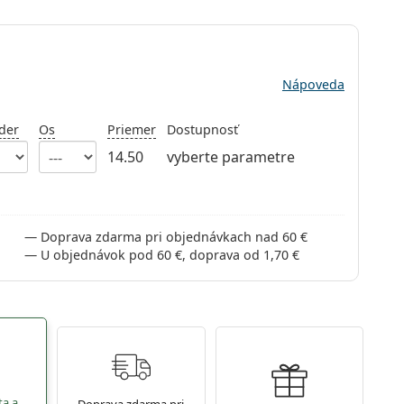
Nápoveda
der
Os
Priemer
Dostupnosť
14.50
vyberte parametre
Doprava zdarma pri objednávkach nad 60 €
U objednávok pod 60 €, doprava od 1,70 €
ta a
Doprava zdarma pri