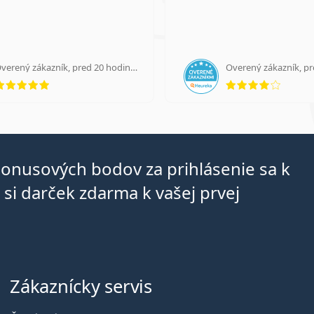
Overený zákazník, pred 20 hodinami
Overený zákazník, p
hodnotenie 5 z 5
hodnot
bonusových bodov za prihlásenie sa k
si darček zdarma k vašej prvej
Zákaznícky servis