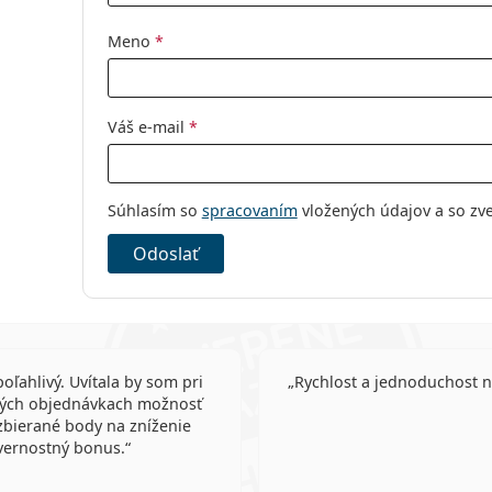
Kategória:
Mesačné
Meno
*
Tórické šošovk
Silikón-hydrog
Kontaktné šoš
Váš e-mail
*
Sférické a asfé
Súhlasím so
spracovaním
vložených údajov a so zv
Odoslať
poľahlivý. Uvítala by som pri
Rychlost a jednoduchost 
ých objednávkach možnosť
zbierané body na zníženie
vernostný bonus.