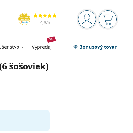
Navigačný panel
Hodnotenia
ste prihlásení
Nákupný ko
4,9
/5
lušenstvo
výpredaj
Bonusový tovar
6 šošoviek)