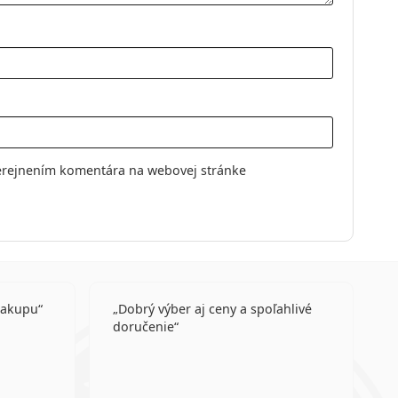
y
élové
ovky
rické šošovky
erejnením komentára na webovej stránke
nakupu
Dobrý výber aj ceny a spoľahlivé
doručenie