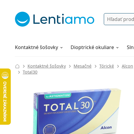
Vyhľadávanie
Prihlásenie
Navigácia webu
Roztoky
Všetko o nákupe
Kontaktné šošovky
Dioptrické okuliare
Sln
Kontaktné šošovky
Mesačné
Tórické
Alcon
Total30