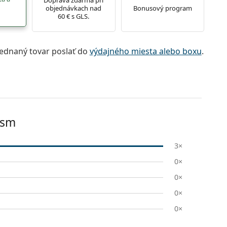
objednávkach nad
Bonusový program
60 € s GLS.
jednaný tovar poslať do
výdajného miesta alebo boxu
.
ism
3×
0×
0×
0×
0×