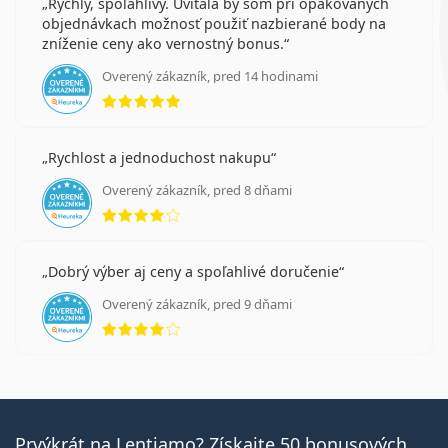
Rýchly, spoľahlivý. Uvítala by som pri opakovaných
objednávkach možnosť použiť nazbierané body na
zníženie ceny ako vernostný bonus.
Overený zákazník, pred 14 hodinami
hodnotenie 5 z 5
Rychlost a jednoduchost nakupu
Overený zákazník, pred 8 dňami
hodnotenie 4 z 5
Dobrý výber aj ceny a spoľahlivé doručenie
Overený zákazník, pred 9 dňami
hodnotenie 4 z 5
Prvýkrát na Lentiamo? Získajte 50 bonusových