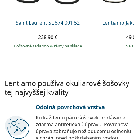
Persol
Prada
Saint Laurent SL 574 001 52
Lentiamo Jakub
Všetky značky
228,90 €
49,00
Poštovné zadarmo
&
rámy na sklade
na skl
Lentiamo používa okuliarové šošovky
tej najvyššej kvality
Odolná povrchová vrstva
Ku každému páru šošoviek pridávame
zdarma antireflexnú úpravu. Povrchová
úprava zabraňuje nežiaducemu oslneniu
a chráni pred poškriabaním, vodou,