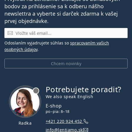
bodov za prihlásenie sa k odberu nášho
newslettra a vyberte si darček zdarma k vašej
prvej objednávke.
E-mail
Odoslaním vyjadrujete súhlas so
spracovaním vašich
osobných údajov
.
Chcem novinky
Potrebujete poradiť?
je offline
We also speak English
E-shop
po–pia: 8–18
+421 220 924 452
Radka
info@lentiamo.sk