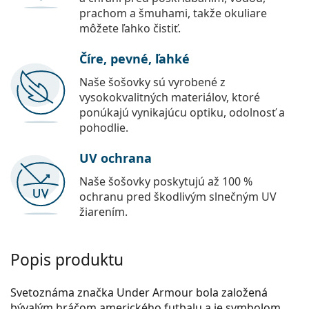
prachom a šmuhami, takže okuliare
môžete ľahko čistiť.
Číre, pevné, ľahké
Naše šošovky sú vyrobené z
vysokokvalitných materiálov, ktoré
ponúkajú vynikajúcu optiku, odolnosť a
pohodlie.
UV ochrana
Naše šošovky poskytujú až 100 %
ochranu pred škodlivým slnečným UV
žiarením.
Popis produktu
Svetoznáma značka Under Armour bola založená
bývalým hráčom amerického futbalu a je symbolom