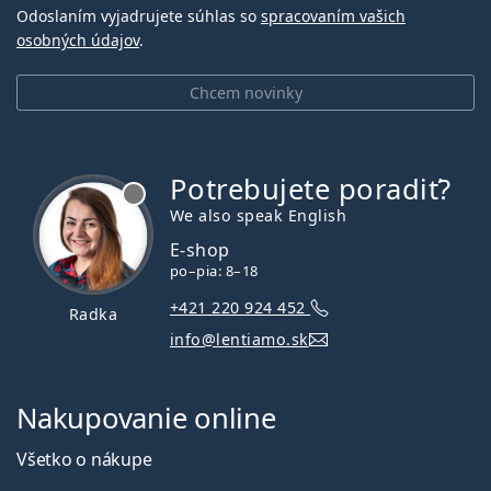
Odoslaním vyjadrujete súhlas so
spracovaním vašich
osobných údajov
.
Chcem novinky
Potrebujete poradiť?
je offline
We also speak English
E-shop
po–pia: 8–18
+421 220 924 452
Radka
info@lentiamo.sk
Nakupovanie online
Všetko o nákupe