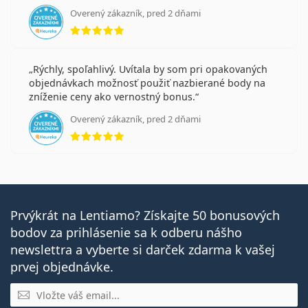
Overený zákazník, pred 2 dňami
hodnotenie 5 z 5
Rýchly, spoľahlivý. Uvítala by som pri opakovaných
objednávkach možnosť použiť nazbierané body na
zníženie ceny ako vernostný bonus.
Overený zákazník, pred 2 dňami
hodnotenie 5 z 5
Prvýkrát na Lentiamo? Získajte 50 bonusových
bodov za prihlásenie sa k odberu nášho
newslettra a vyberte si darček zdarma k vašej
prvej objednávke.
E-mail