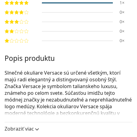
1×
0×
0×
0×
0×
Popis produktu
Slnečné okuliare Versace sú určené všetkým, ktorí
majú radi elegantný a distingvovaný osobný štýl.
Značka Versace je symbolom talianskeho luxusu,
známeho po celom svete. Súčasťou imidžu tejto
módnej značky je nezabudnuteľné a neprehliadnuteľné
logo medúzy. Kolekcia okuliarov Versace spája
moderné technológie a bezkonkurenčnú kvalitu v
luxusnom dizajne.
Zobraziť viac
Versace 0VE 4380B GB1/87 54
sú dámske slnečné
okuliare.