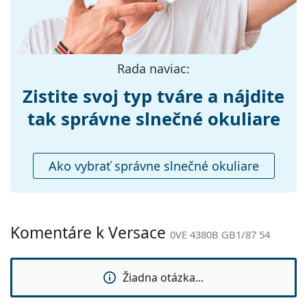
Šírka mostíka:
22 mm
Hmotnosť:
150 g
Nastaviteľné
Nie
Rada naviac:
sedielka:
Príslušenstvo
Zistite svoj typ tváre a nájdite
Puzdro:
Áno
tak správne slnečné okuliare
Čistiaca
Áno
handrička:
Ako vybrať správne slnečné okuliare
Ostatné
Typ:
Dámske
Kategória:
Slnečné okuliare
Komentáre k Versace
0VE 4380B GB1/87 54
Značka:
Versace
Použitie:
Móda
Žiadna otázka...
Kód:
0VE 4380B GB1/87 54