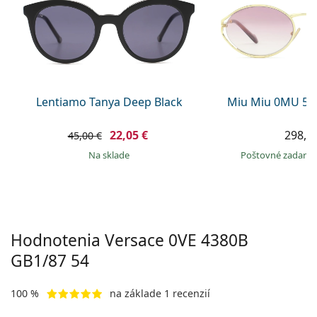
Persol
Prada
Všetky značky
Lentiamo Tanya Deep Black
Miu Miu 0MU 52
22,05 €
298,9
45,00 €
na sklade
Poštovné zadar
Hodnotenia Versace
0VE 4380B
GB1/87 54
100 %
na základe 1 recenzií