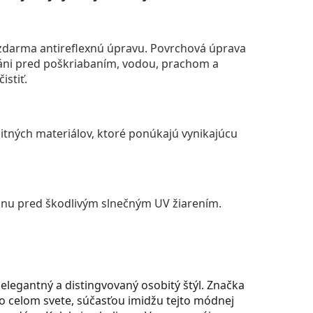
darma antireflexnú úpravu. Povrchová úprava
áni pred poškriabaním, vodou, prachom a
istiť.
itných materiálov, ktoré ponúkajú vynikajúcu
anu pred škodlivým slnečným UV žiarením.
elegantný a distingvovaný osobitý štýl. Značka
 celom svete, súčasťou imidžu tejto módnej