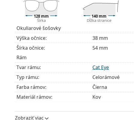
Príslušenstvo
128 mm
140 mm
Okuliare dodávame s originálnym puzdrom. Farba 
Šírka
Dĺžka stranice
Handrička, ktorá je súčasťou balenia, je ideálna na
Okuliarové šošovky
modely môžu namiesto handričky obsahovať texti
Výška očnice:
38 mm
Ide o zdravotnícku pomôcku. Pred použitím si prečít
Šírka očnice:
54 mm
Rám
Tvar rámu:
Cat Eye
Typ rámu:
Celorámové
Farba rámov:
Čierna
Materiál rámov:
Kov
Veľkosť:
S
Šírka:
128 mm
Zobraziť viac
Dĺžka stranice:
140 mm