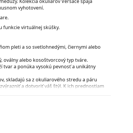
medúzy. Kolekcia okuliarov Versace spája
uxusnom vyhotovení.
are.
 funkcie virtuálnej skúšky.
ňom pleti a so svetlohnedými, čiernymi alebo
, oválny alebo kosoštvorcový typ tváre.
ží tvar a ponúka vysokú pevnosť a unikátny
, skladajú sa z okuliarového stredu a páru
razniť a dotvoriť váš štýl. K ich prednostiam
uliarových šošoviek a predovšetkým ich ochrana
všetky typy okuliarových šošoviek, vrátane tých
ície a usadenie okuliarov. Nosové opierky sa
t pri nosení. Nastavenie sedielok by mal vždy
láciou nedošlo k ich poškodeniu alebo