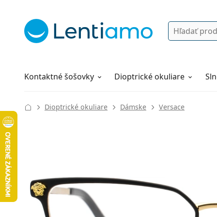
Vyhľadávanie
Prihlásenie
Navigácia webu
Roztoky
Všetko o nákupe
Kontaktné šošovky
Dioptrické okuliare
Sln
Dioptrické okuliare
Dámske
Versace
128 mm