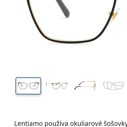
Šírka
Šírk
očnic
38 mm
54 mm
Výška očnice
Šírka očnice
Lentiamo používa okuliarové šošovky 