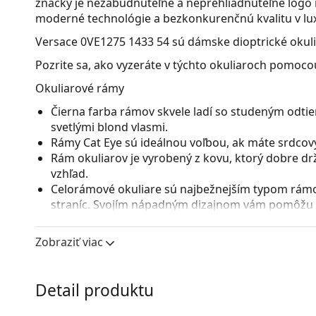
značky je nezabudnuteľné a neprehliadnuteľné logo 
moderné technológie a bezkonkurenčnú kvalitu v l
Versace 0VE1275 1433 54
sú dámske dioptrické okuli
Pozrite sa, ako vyzeráte v týchto okuliaroch pomocou
Okuliarové rámy
Čierna farba rámov skvele ladí so studeným odtie
svetlými blond vlasmi.
Rámy Cat Eye sú ideálnou voľbou, ak máte srdcový
Rám okuliarov je vyrobený z kovu, ktorý dobre dr
vzhľad.
Celorámové okuliare sú najbežnejším typom rámov
straníc. Svojím nápadným dizajnom vám pomôžu zvý
patrí pevnosť, odolnosť, spoľahlivé uchytenie ok
pred poškodením. Tento druh rámu je vhodný pre 
Zobraziť viac
s vyššou optickou mohutnosťou.
Nastaviteľné sedielka umožňujú jemnú úpravu poz
prispôsobia tvaru nosa a zaistia tak väčší komfor
Detail produktu
vykonávať skúsený optik, aby neodbornou manipu
zlomeniu.