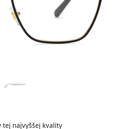
Dĺžka stranice
a
Šírka
Dĺžka
e
mostíka
stranice
15 mm
Šírka mostíka
tej najvyššej kvality