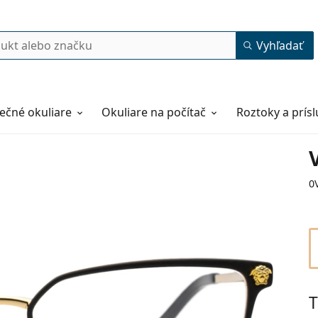
Vyhľadať
ečné okuliare
Okuliare na počítač
Roztoky a prís
0
T
54
15
140
140 mm