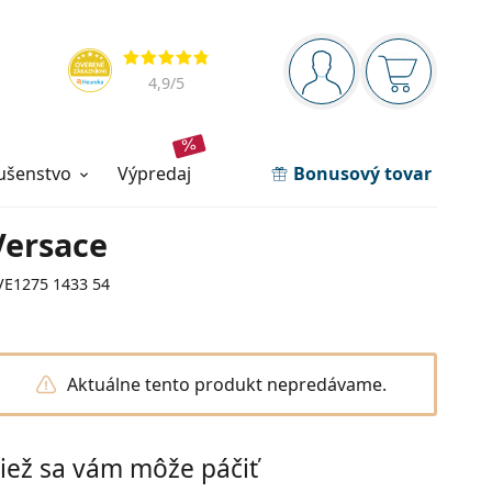
Navigačný panel
Hodnotenia
ste prihlásení
Nákupný ko
4,9
/5
lušenstvo
výpredaj
Bonusový tovar
Versace
VE1275 1433 54
Aktuálne tento produkt nepredávame.
iež sa vám môže páčiť