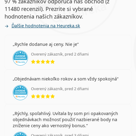
97 % zákazníkov odporúča náš obchod (z
11480 recenzií). Prezrite si vybrané
hodnotenia našich zákazníkov.
Ďalšie hodnotenia na Heureka.sk
Rychle dodanue aj ceny. Nie je
Overený zákazník, pred 2 dňami
hodnotenie 5 z 5
Objednávam niekoľko rokov a som vždy spokojná
Overený zákazník, pred 2 dňami
hodnotenie 5 z 5
Rýchly, spoľahlivý. Uvítala by som pri opakovaných
objednávkach možnosť použiť nazbierané body na
zníženie ceny ako vernostný bonus.
Overený zákazník, pred 3 dňami