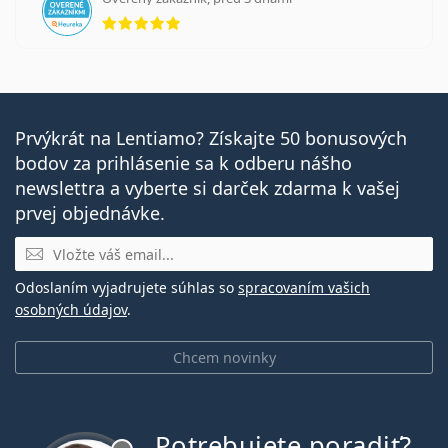
hodnotenie 5 z 5
Prvýkrát na Lentiamo? Získajte 50 bonusových
bodov za prihlásenie sa k odberu nášho
newslettra a vyberte si darček zdarma k vašej
prvej objednávke.
E-mail
Odoslaním vyjadrujete súhlas so
spracovaním vašich
osobných údajov
.
Chcem novinky
Potrebujete poradiť?
je offline