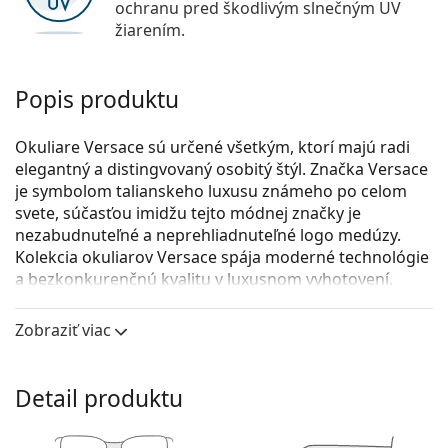
ochranu pred škodlivým slnečným UV
žiarením.
Popis produktu
Okuliare Versace sú určené všetkým, ktorí majú radi
elegantný a distingvovaný osobitý štýl. Značka Versace
je symbolom talianskeho luxusu známeho po celom
svete, súčasťou imidžu tejto módnej značky je
nezabudnuteľné a neprehliadnuteľné logo medúzy.
Kolekcia okuliarov Versace spája moderné technológie
a bezkonkurenčnú kvalitu v luxusnom vyhotovení.
Versace 0VE3326U 5380 55
sú pánske dioptrické
Zobraziť viac
okuliare.
Pozrite sa, ako vyzeráte v týchto okuliaroch pomocou
funkcie virtuálnej skúšky.
Detail produktu
Okuliarové rámy