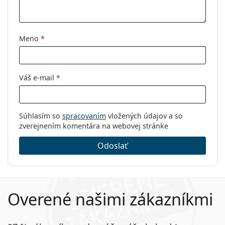
Kategória:
Dioptrické okuliare
Značka:
Versace
Meno
*
Kód:
0VE3326U 5380 55
Váš e-mail
*
Súhlasím so
spracovaním
vložených údajov a so
zverejnením komentára na webovej stránke
Odoslať
Overené našimi zákazníkmi