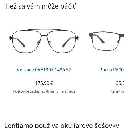
Persol
Tiež sa vám môže páčiť
Prada
Všetky značky
Versace 0VE1307 1436 57
Puma PE0027
175,90 €
35,89
Poštovné zadarmo
&
rámy na sklade
rámy na 
Lentiamo používa okuliarové šošovky