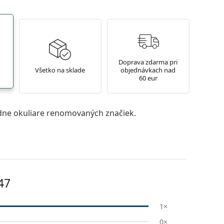
Doprava zdarma pri
Všetko na sklade
objednávkach nad
60 eur
ne okuliare renomovaných značiek.
47
1×
0×