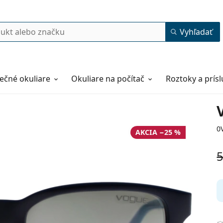
Vyhľadať
ečné okuliare
Okuliare na počítač
Roztoky a prís
0
AKCIA −25 %
5
47
15
125
125 mm