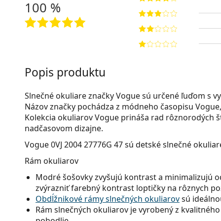
100 %
Popis produktu
Slnečné okuliare značky Vogue sú určené ľuďom s v
Názov značky pochádza z módneho časopisu Vogue, 
Kolekcia okuliarov Vogue prináša rad rôznorodých št
nadčasovom dizajne.
Vogue 0VJ 2004 27776G 47
sú detské slnečné okuliar
Rám okuliarov
Modré šošovky zvyšujú kontrast a minimalizujú o
zvýrazniť farebný kontrast loptičky na rôznych po
Obdĺžnikové rámy slnečných okuliarov
sú ideálno
Rám slnečných okuliarov je vyrobený z kvalitného 
pohodlie.