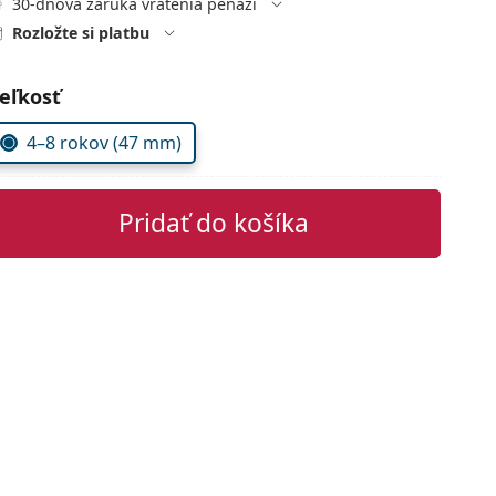
30-dňová záruka vrátenia peňazí
Rozložte si platbu
voľte parametre
eľkosť
4–8 rokov (47 mm)
Pridať do košíka