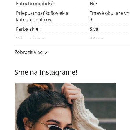
Príslušenstvo
Fotochromatické:
Nie
Okuliare dodávame s originálnym puzdrom. Farba 
Priepustnosť šošoviek a
Tmavé okuliare vho
Handrička, ktorá je súčasťou balenia, je ideálna na
kategórie filtrov:
3
modely môžu namiesto handričky obsahovať texti
Farba skiel:
Sivá
Preskúmajte celú ponuku
slnečných okuliarov
a obja
Výška očnice:
33 mm
Šírka očnice:
47 mm
Zobraziť viac
Materiál skiel:
Plast
UV filter 400:
Áno
Sme na Instagrame!
Rám
Tvar rámu:
Obdĺžnikové
Farba rámov:
Modrá
Materiál rámov:
Plast
Veľkosť:
XS
Šírka:
118 mm