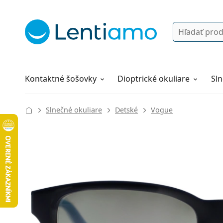
Vyhľadávanie
Prihlásenie
Navigácia webu
Roztoky
Všetko o nákupe
Kontaktné šošovky
Dioptrické okuliare
Sln
Slnečné okuliare
Detské
Vogue
118 mm