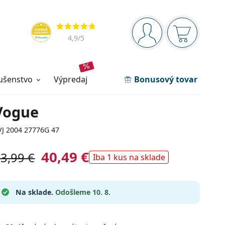
Navigačný panel
Hodnotenia
ste prihlásení
Nákupný ko
4,9
/5
lušenstvo
výpredaj
Bonusový tovar
Vogue
VJ 2004 27776G 47
40,49 €
3,99 €
Iba 1 kus na sklade
Na sklade.
Odošleme 10. 8.