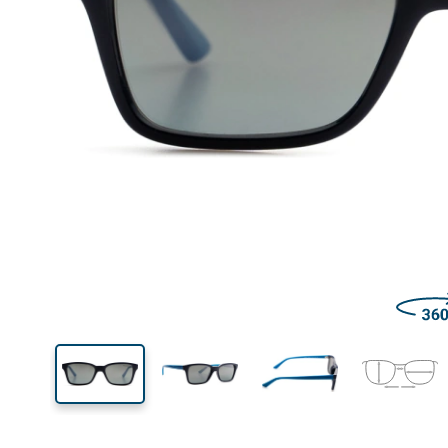
Šírka
Šírk
očnic
33 mm
47 mm
Výška očnice
Šírka očnice