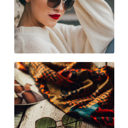
Dĺžka stranice:
125 mm
Šírka mostíka:
15 mm
Hmotnosť:
100 g
Nastaviteľné sedielka:
Nie
Príslušenstvo
Puzdro:
Áno
Čistiaca handrička:
Áno
Ostatné
Typ:
Detské
Kategória:
Slnečné okuliare
Značka:
Vogue
Použitie:
Móda
Kód:
0VJ 2004 27776G 4