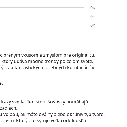
0×
0×
0×
ycibreným vkusom a zmyslom pre originalitu.
ktorý udáva módne trendy po celom svete.
ýlov a fantastických farebných kombinácií v
e.
drazy svetla. Tenistom šošovky pomáhajú
zadiach.
u voľbou, ak máte oválny alebo okrúhly typ tváre.
plastu, ktorý poskytuje veľkú odolnosť a