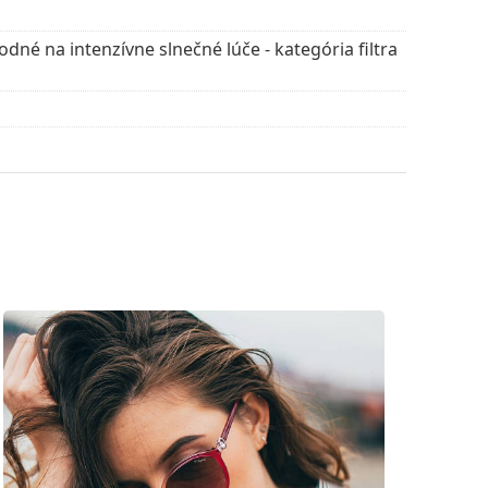
puzdra a jeho vyhotovenie sa môžu líšiť.
dné na intenzívne slnečné lúče - kategória filtra
 čistenie a starostlivosť o okuliare. Niektoré
lné vrecko.
vte štýlové rámy od obľúbených značiek.