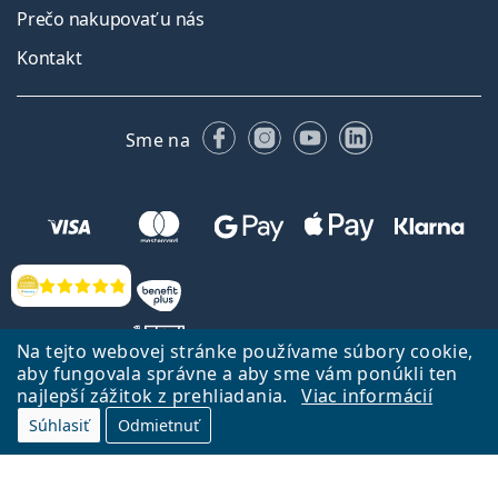
Prečo nakupovať u nás
Kontakt
Facebooku
Instagrame
YouTube
LinkedIn
Sme na
Hodnotenia
Na tejto webovej stránke používame súbory cookie,
aby fungovala správne a aby sme vám ponúkli ten
najlepší zážitok z prehliadania.
Viac informácií
Späť na Úvodnu stránku
Prejsť hore
Súhlasiť
Odmietnuť
Lentiamo.sk vlastní a prevádzkuje spoločnosť Lentiamo s.r.o., Česká
republika
Sme tu pre Vás už 18 rokov.