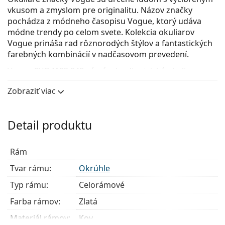
vkusom a zmyslom pre originalitu. Názov značky
pochádza z módneho časopisu Vogue, ktorý udáva
módne trendy po celom svete. Kolekcia okuliarov
Vogue prináša rad rôznorodých štýlov a fantastických
farebných kombinácií v nadčasovom prevedení.
Vogue 0VO4183 848
sú pánske dioptrické okuliare.
Okuliarové rámy
Zobraziť viac
Zlatá farba rámov skvele ladí s teplým odtieňom
pleti a s tmavohnedými vlasmi.
Detail produktu
Okrúhle rámy sú ideálnou voľbou, ak máte hranatý
alebo oválny typ tváre.
Rám okuliarov je vyrobený z kovu, ktorý dobre drží
Rám
tvar a ponúka vysokú pevnosť a unikátny vzhľad.
Tvar rámu:
Okrúhle
Celorámové okuliare sú najbežnejším typom rámov,
skladajú sa z okuliarového stredu a páru straníc.
Typ rámu:
Celorámové
Svojím nápadným dizajnom vám pomôžu zvýrazniť
Farba rámov:
Zlatá
a dotvoriť váš štýl. K ich prednostiam patrí pevnosť,
odolnosť, spoľahlivé uchytenie okuliarových
Materiál rámov:
Kov