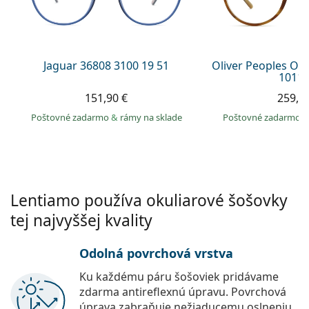
Gucci
Všetky roztoky
je onli
Všetky značky
Persol
Prada
Jaguar 36808 3100 19 51
Oliver Peoples O´
1011 
Všetky značky
151,90 €
259,9
Poštovné zadarmo
&
rámy na sklade
Poštovné zadarmo
Lentiamo používa okuliarové šošovky
tej najvyššej kvality
Odolná povrchová vrstva
Ku každému páru šošoviek pridávame
zdarma antireflexnú úpravu. Povrchová
úprava zabraňuje nežiaducemu oslneniu