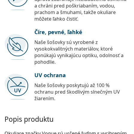
a chráni pred poškriabaním, vodou,
prachom a šmuhami, takže okuliare
môžete ľahko čistiť.
Číre, pevné, ľahké
Naše šošovky sú vyrobené z
vysokokvalitných materiálov, ktoré
ponúkajú vynikajúcu optiku, odolnosť a
pohodlie.
UV ochrana
Naše šošovky poskytujú až 100 %
ochranu pred škodlivým slnečným UV
žiarením.
Popis produktu
Okuliare značky Vogue sú určené ľuďom s vycibreným