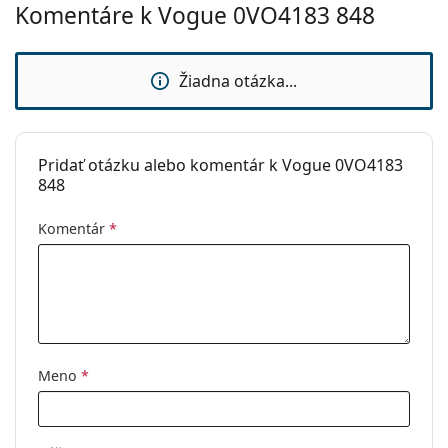
prečítajte pokyny.
Komentáre k Vogue 0VO4183 848
Žiadna otázka...
Pridať otázku alebo komentár k Vogue 0VO4183
848
Komentár
*
Meno
*