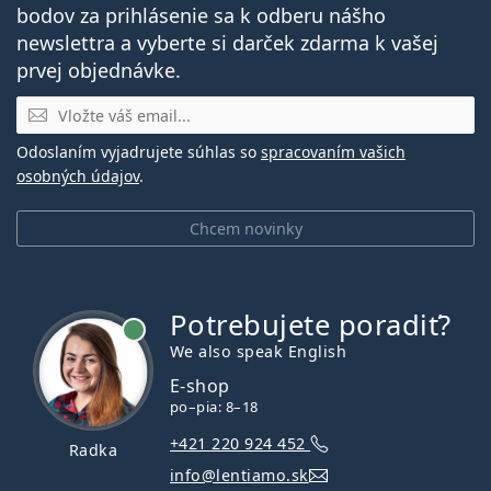
bodov za prihlásenie sa k odberu nášho
newslettra a vyberte si darček zdarma k vašej
prvej objednávke.
E-mail
Odoslaním vyjadrujete súhlas so
spracovaním vašich
osobných údajov
.
Chcem novinky
Potrebujete poradiť?
je online
We also speak English
E-shop
po–pia: 8–18
+421 220 924 452
Radka
info@lentiamo.sk