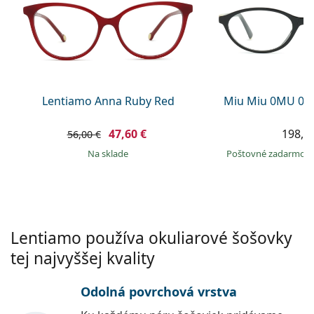
Persol
Prada
Všetky značky
Lentiamo Anna Ruby Red
Miu Miu 0MU 09
47,60 €
198,9
56,00 €
na sklade
Poštovné zadarmo
Lentiamo používa okuliarové šošovky
tej najvyššej kvality
Odolná povrchová vrstva