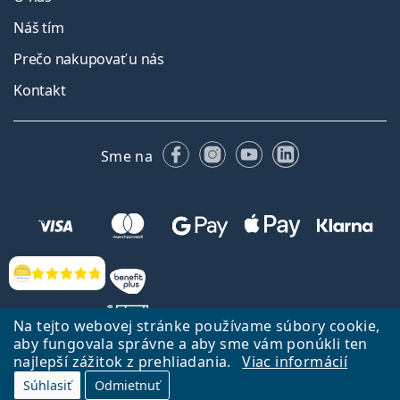
Náš tím
Prečo nakupovať u nás
Kontakt
Facebooku
Instagrame
YouTube
LinkedIn
Sme na
Hodnotenia
Na tejto webovej stránke používame súbory cookie,
aby fungovala správne a aby sme vám ponúkli ten
najlepší zážitok z prehliadania.
Viac informácií
Späť na Úvodnu stránku
Prejsť hore
Súhlasiť
Odmietnuť