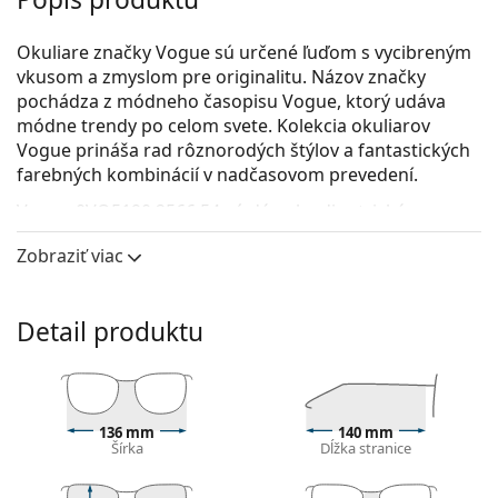
Okuliare značky Vogue sú určené ľuďom s vycibreným
vkusom a zmyslom pre originalitu. Názov značky
pochádza z módneho časopisu Vogue, ktorý udáva
módne trendy po celom svete. Kolekcia okuliarov
Vogue prináša rad rôznorodých štýlov a fantastických
farebných kombinácií v nadčasovom prevedení.
Vogue 0VO5190 2566 54
sú dámske dioptrické
okuliare.
Zobraziť viac
Okuliarové rámy
Červená farba rámov skvele ladí s teplým odtieňom
Detail produktu
pleti a s čiernymi, sivými, bielymi alebo
tmavohnedými vlasmi.
Rámy Cat Eye sú ideálnou voľbou, ak máte srdcový,
oválny alebo kosoštvorcový typ tváre.
Rám okuliarov je vyrobený z veľmi kvalitného plastu,
136 mm
140 mm
Šírka
Dĺžka stranice
ktorý ponúka vysokú odolnosť, pohodlné nosenie a
výnimočný vzhľad.