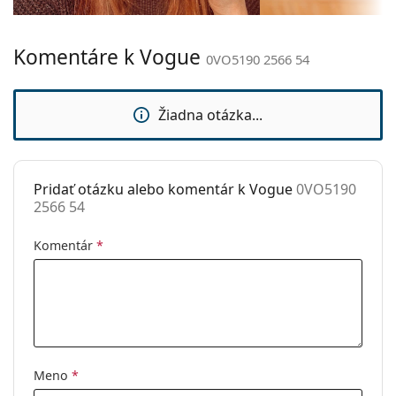
Hmotnosť:
60 g
Komentáre k Vogue
Nastaviteľné
Nie
0VO5190 2566 54
sedielka:
Príslušenstvo
Žiadna otázka...
Puzdro:
Áno
Čistiaca
Áno
handrička:
Pridať otázku alebo komentár k Vogue
0VO5190
2566 54
Ostatné
Typ:
Dámske
Komentár
*
Kategória:
Dioptrické okuliare
Značka:
Vogue
Kód:
0VO5190 2566 54
Meno
*