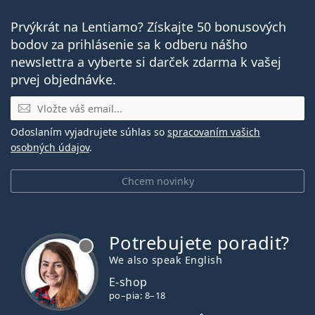
Prvýkrát na Lentiamo? Získajte 50 bonusových
bodov za prihlásenie sa k odberu nášho
newslettra a vyberte si darček zdarma k vašej
prvej objednávke.
E-mail
Odoslaním vyjadrujete súhlas so
spracovaním vašich
osobných údajov
.
Chcem novinky
Potrebujete poradiť?
je offline
We also speak English
E-shop
po–pia: 8–18