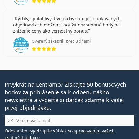
Rýchly, spoľahlivý. Uvítala by som pri opakovaných
objednávkach možnosť použiť nazbierané body na
zníženie ceny ako vernostný bonus.
Overený zákazník, pred 3 dňami
hodnotenie 5 z 5
Prvýkrát na Lentiamo? Získajte 50 bonusových
bodov za prihlásenie sa k odberu nášho
newslettra a vyberte si darček zdarma k vašej
prvej objednávke.
E-mail
Odoslaním vyjadrujete súhlas so
spracovaním vašich
osobných údajov
.