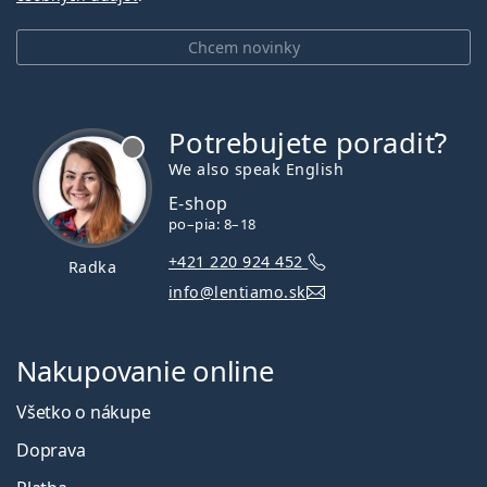
Chcem novinky
Potrebujete poradiť?
je offline
We also speak English
E-shop
po–pia: 8–18
+421 220 924 452
Radka
info@lentiamo.sk
Nakupovanie online
Všetko o nákupe
Doprava