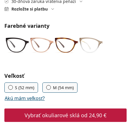
30-dňová záruka vrátenia peňazí
Persol
Rozložte si platbu
Prada
Farebné varianty
Všetky značky
Zvoľte parametre
Veľkosť
S (52 mm)
M (54 mm)
Akú mám veľkosť?
Vybrať okuliarové sklá od
24,90 €