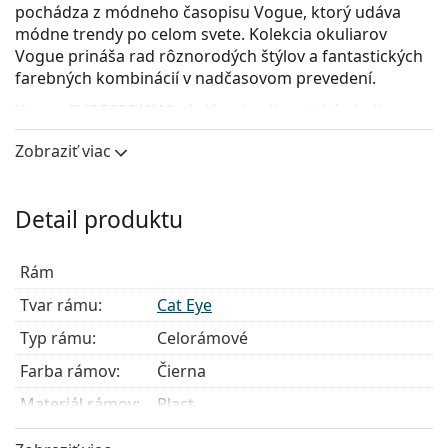
pochádza z módneho časopisu Vogue, ktorý udáva
módne trendy po celom svete. Kolekcia okuliarov
Vogue prináša rad rôznorodých štýlov a fantastických
farebných kombinácií v nadčasovom prevedení.
Vogue 0VO5239 W44
sú dámske dioptrické okuliare.
Pozrite sa, ako vyzeráte v týchto okuliaroch pomocou
Zobraziť viac
funkcie virtuálnej skúšky.
Okuliarové rámy
Detail produktu
Čierna farba rámov skvele ladí so studeným
odtieňom pleti a so svetlohnedými, čiernymi alebo
Rám
svetlými blond vlasmi.
Rámy Cat Eye sú ideálnou voľbou, ak máte srdcový,
Tvar rámu:
Cat Eye
oválny alebo kosoštvorcový typ tváre.
Typ rámu:
Celorámové
Rám okuliarov je vyrobený z veľmi kvalitného plastu,
ktorý ponúka vysokú odolnosť, pohodlné nosenie a
Farba rámov:
Čierna
výnimočný vzhľad.
Materiál rámov:
Plast
Celorámové okuliare sú najbežnejším typom rámov,
skladajú sa z okuliarového stredu a páru straníc.
Hmotnosť:
100 g