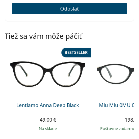
Odoslať
Tiež sa vám môže páčiť
BESTSELLER
Lentiamo Anna Deep Black
Miu Miu 0MU 09
49,00 €
198,9
na sklade
Poštovné zadarmo