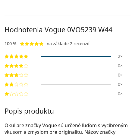
Hodnotenia Vogue 0VO5239 W44
100 %
na základe 2 recenzií
2×
0×
0×
0×
0×
Popis produktu
Okuliare značky Vogue sú určené ľuďom s vycibreným
vkusom a zmyslom pre originalitu. Názov značky