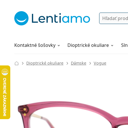
Vyhľadávanie
Prihlásenie
Navigácia webu
Roztoky
Všetko o nákupe
Kontaktné šošovky
Dioptrické okuliare
Sln
Dioptrické okuliare
Dámske
Vogue