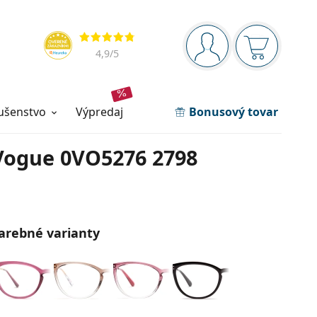
Navigačný panel
Hodnotenia
ste prihlásení
Nákupný ko
4,9
/5
lušenstvo
výpredaj
Bonusový tovar
Vogue 0VO5276 2798
arebné varianty