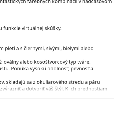
antastických farebných kombinácií v nadčasovom
 funkcie virtuálnej skúšky.
pleti a s čiernymi, sivými, bielymi alebo
, oválny alebo kosoštvorcový typ tváre.
astu. Ponúka vysokú odolnosť, pevnosť a
, skladajú sa z okuliarového stredu a páru
razniť a dotvoriť váš štýl. K ich prednostiam
uliarových šošoviek a predovšetkým ich ochrana
všetky typy okuliarových šošoviek, vrátane tých
puzdra a jeho vyhotovenie sa môžu líšiť.
 čistenie a starostlivosť o okuliare. Niektoré