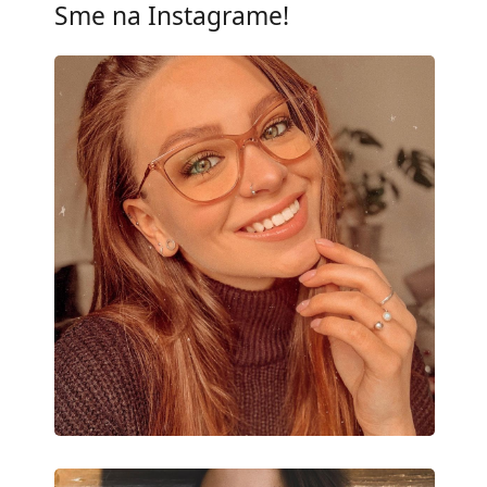
Sme na Instagrame!
Typ:
Dámske
Kategória:
Dioptrické okuliar
Značka:
Vogue