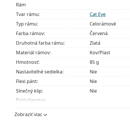
Rám
modely môžu namiesto handričky obsahovať texti
Tvar rámu:
Cat Eye
Ide o zdravotnícku pomôcku. Pred použitím si prečít
Typ rámu:
Celorámové
Farba rámov:
Červená
Druhotná farba rámu:
Zlatá
Materiál rámov:
Kov/Plast
Hmotnosť:
85 g
Nastaviteľné sedielka:
Nie
Flexi pánt:
Nie
Slnečný klip:
Nie
Príslušenstvo
Puzdro:
Áno
Zobraziť viac
Čistiaca handrička:
Áno
Ostatné