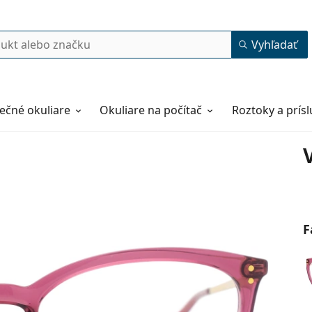
Vyhľadať
ečné okuliare
Okuliare na počítač
Roztoky a prís
F