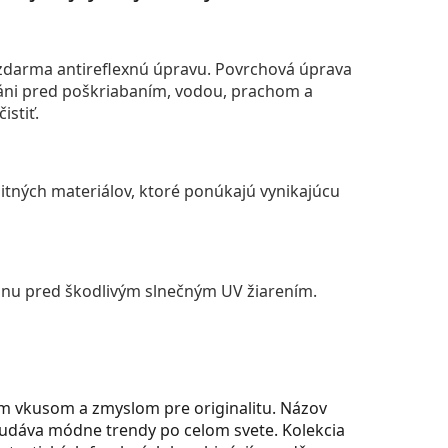
darma antireflexnú úpravu. Povrchová úprava
áni pred poškriabaním, vodou, prachom a
istiť.
itných materiálov, ktoré ponúkajú vynikajúcu
anu pred škodlivým slnečným UV žiarením.
m vkusom a zmyslom pre originalitu. Názov
udáva módne trendy po celom svete. Kolekcia