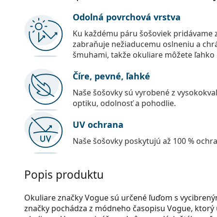
Odolná povrchová vrstva
Ku každému páru šošoviek pridávame z
zabraňuje nežiaducemu oslneniu a chr
šmuhami, takže okuliare môžete ľahko č
Číre, pevné, ľahké
Naše šošovky sú vyrobené z vysokokval
optiku, odolnosť a pohodlie.
UV ochrana
Naše šošovky poskytujú až 100 % ochr
Popis produktu
Okuliare značky Vogue sú určené ľuďom s vycibrený
značky pochádza z módneho časopisu Vogue, ktorý 