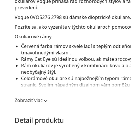
okuliarov Vogue prináša rad rôznorodých štýlov a f
prevedení.
Vogue 0VO5276 2798
sú dámske dioptrické okuliare.
Pozrite sa, ako vyzeráte v týchto okuliaroch pomocou
Okuliarové rámy
Červená farba rámov skvele ladí s teplým odtieňom 
tmavohnedými vlasmi.
Rámy Cat Eye sú ideálnou voľbou, ak máte srdcový
Rám okuliarov je vyrobený v kombinácii kovu a pl
neobyčajný štýl.
Celorámové okuliare sú najbežnejším typom rámov
straníc. Svojím nápadným dizajnom vám pomôžu zvý
patrí pevnosť, odolnosť, spoľahlivé uchytenie ok
pred poškodením. Tento druh rámu je vhodný pre 
Zobraziť viac
s vyššou optickou mohutnosťou.
Príslušenstvo
Detail produktu
Okuliare dodávame s originálnym puzdrom. Farba 
Handrička, ktorá je súčasťou balenia, je ideálna na