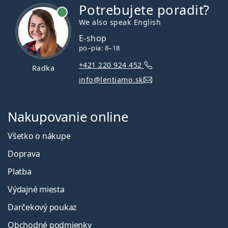
Potrebujete poradiť?
je online
We also speak English
E-shop
po–pia: 8–18
+421 220 924 452
Radka
info@lentiamo.sk
Nakupovanie online
Všetko o nákupe
Doprava
Platba
Výdajné miesta
Darčekový poukaz
Obchodné podmienky