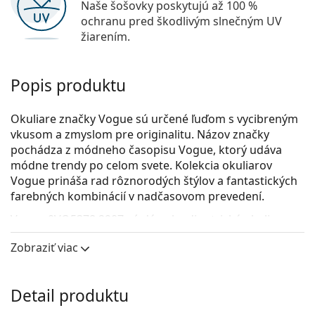
Naše šošovky poskytujú až 100 %
ochranu pred škodlivým slnečným UV
žiarením.
Popis produktu
Okuliare značky Vogue sú určené ľuďom s vycibreným
vkusom a zmyslom pre originalitu. Názov značky
pochádza z módneho časopisu Vogue, ktorý udáva
módne trendy po celom svete. Kolekcia okuliarov
Vogue prináša rad rôznorodých štýlov a fantastických
farebných kombinácií v nadčasovom prevedení.
Vogue 0VO5378 2907
sú dámske dioptrické okuliare.
Pozrite sa, ako vyzeráte v týchto okuliaroch pomocou
Zobraziť viac
funkcie virtuálnej skúšky.
Okuliarové rámy
Detail produktu
Hnedá farba rámov skvele ladí s teplým odtieňom