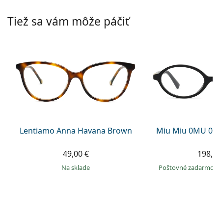
Gucci
Všetky roztoky
je onli
Všetky značky
Tiež sa vám môže páčiť
Persol
Prada
Všetky značky
Lentiamo Anna Havana Brown
Miu Miu 0MU 01
49,00 €
198,9
na sklade
Poštovné zadarmo