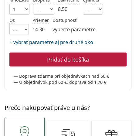
Gucci
Všetky roztoky
je onli
Všetky značky
8.50
Persol
Os
Priemer
Dostupnosť
Prada
14.30
vyberte parametre
Všetky značky
+ vybrať parametre aj pre druhé oko
Pridať do košíka
Doprava zdarma pri objednávkach nad 60 €
U objednávok pod 60 €, doprava od 1,70 €
Prečo nakupovať práve u nás?