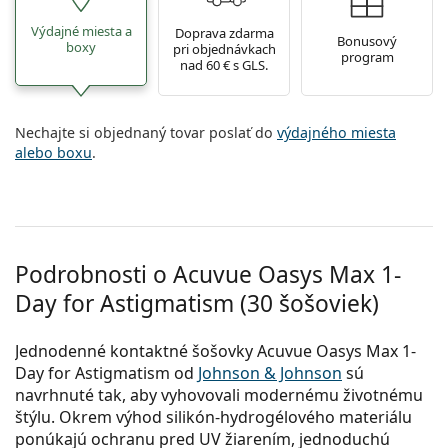
Výdajné miesta a
Doprava zdarma
Bonusový
boxy
pri objednávkach
program
nad 60 € s GLS.
Nechajte si objednaný tovar poslať do
výdajného miesta
alebo boxu
.
Podrobnosti o Acuvue Oasys Max 1-
Day for Astigmatism (30 šošoviek)
Jednodenné kontaktné šošovky Acuvue Oasys Max 1-
Day for Astigmatism od
Johnson & Johnson
sú
navrhnuté tak, aby vyhovovali modernému životnému
štýlu. Okrem výhod silikón-hydrogélového materiálu
ponúkajú ochranu pred UV žiarením, jednoduchú