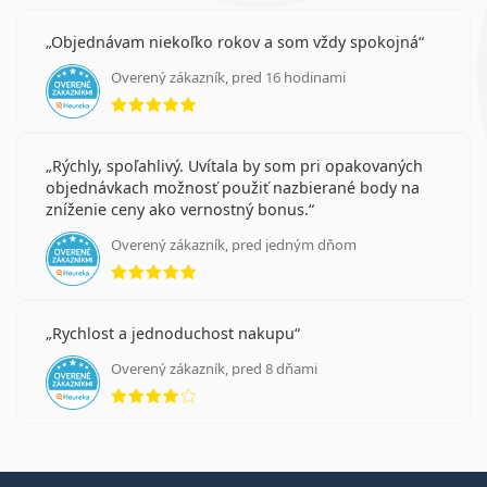
ďalekozrakosťou (
hyperopia
). Vďaka svojim mnohým
výhodám sú tieto kontaktné šošovky zvyčajne vhodné
Objednávam niekoľko rokov a som vždy spokojná
pre:
Overený zákazník, pred 16 hodinami
hodnotenie 5 z 5
Nositeľov s aktívnym životným štýlom.
Nositeľov, ktorí uprednostňujú pohodlie
jednodenných kontaktných šošoviek
.
Nositeľov, ktorí uprednostňujú denný režim výmeny.
Rýchly, spoľahlivý. Uvítala by som pri opakovaných
objednávkach možnosť použiť nazbierané body na
zníženie ceny ako vernostný bonus.
Často kladené otázky
Overený zákazník, pred jedným dňom
hodnotenie 5 z 5
Ako dlho to môžete nosiť Acuvue Oasys Max 1-
Day for Astigmatism?
Rychlost a jednoduchost nakupu
Overený zákazník, pred 8 dňami
hodnotenie 4 z 5
Môžete spať v Acuvue Oasys Max 1-Day for
Astigmatism?
Ide o zdravotnícku pomôcku. Pred použitím si