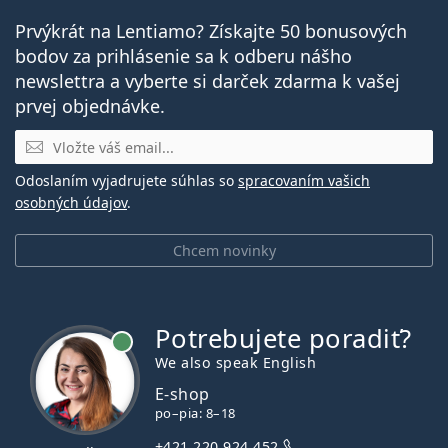
prečítajte pokyny.
Prvýkrát na Lentiamo? Získajte 50 bonusových
bodov za prihlásenie sa k odberu nášho
newslettra a vyberte si darček zdarma k vašej
prvej objednávke.
E-mail
Odoslaním vyjadrujete súhlas so
spracovaním vašich
osobných údajov
.
Chcem novinky
Potrebujete poradiť?
je online
We also speak English
E-shop
po–pia: 8–18
+421 220 924 452