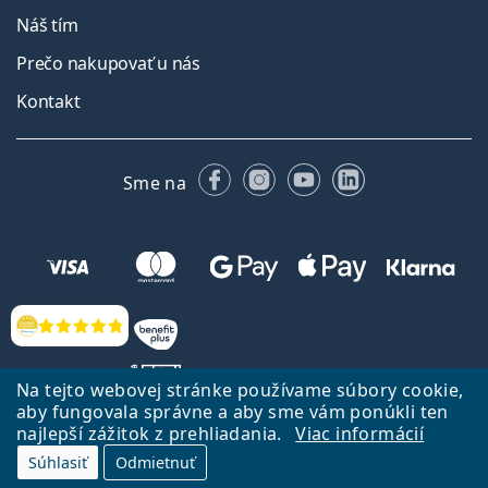
Náš tím
Prečo nakupovať u nás
Kontakt
Facebooku
Instagrame
YouTube
LinkedIn
Sme na
Hodnotenia
Na tejto webovej stránke používame súbory cookie,
aby fungovala správne a aby sme vám ponúkli ten
najlepší zážitok z prehliadania.
Viac informácií
Späť na Úvodnu stránku
Prejsť hore
Súhlasiť
Odmietnuť