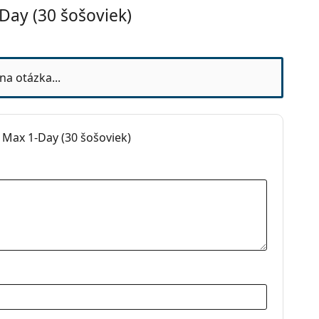
ay (30 šošoviek)
Day?
na otázka...
nson
ue Oasys Max 1-Day?
ptiFresh 10 ml
.
 Max 1-Day (30 šošoviek)
čítajte pokyny.
élové
ovky
rické šošovky