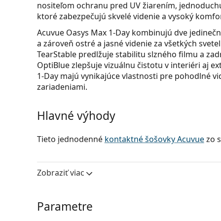
nositeľom ochranu pred UV žiarením, jednoduchú 
ktoré zabezpečujú skvelé videnie a vysoký komfor
Acuvue Oasys Max 1-Day kombinujú dve jedinečn
a zároveň ostré a jasné videnie za všetkých sve
TearStable predlžuje stabilitu slzného filmu a zadr
OptiBlue zlepšuje vizuálnu čistotu v interiéri aj
1-Day majú vynikajúce vlastnosti pre pohodlné vid
zariadeniami.
Hlavné výhody
Tieto jednodenné
kontaktné šošovky Acuvue
zo s
Zdravšie oči
– Moderný silikón-hydrogélový mat
kyslíka, čím podporuje zdravšie oči a optimáln
Zobraziť viac
Celodenný komfort
– Technológia TearStable op
a na ich povrchu pre celodenný komfort.
Filter OptiBlue
– Filter modrofialového svetla Op
Parametre
tým, že filtruje až 60 % modrofialového svetla a
Ochrana pred UV žiarením
– Účinný UV filter 