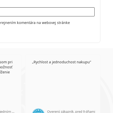
erejnením komentára na webovej stránke
 som pri
Rychlost a jednoduchost nakupu
možnosť
íženie
Overený zákazník, pred jedným dňom
Overený zákazník, pred 9 dňami