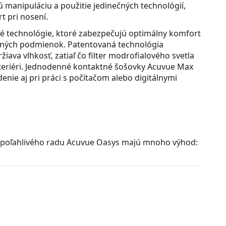
manipuláciu a použitie jedinečných technológií,
t pri nosení.
é technológie, ktoré zabezpečujú optimálny komfort
telných podmienok. Patentovaná technológia
žiava vlhkosť, zatiaľ čo filter modrofialového svetla
 exteriéri. Jednodenné kontaktné šošovky Acuvue Max
enie aj pri práci s počítačom alebo digitálnymi
poľahlivého radu Acuvue Oasys majú mnoho výhod:
eriál umožňuje, aby sa k rohovke dostalo viac
u hydratáciu.
timalizuje distribúciu zvlhčujúcej látky v šošovkách
tiBlue zlepšuje jasnosť videnia v interiéri aj exteriéri
 znižuje rozptyl svetla.
1. triedy blokuje najmenej 99.9 % UVA a 100 % UVB