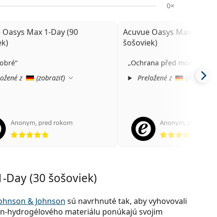
0×
 Oasys Max 1-Day (90
Acuvue Oasys Max 1-Day 
ek)
šošoviek)
dobré
Ochrana před modrým sv
ožené z
(
zobraziť
)
Preložené z
(
zobraziť
)
Anonym
,
pred rokom
Anonym
,
pred rok
hodnotenie 5 z 5
hodno
-Day (30 šošoviek)
ohnson & Johnson
sú navrhnuté tak, aby vyhovovali
n-hydrogélového materiálu ponúkajú svojim