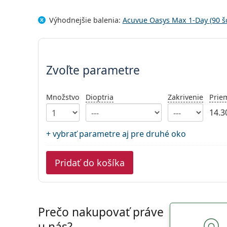
Výhodnejšie balenia:
Acuvue Oasys Max 1-Day (90 š
Zvoľte parametre
Zvoľte parametre
Množstvo
Dioptria
Zakrivenie
Prie
14.3
+ vybrať parametre aj pre druhé oko
Pridať do košíka
Prečo nakupovať práve
u nás?