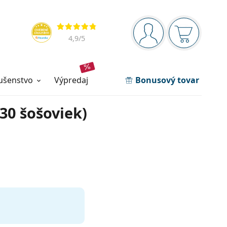
Navigačný panel
Hodnotenia
ste prihlásení
Nákupný ko
4,9
/5
lušenstvo
výpredaj
Bonusový tovar
30 šošoviek)