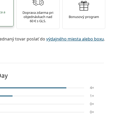
ta a
Doprava zdarma pri
objednávkach nad
Bonusový program
60 € s GLS.
jednaný tovar poslať do
výdajného miesta alebo boxu
.
Day
4×
1×
0×
0×