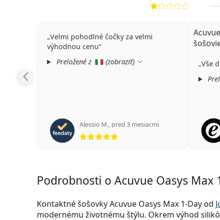
Acuvue
Velmi pohodlné čočky za velmi
šošovi
výhodnou cenu
Preložené z
(
zobraziť
)
Vše 
Prel
Alessio M.
,
pred 3 mesiacmi
hodnotenie 5 z 5
Podrobnosti o Acuvue Oasys Max 1
Kontaktné šošovky Acuvue Oasys Max 1-Day od
J
modernému životnému štýlu. Okrem výhod silikó