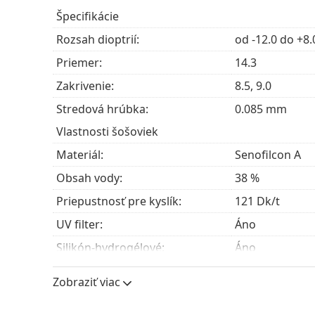
žiarenia.
Špecifikácie
Jednoduchá manipulácia
– Modrozelené sfarben
Rozsah dioptrií:
od -12.0 do +8.
bezproblémovej aplikácii.
Priemer:
14.3
UV filter v kontaktných šošovkách zlepšuje och
ultrafialového žiarenia. Šošovky však nepokrývajú
Zakrivenie:
8.5, 9.0
ochranou pred škodlivým UV žiarením kombinácia
Stredová hrúbka:
0.085 mm
okuliarov
.
Vlastnosti šošoviek
Pro koho sú Acuvue Oasys Max 1-
Materiál:
Senofilcon A
Obsah vody:
38 %
Kontaktné šošovky Acuvue Oasys Max 1-Day sú ur
Priepustnosť pre kyslík:
121 Dk/t
(
myopia
) alebo ďalekozrakosti (
hyperopia
). Vďak
vhodné pre:
UV filter:
Áno
Nositeľov, ktorí žijú aktívnym životným štýlom.
Silikón-hydrogélové:
Áno
Nositeľov, ktorí uprednostňujú pohodlie
jedno
Používanie
Nositeľov, ktorí uprednostňujú denný režim no
Zobraziť viac
Expirácia:
Najmenej 40 m