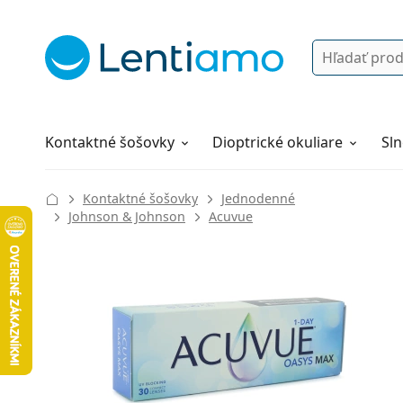
Vyhľadávanie
Prihlásenie
Navigácia webu
Roztoky
Všetko o nákupe
Kontaktné šošovky
Dioptrické okuliare
Sln
Kontaktné šošovky
Jednodenné
Johnson & Johnson
Acuvue