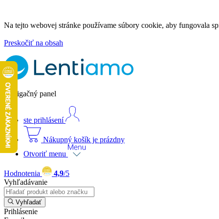
Na tejto webovej stránke používame súbory cookie, aby fungovala spr
Preskočiť na obsah
Navigačný panel
ste prihlásení
Nákupný košík je prázdny
Otvoriť menu
Hodnotenia
4,9
/5
Vyhľadávanie
Vyhľadať
Prihlásenie