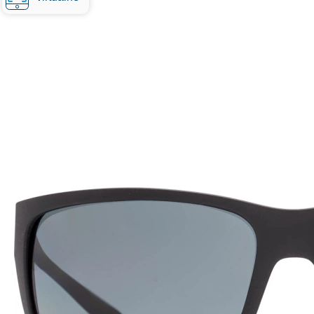
130 mm
Šírka
Šírka
očnice