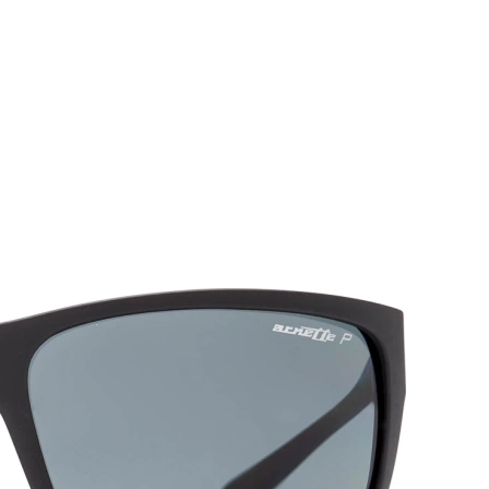
62
16
130
130 mm
Dĺžka stranice
Šírka
Dĺžka
mostíka
stranice