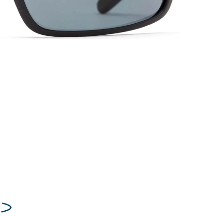
16 mm
Šírka mostíka