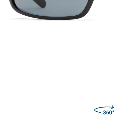
43 mm
62 mm
Výška očnice
Šírka očnice