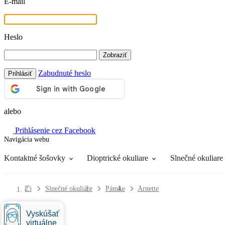
E-mail
Heslo
Zobraziť
Zabudnuté heslo
Prihlásiť
alebo
Prihlásenie cez Facebook
Navigácia webu
Roztoky
Všetko o nákupe
Kontaktné šošovky
Dioptrické okuliare
Slnečné okuliare
Slnečné okuliare
Pánske
Arnette
Vyskúšať
virtuálne