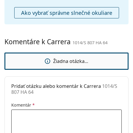
Puzdro:
Áno
Čistiaca
Áno
Ako vybrať správne slnečné okuliare
handrička:
Ostatné
Typ:
Pánske
Komentáre k Carrera
1014/S 807 HA 64
Kategória:
Slnečné okuliare
Značka:
Carrera
Žiadna otázka...
Použitie:
Móda
Kód:
1014/S 807 HA 64
Pridať otázku alebo komentár k Carrera
1014/S
807 HA 64
Komentár
*