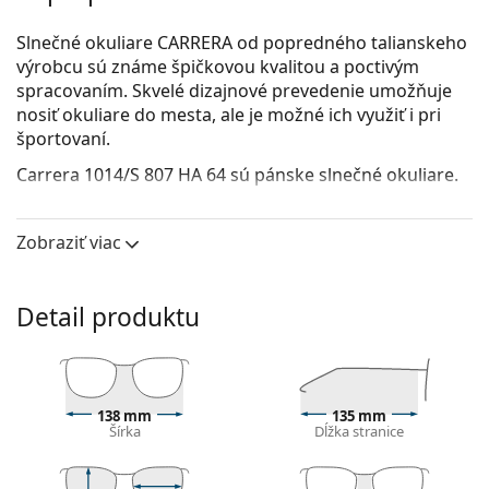
Slnečné okuliare CARRERA od popredného talianskeho
výrobcu sú známe špičkovou kvalitou a poctivým
spracovaním. Skvelé dizajnové prevedenie umožňuje
nosiť okuliare do mesta, ale je možné ich využiť i pri
športovaní.
Carrera 1014/S 807 HA 64
sú pánske slnečné okuliare.
Pozrite sa, ako vyzeráte v týchto slnečných okuliaroch
pomocou funkcie virtuálnej skúšky.
Zobraziť viac
Rám okuliarov
Čierna farba rámov skvele ladí so studeným
Detail produktu
odtieňom pleti a so svetlohnedými, čiernymi alebo
svetlými blond vlasmi.
Obdĺžnikové rámy slnečných okuliarov
sú ideálnou
voľbou, ak máte oválny alebo okrúhly typ tváre.
138 mm
135 mm
Rám slnečných okuliarov je vyrobený z kvalitného
Šírka
Dĺžka stranice
plastu, ktorý poskytuje veľkú odolnosť a pohodlie.
Okuliarové šošovky