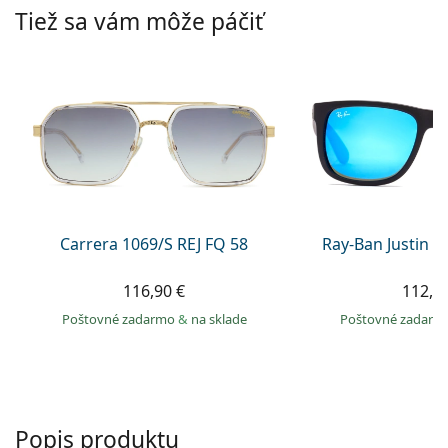
Persol
Tiež sa vám môže páčiť
Prada
Všetky značky
Carrera 1069/S REJ FQ 58
Ray-Ban Justin 
116,90 €
112,9
Poštovné zadarmo
&
na sklade
Poštovné zadar
Popis produktu