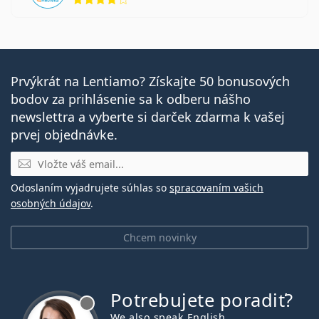
Prvýkrát na Lentiamo? Získajte 50 bonusových
bodov za prihlásenie sa k odberu nášho
newslettra a vyberte si darček zdarma k vašej
prvej objednávke.
E-mail
Odoslaním vyjadrujete súhlas so
spracovaním vašich
osobných údajov
.
Chcem novinky
Potrebujete poradiť?
je offline
We also speak English