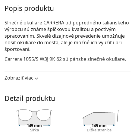
Popis produktu
Slnečné okuliare CARRERA od popredného talianskeho
výrobcu sú známe špičkovou kvalitou a poctivým
spracovaním. Skvelé dizajnové prevedenie umožňuje
nosiť okuliare do mesta, ale je možné ich využiť i pri
športovaní.
Carrera 1055/S W3J 9K 62
sú pánske slnečné okuliare.
Pozrite sa, ako vyzeráte v týchto slnečných okuliaroch
pomocou funkcie virtuálnej skúšky.
Zobraziť viac
Rám okuliarov
Zlatá farba rámov skvele ladí s teplým odtieňom
Detail produktu
pleti a s tmavohnedými vlasmi.
Štvorcové rámy slnečných okuliarov
sú ideálnou
voľbou, ak máte okrúhly, oválny alebo
trojuholníkový typ tváre.
145 mm
145 mm
Rám slnečných okuliarov je vyrobený z kovu, ktorý
Šírka
Dĺžka stranice