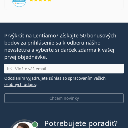
Prvýkrát na Lentiamo? Získajte 50 bonusových
bodov za prihlásenie sa k odberu nášho
newslettra a vyberte si darček zdarma k vašej
prvej objednávke.
E-mail
Odoslaním vyjadrujete súhlas so
spracovaním vašich
osobných údajov
.
Chcem novinky
Potrebujete poradiť?
je online