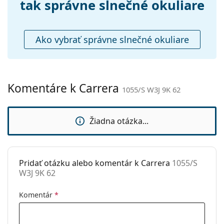
Príslušenstvo
tak správne slnečné okuliare
Preskúmajte celú ponuku
slnečných okuliarov
a
Puzdro:
Áno
objavte štýlové rámy od obľúbených značiek.
Čistiaca
Áno
Ako vybrať správne slnečné okuliare
handrička:
Ostatné
Typ:
Pánske
Komentáre k Carrera
1055/S W3J 9K 62
Kategória:
Slnečné okuliare
Značka:
Carrera
Žiadna otázka...
Použitie:
Móda
Kód:
1055/S W3J 9K 62
Pridať otázku alebo komentár k Carrera
1055/S
W3J 9K 62
Komentár
*