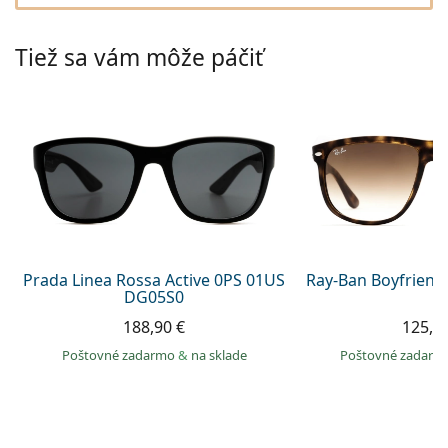
Gucci
Všetky roztoky
je onli
Všetky značky
Persol
Tiež sa vám môže páčiť
Prada
Všetky značky
Prada Linea Rossa Active 0PS 01US
Ray-Ban Boyfriend
DG05S0
188,90 €
125,9
Poštovné zadarmo
&
na sklade
Poštovné zadar