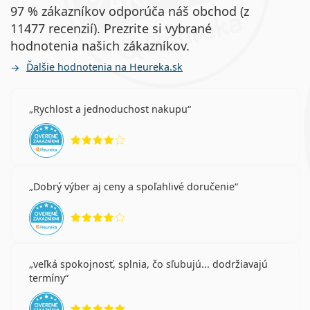
97 % zákazníkov odporúča náš obchod (z
11477 recenzií). Prezrite si vybrané
hodnotenia našich zákazníkov.
Ďalšie hodnotenia na Heureka.sk
Rychlost a jednoduchost nakupu
hodnotenie 4 z 5
Dobrý výber aj ceny a spoľahlivé doručenie
hodnotenie 4 z 5
veľká spokojnosť, splnia, čo sľubujú... dodržiavajú
termíny
hodnotenie 5 z 5